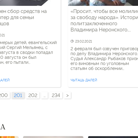
ен сбор средств на
«Просит, чтобы все молили
тер для семьи
за свободу народа». Истор
нцов
политзаключенного
Владимира Неронского,
рассказанная его женой
021
23.02.2021
мерых детей, евангельский
й Сергий Мельянец, с
2 февраля был озвучен пригово
августа в сводки попадал
по делу Владимира Неронского.
 10 августа он был
Судья Александр Рыбаков приз
н, его пытали
его виновным по уголовным
шоком до судорог и
статьям об оскорблении
я конечностей,
представителя власти и
тирован сердечный
организации групповых действи
ДАЛЕЙ
ЧЫТАЦЬ ДАЛЕЙ
, тахикардия, помутнение
грубо нарушающих обществен
я. В конце августа
порядок. Приговор — три года
ц установил на окнах
лишения свободы в колонии
200
201
202
…
234
>
пальни жалюзи по схеме
общего режима. Владимир
 него был составлен
Неронский стал широко извест
 по ч. 1 […]
весной прошлого года, когда
заработал его youtube-канал
«Слуцк для жизни». […]
ВА