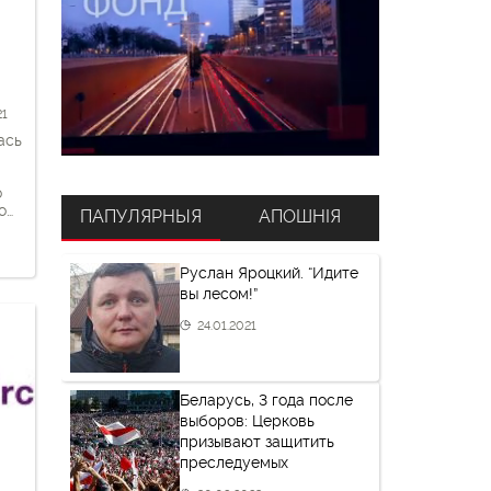
х
21
ась
о
о
ПАПУЛЯРНЫЯ
АПОШНІЯ
Руслан Яроцкий. “Идите
вы лесом!”
 в
t.de
24.01.2021
Беларусь, 3 года после
выборов: Церковь
призывают защитить
преследуемых