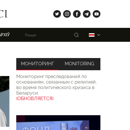
tw
ig
fb
tg
yt
СІ
Пошук
Беларуская
АРХІЎ
МОНИТОРИНГ
MONITORING
Мониторинг преследований по
основаниям, связанным с религией,
во время политического кризиса в
Беларуси
(ОБНОВЛЯЕТСЯ)