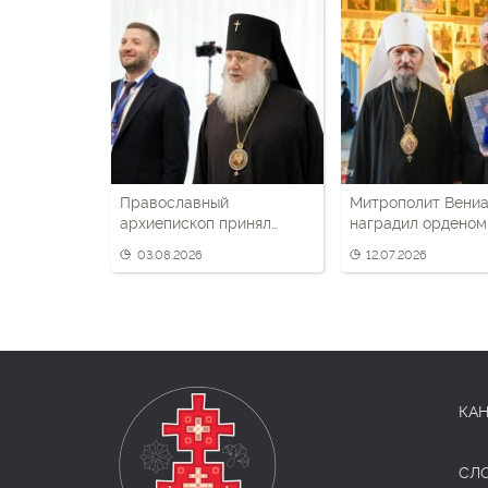
Православный
Митрополит Вени
архиепископ принял
наградил орденом
участие в круглом столе
протодиакона,
03.08.2026
12.07.2026
Союзного государства
уходившего воеват
Россию
КАН
СЛ