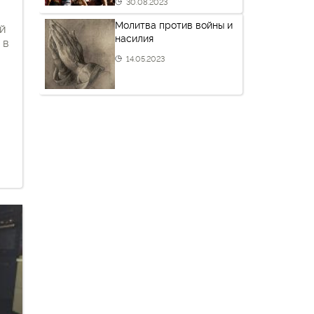
30.08.2023
Молитва против войны и
й
насилия
 в
14.05.2023
я
руси
ю
лее
ый