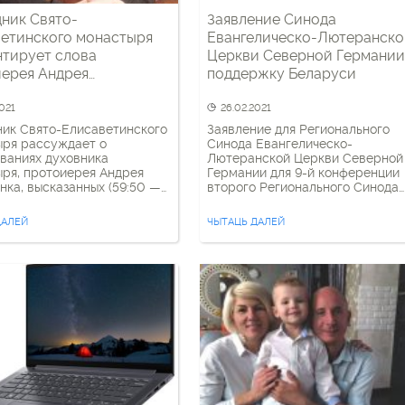
ник Свято-
Заявление Синода
етинского монастыря
Евангелическо-Лютеранско
тирует слова
Церкви Северной Германии
ерея Андрея
поддержку Беларуси
нка о том, что «врагов
тва любить нельзя»
2021
26.02.2021
ик Свято-Елисаветинского
Заявление для Регионального
ыря рассуждает о
Синода Евангелическо-
ваниях духовника
Лютеранской Церкви Северной
ря, протоиерея Андрея
Германии для 9-й конференции
ка, высказанных (59:50 —
второго Регионального Синода
) на последнем собрании с
Северной Церкви Заявление
нами. В частности,
Комиссии по справедливости,
ДАЛЕЙ
ЧЫТАЦЬ ДАЛЕЙ
ик заявил, что врагов
миру и сохранения творения дл
ва христианину нельзя
резолюции по ситуации в Бела
 сославшись в своем
26 февраля 2021 года Синод
вании на святителя
Евангелическо-Лютеранской
а (Дроздова). Своими
Церкви Северной Германии да
 автор поделился с
примет следующую деклараци
 «Христианское видение».
солидарности с Беларусью: Бо
ительно, православному
полугода Беларусь переживает
у принадлежат следующие
государственный кризис, котор
«Гнушайтесь убо врагами […]
с самого […]