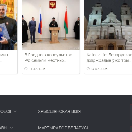
амин
В Гродно в консульстве
Katolik.life: Беларуска
РФ семьям местных
дзяржрадыё ўжо тры
священников вручали
тыдні не вядзе
11.07.2026
14.07.2026
ь за
российские медали
трансляцыю Імшы – і н
папярэдзіла нікога
ФЕСІІ
ХРЫСЦІЯНСКАЯ ВІЗІЯ
ОВЫ
МАРТЫРАЛОГ БЕЛАРУСІ