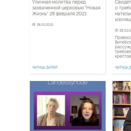
Уличная молитва перед
Свидет
захваченной церковью “Новая
о треб
Жизнь” 28 февраля 2021
натель
изоля
28.02.2021
28.02.
Правосл
Витебс
рассужд
требова
крестов
изолято
РОВД и 
ЧЫТАЦЬ ДАЛЕЙ
ЧЫТАЦЬ 
непоним
задержа
вызвало
нательн
запрет 
предме
кромкой