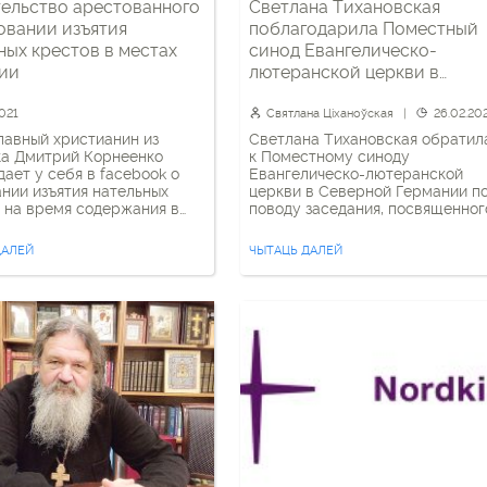
ельство арестованного
Светлана Тихановская
овании изъятия
поблагодарила Поместный
ных крестов в местах
синод Евангелическо-
ции
лютеранской церкви в
Северной Германии за
поддержку демократически
2021
Святлана Ціханоўская
26.02.20
активистов Беларуси
авный христианин из
Светлана Тихановская обратил
ка Дмитрий Корнеенко
к Поместному синоду
ает у себя в facebook о
Евангелическо-лютеранской
нии изъятия нательных
церкви в Северной Германии п
 на время содержания в
поводу заседания, посвященног
рах (ИВС, СИЗО, боксах
Беларуси. Северная Церковь,
т. д.): Наибольшее
которая с начала мирных
ДАЛЕЙ
ЧЫТАЦЬ ДАЛЕЙ
ание в условиях
протестов очень внимательно
ния у меня как верующего
следит за происходящим в
 требование изъятия
Беларуси, активно участвовала
ого крестика. Конечно,
запуске проекта 100хsolidaritae
на металлические
в поддержку белорусских
ты с колюще-режущей
политзаключенных, в частности
 и на шнурки и им […]
одной из «крёстных» стала
епископиня региона Гамбурга и
Любека Кирстен Ферс.
«Уважаемый Президиум, […]