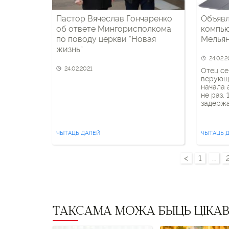
Пастор Вячеслав Гончаренко
Объявл
об ответе Мингорисполкома
компью
по поводу церкви “Новая
Мелья
жизнь”
24.02.2
24.02.2021
Отец се
верующи
начала 
не раз.
задержа
электро
онемени
диагнос
ЧЫТАЦЬ ДАЛЕЙ
ЧЫТАЦЬ 
приступ
сознани
Мельяне
<
1
…
своей с
бчб. На
протокол
ТАКСАМА МОЖА БЫЦЬ ЦІКА