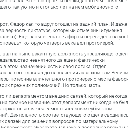
мин оказался не так прост и неожиданно сам занял мес
шего так уютно и столько лет на нем амбициозного
рот. Федор как-то вдруг отошел на задний план. И даже
 за верность диктатуре, которыми отмечены игуменья
палько). Еще раньше снята с эфира и переведена на you
оповедь», которую четверть века вел протоиерей.
тывал на ныне вакантную должность управляющего де
седательство невнятного да еще и фактически
 в этом назначении есть и своя логика. Отдел
как раз возглавлял до назначения экзархом сам Вениам
ерь, потеснив влиятельного протоиерея с места фавори
воих прежних полномочий. Но только часть.
, то ли департаментом внешних связей, который некогда
на грозное название, этот департамент никогда не бы
кзархат не является самостоятельным субъектом
й. Деятельность соответствующего отдела сводилась
х связей для решения вопросов по материальному
Белорусского Экзархата. Однако в последнее время и 