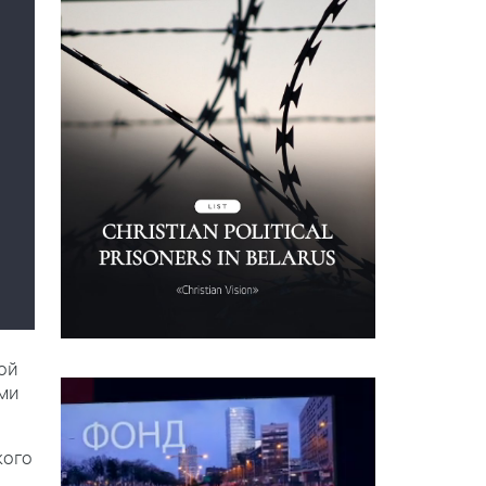
ой
ями
кого