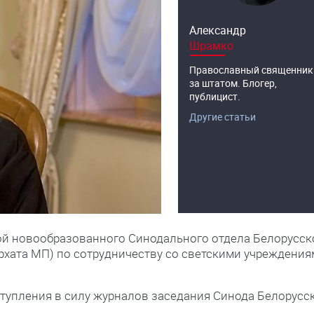
Александр
Шрамко
Православный священник
за штатом. Блогер,
публицист.
Другие статьи
ой новообразованного Синодального отдела Белорусск
рхата МП) по сотрудничеству со светскими учреждени
ступления в силу журналов заседания Синода Белорусс