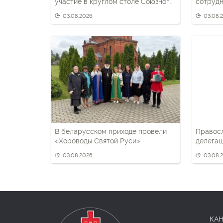
участие в круглом столе Союзного
сотрудн
государства
беларус
03.08.2026
03.08.
патриот
В беларусском приходе провели
Правос
«Хороводы Святой Руси»
делегац
разведк
03.08.2026
03.08.
КАН