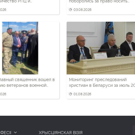
ичество РПЦ и
поборолись за право носить
ских властей в
черный берет
2026
03.08.2026
ическом воспитании детей
лавный священник вошел в
Мониторинг преследований
ию ветеранов военной
христиан в Беларуси за июль 2
и
года
2026
01.08.2026
ФЕСІІ
ХРЫСЦІЯНСКАЯ ВІЗІЯ