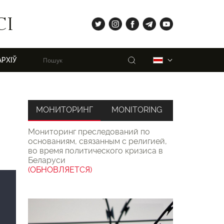
tw
ig
fb
tg
yt
СІ
Пошук
Беларуская
АРХІЎ
МОНИТОРИНГ
MONITORING
Мониторинг преследований по
основаниям, связанным с религией,
во время политического кризиса в
Беларуси
(ОБНОВЛЯЕТСЯ)