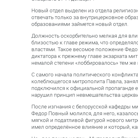
Новый отдел выделен из отдела религиозн
отвечать только за внутрицерковное обра
образованиями займется новый отдел.
Должность оскорбительно мелкая для вли
близостью к главе режима, что определял
властями. Такое весомое положение Фед
диктатора к прежнему главе экзархата мит
немалой степени «лоббировалось» тем же
С самого начала политического конфликта
колеблющегося митрополита Павла, занял
подключился к официальной пропаганде е
нарушил принцип невмешательства церкви
После изгнания с белорусской кафедры ми
Федор Повный молился, для него, казалось
мягкой и податливой фигурой нового митр
имел определённое влияние и который, как