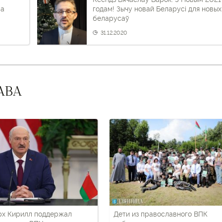
ва
годам! Зычу новай Беларусі для новых
беларусаў
31.12.2020
АВА
рх Кирилл поддержал
Дети из православного ВПК