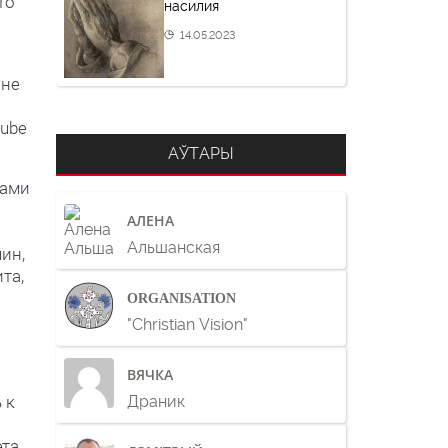
то
насилия
14.05.2023
 не
tube
АЎТАРЫ
лами
АЛЕНА
Альшанская
ин,
та,
ORGANISATION
"Christian Vision"
л
ВЯЧКА
 к
Драник
эта