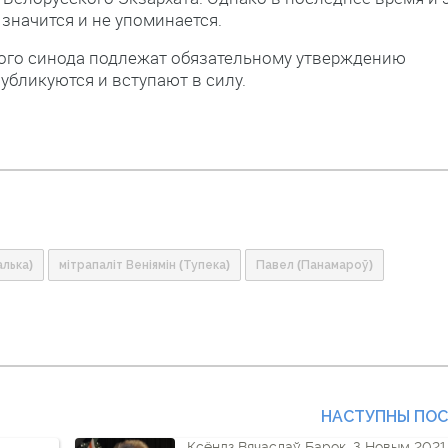
значится и не упоминается.
кого синода подлежат обязательному утверждению
убликуются и вступают в силу.
алька)
мітрапаліт Веніямін (Тупека)
Павел (Панамароў)
НАСТУПНЫ ПО
Ксёндз Вячаслаў Барок. З Новым 2021