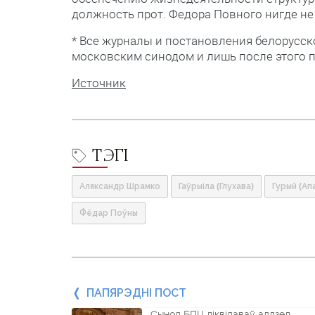
должность прот. Федора Повного нигде не 
* Все журналы и постановления белорусс
московским синодом и лишь после этого п
Источник
ТЭГІ
Аляксандр Шрамко
Гаўрыіла (Глухава)
Гурый (Ап
Фёдар Поўны
Папярэдні
ПАПЯРЭДНІ ПОСТ
Сынод БПЦ ліквідаваў аддзел