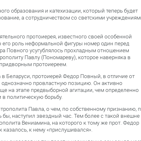
ого образования и катехизации, который теперь будет
зование, а сотрудничеством со светскими учреждениям
ятельного протоиерея, известного своей особенной
о его роль неформальной фигуры номер один перед
ора Повного усугублялось прохладным отношением
рополиту Павлу (Пономареву), которое наверняка в
 придворным протоиереем.
 в Беларуси, протоиерей Федор Повный, в отличие от
 однозначно провластную позицию. Он активно
ще на этапе предвыборной агитации, чем определенно
 в политическую борьбу.
трополита Павла, о чем, по собственному признанию, п
 бы, наступил звездный час. Тем более с такой внешне
ополита Вениамина, на которого к тому же прот. Федор
 казалось, к нему «прислушивался».