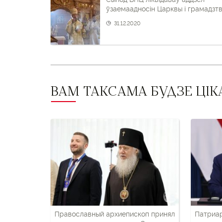
пост
ўзаемаадносін Царквы і грамадзт
і
31.12.2020
наступны
пост
ВАМ ТАКСАМА БУДЗЕ ЦІК
Православный архиепископ принял
Патриа