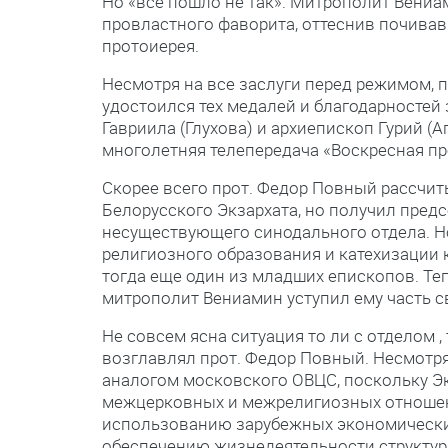
Но «все пошло не так». Митрополит Вениа
провластного фаворита, оттеснив почивав
протоиерея.
Несмотря на все заслуги перед режимом, п
удостоился тех медалей и благодарностей
Гавриила (Глухова) и архиепископ Гурий (А
многолетняя телепередача «Воскресная пр
Скорее всего прот. Федор Повный рассчи
Белорусского Экзархата, но получил пред
несуществующего синодального отдела. Но
религиозного образования и катехизации 
тогда еще один из младших епископов. Теп
митрополит Вениамин уступил ему часть с
Не совсем ясна ситуация то ли с отделом 
возглавлял прот. Федор Повный. Несмотря 
аналогом московского ОВЦС, поскольку Э
межцерковных и межрелигиозных отношени
использованию зарубежных экономически
обеспечению жизнедеятельности структур 