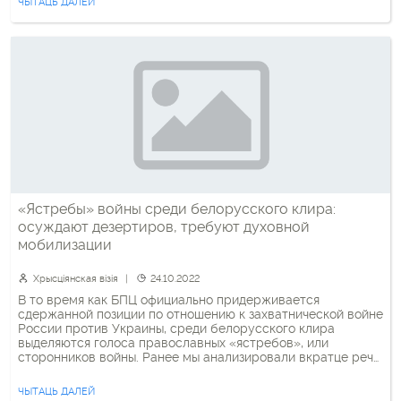
ЧЫТАЦЬ ДАЛЕЙ
Тогда, посещая православный храм на Рождество, […]
«Ястребы» войны среди белорусского клира:
осуждают дезертиров, требуют духовной
мобилизации
Хрысціянская візія
24.10.2022
В то время как БПЦ официально придерживается
сдержанной позиции по отношению к захватнической войне
России против Украины, среди белорусского клира
выделяются голоса православных «ястребов», или
сторонников войны. Ранее мы анализировали вкратце речи
архиепископа Новогрудского Гурия (Апалько) (1 , 2 ),
приводили в пример участие его, а также архиепископа
ЧЫТАЦЬ ДАЛЕЙ
Гродненского Антония (Доронина) и игумении Гавриилы