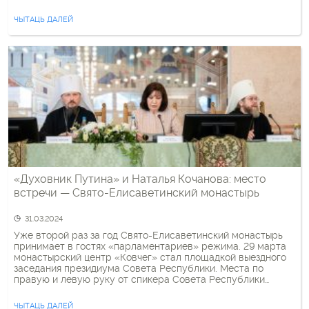
«почетных гостей» – Мария Захарова, директор
департамента информации и печати МИД Российской
ЧЫТАЦЬ ДАЛЕЙ
Федерации, «духовник Лукашенко» протоиерей Федор
Повный. В […]
«Духовник Путина» и Наталья Кочанова: место
встречи — Свято-Елисаветинский монастырь
31.03.2024
Уже второй раз за год Свято-Елисаветинский монастырь
принимает в гостях «парламентариев» режима. 29 марта
монастырский центр «Ковчег» стал площадкой выездного
заседания президиума Совета Республики. Места по
правую и левую руку от спикера Совета Республики
Натальи Кочановой занимали митрополит Минский
Вениамин и митрополит Крымский (по версии Московского
ЧЫТАЦЬ ДАЛЕЙ