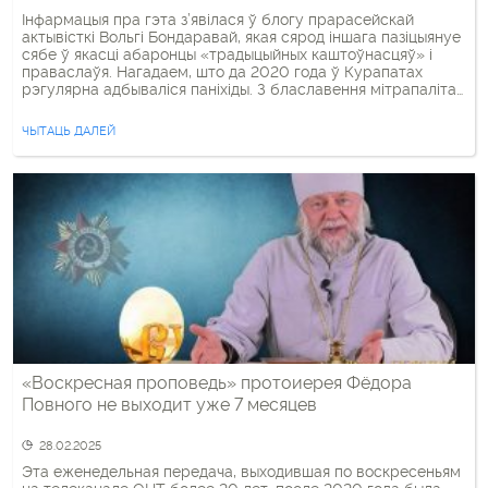
Інфармацыя пра гэта з’явілася ў блогу прарасейскай
актывісткі Вольгі Бондаравай, якая сярод іншага пазіцыянуе
сябе ў якасці абаронцы «традыцыйных каштоўнасцяў» і
праваслаўя. Нагадаем, што да 2020 года ў Курапатах
рэгулярна адбываліся паніхіды. З блаславення мітрапаліта
Паўла (Панамарова) вернікі на чале са святаром БПЦ
збіраліся тут мінімум двойчы ў год — на Радаўніцу і
ЧЫТАЦЬ ДАЛЕЙ
Дзмітрыеўскую суботу, […]
«Воскресная проповедь» протоиерея Фёдора
Повного не выходит уже 7 месяцев
28.02.2025
Эта еженедельная передача, выходившая по воскресеньям