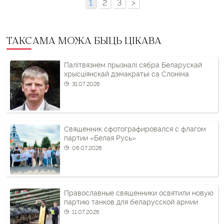
1
2
3
>
ТАКСАМА МОЖА БЫЦЬ ЦІКАВА
Палітвязнем прызналі сябра Беларускай
хрысціянскай дэмакратыі са Слоніма
31.07.2026
Священник сфотографировался с флагом
партии «Белая Русь»
06.07.2026
Православные священники освятили новую
партию танков для беларусской армии
11.07.2026