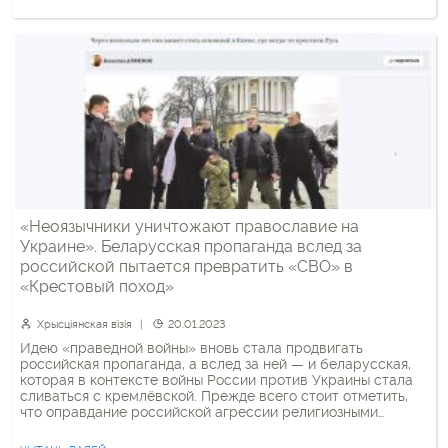
патриархата) Тихон (Шевкунов), известный в медиа как
«духовник Путина». […]
«Неоязычники уничтожают православие на
Украине». Беларусская пропаганда вслед за
российской пытается превратить «СВО» в
«Крестовый поход»
Хрысціянская візія
20.01.2023
Идею «праведной войны» вновь стала продвигать
российская пропаганда, а вслед за ней — и беларусская,
которая в контексте войны России против Украины стала
сливаться с кремлёвской. Прежде всего стоит отметить,
что оправдание российской агрессии религиозными
целями прозвучало год назад, перед полномасштабным
вторжением РФ в Украину, из уст Александра Лукашенко.