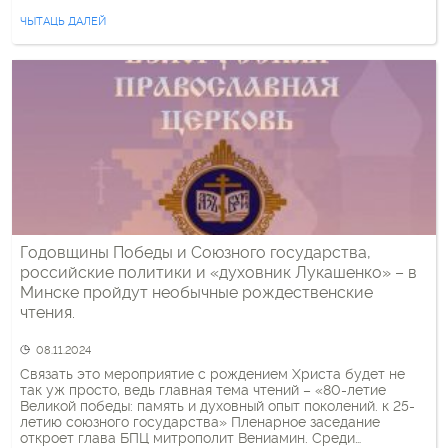
встреча с протоиереем Федором Повным и «бойцом СВО»
ЧЫТАЦЬ ДАЛЕЙ
по имени Вячеслав.
Годовщины Победы и Союзного государства,
российские политики и «духовник Лукашенко» – в
Минске пройдут необычные рождественские
чтения.
08.11.2024
Связать это мероприятие с рождением Христа будет не
так уж просто, ведь главная тема чтений – «80-летие
Великой победы: память и духовный опыт поколений. к 25-
летию союзного государства» Пленарное заседание
откроет глава БПЦ митрополит Вениамин. Среди