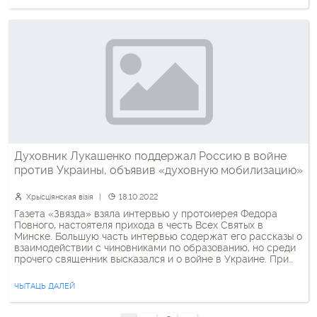
(Глуховой) […]
Духовник Лукашенко поддержал Россию в войне
против Украины, объявив «духовную мобилизацию»
Хрысціянская візія
18.10.2022
Газета «Звязда» взяла интервью у протоиерея Федора
Повного, настоятеля прихода в честь Всех Святых в
Минске. Большую часть интервью содержат его рассказы о
взаимодействии с чиновниками по образованию, но среди
прочего священник высказался и о войне в Украине. При
этом он высказался вопреки официальному курсу БПЦ,
который, как известно, в том, чтобы молиться за мир […]
ЧЫТАЦЬ ДАЛЕЙ