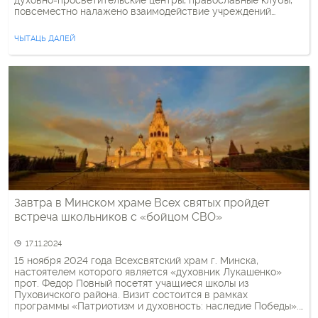
духовно-просветительские центры, православные клубы,
повсеместно налажено взаимодействие учреждений
образования с БПЦ. Диалоговая площадка под названием
«Ресурсные центры в пятлетку качества: проблемы и
ЧЫТАЦЬ ДАЛЕЙ
перспективы деятельности» собрала православных
священников и представителей сферы образования
Могилевщины. На мероприятии присутствовали
архиепископ Могилевский и […]
Завтра в Минском храме Всех святых пройдет
встреча школьников с «бойцом СВО»
17.11.2024
15 ноября 2024 года Всехсвятский храм г. Минска,
настоятелем которого является «духовник Лукашенко»
прот. Федор Повный посетят учащиеся школы из
Пуховичского района. Визит состоится в рамках
программы «Патриотизм и духовность: наследие Победы».
Кроме экскурсии по храму-памятнику школьников ждет