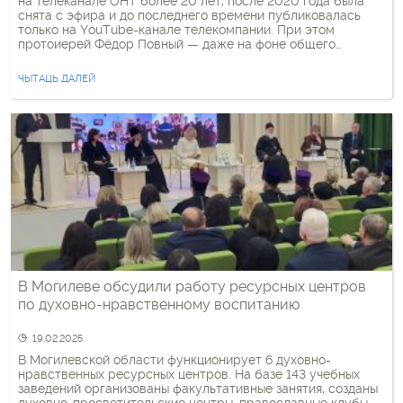
на телеканале ОНТ более 20 лет, после 2020 года была
снята с эфира и до последнего времени публиковалась
только на YouTube-канале телекомпании. При этом
протоиерей Фёдор Повный — даже на фоне общего
сервильного поля БПЦ — отличался особенной
лояльностью к режиму и был известен своей личной
ЧЫТАЦЬ ДАЛЕЙ
близостью к диктатору, […]
В Могилеве обсудили работу ресурсных центров
по духовно-нравственному воспитанию
19.02.2025
В Могилевской области функционирует 6 духовно-
нравственных ресурсных центров. На базе 143 учебных
заведений организованы факультативные занятия, созданы