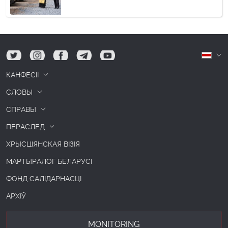
tw
ig
fb
tg
yt
Б
КАНФЕСІІ
СЛОВЫ
СПРАВЫ
ПЕРАСЛЕД
ХРЫСЦІЯНСКАЯ ВІЗІЯ
МАРТЫРАЛОГ БЕЛАРУСІ
ФОНД САЛІДАРНАСЦІ
АРХІЎ
MONITORING