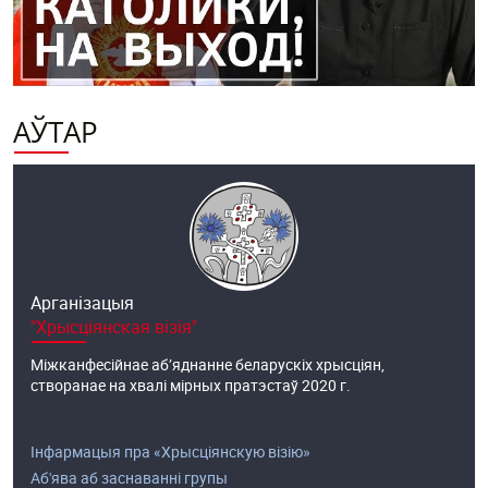
АЎТАР
Арганізацыя
"Хрысціянская візія"
Міжканфесійнае аб’яднанне беларускіх хрысціян,
створанае на хвалі мірных пратэстаў 2020 г.
Інфармацыя пра «Хрысціянскую візію»
Аб'ява аб заснаванні групы