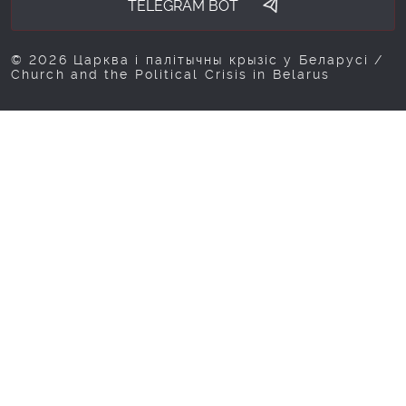
TELEGRAM BOT
© 2026 Царква і палітычны крызіс у Беларусі /
Church and the Political Crisis in Belarus