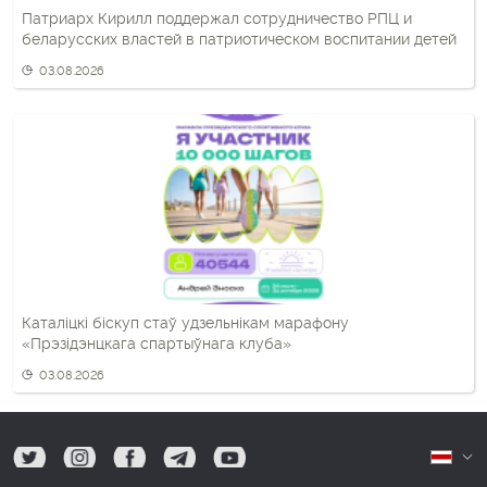
Патриарх Кирилл поддержал сотрудничество РПЦ и
беларусских властей в патриотическом воспитании детей
03.08.2026
Каталіцкі біскуп стаў удзельнікам марафону
«Прэзідэнцкага спартыўнага клуба»
03.08.2026
tw
ig
fb
tg
yt
Б