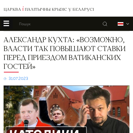
ЦАРКВА
І
ПАЛІТЫЧНЫ КРЫЗІС У БЕЛАРУСІ
☰
Пошук
Б
Александр
АЛЕКСАНДР КУХТА: «ВОЗМОЖНО,
Кухта:
ВЛАСТИ ТАК ПОВЫШАЮТ СТАВКИ
«Возможно,
власти
ПЕРЕД ПРИЕЗДОМ ВАТИКАНСКИХ
так
ГОСТЕЙ»
повышают
ставки
перед
31.07.2023
приездом
ватиканских
гостей»