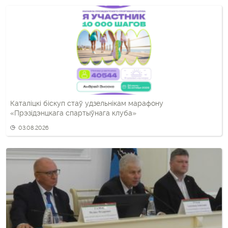
Каталіцкі біскуп стаў удзельнікам марафону
«Прэзідэнцкага спартыўнага клуба»
03.08.2026