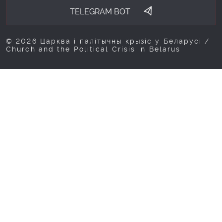
TELEGRAM BOT
© 2026 Царква і палітычны крызіс у Беларусі /
Church and the Political Crisis in Belarus