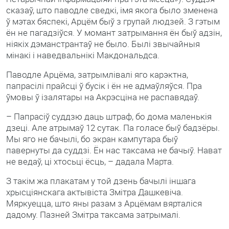
сказаў, што паводле сведкі, імя якога было зменена
ў мэтах бяспекі, Арцём быў з групай людзей. З гэтым
ён не пагадзіўся. У момант затрымання ён быў адзін,
ніякіх дэманстрантаў не было. Былі звычайныя
мінакі і наведвальнікі Макдональдса.
Паводле Арцёма, затрымлівалі яго карэктна,
папрасілі прайсці ў бусік і ён не адмаўляўся. Пра
ўмовы ў ізалятары на Акрэсціна не распавядаў.
– Папрасіў суддзю даць штраф, бо дома маленькія
дзеці. Але атрымаў 12 сутак. Па голасе быў бадзёры.
Мы яго не бачылі, бо экран кампутара быў
павернуты да суддзі. Ён нас таксама не бачыў. Нават
не ведаў, ці хтосьці ёсць, – дадала Марта.
З такім жа плакатам у той дзень бачылі іншага
хрысціянскага актывіста Змітра Дашкевіча.
Мяркуецца, што яны разам з Арцёмам вярталіся
дадому. Пазней Змітра таксама затрымалі.