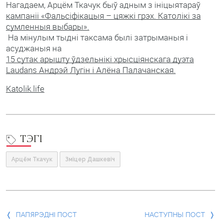
Нагадаем, Арцём Ткачук быў адным з ініцыятараў
кампаніі «Фальсіфікацыя – цяжкі грэх. Католікі за
сумленныя выбары».
На мінулым тыдні таксама былі затрыманыя і
асуджаныя на
15 сутак арышту ўдзельнікі хрысціянскага дуэта
Laudans Андрэй Лугін і Алёна Палачанская.
Katolik.life
ТЭГІ
Арцём Ткачук
Зміцер Дашкевіч
Папярэдні
ПАПЯРЭДНІ ПОСТ
НАСТУПНЫ ПОСТ