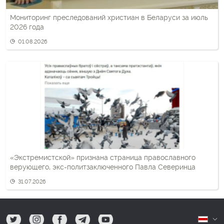
Мониторинг преследований христиан в Беларуси за июль
2026 года
01.08.2026
«Экстремистской» признана страница православного
верующего, экс-политзаключенного Павла Северинца
31.07.2026
tw
ig
fb
tg
yt
Б