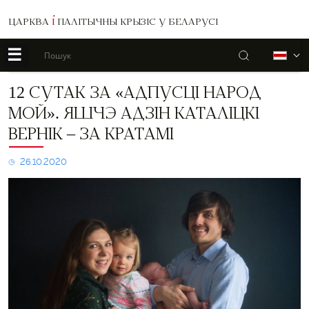
ЦАРКВА
І
ПАЛІТЫЧНЫ КРЫЗІС У БЕЛАРУСІ
☰
Пошук
Б
12
12 СУТАК ЗА «АДПУСЦІ НАРОД
сутак
МОЙ». ЯШЧЭ АДЗІН КАТАЛІЦКІ
за
«Адпусці
ВЕРНІК – ЗА КРАТАМІ
народ
мой».
26.10.2020
Яшчэ
адзін
каталіцкі
вернік
–
за
кратамі