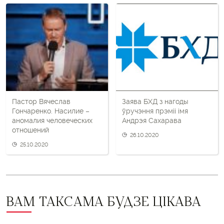
пост
і
наступны
пост
Пастор Вячеслав
Заява БХД з нагоды
Гончаренко. Насилие –
ўручэння прэміі імя
аномалия человеческих
Андрэя Сахарава
отношений
26.10.2020
25.10.2020
ВАМ ТАКСАМА БУДЗЕ ЦІКАВА