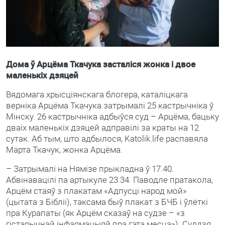
Дома ў Арцёма Ткачука засталіся жонка і двое
маленькіх дзяцей
Вядомага хрысціянскага блогера, каталіцкага
верніка Арцёма Ткачука затрымалі 25 кастрычніка ў
Мінску. 26 кастрычніка адбыўся суд – Арцёма, бацьку
дваіх маленькіх дзяцей адправілі за краты на 12
сутак. Аб тым, што адбылося, Katolik.life распавяла
Марта Ткачук, жонка Арцёма.
– Затрымалі на Нямізе прыкладна ў 17.40.
Абвінавацілі па артыкуле 23.34. Паводле пратакола,
Арцём стаяў з плакатам «Адпусці народ мой»
(цытата з Бібліі), таксама быў плакат з БЧБ і ўлёткі
пра Курапаты (як Арцём сказаў на судзе – «з
гістарычнай інфармацыяй пра гэта месца»). Суддзя