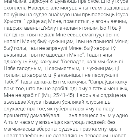
Магчыма, царкоўнікі думаюць пра сябе, што ў іх усё
схоплена Наверсе, але могуць яны і самі зьдзівіцца,
пачуўшы на судзе знаёмую нам прыпавесьць Ісуса
Хрыста: “Ідзіце ад Мяне, праклятыя, у агонь вечны,
падрыхтаваны д’яблу і анёлам ягоным. Бо Я быў
галодны, і вы не далі Мне есьці; смагнуў, і вы не
напаілі Мяне; быў чужынцам, і вы не прынялі Мяне;
быў голы, і вы не апранулі Мяне; быў хворы і ў
вязьніцы, і вы не адведалі Мяне”. Тады і яны
адкажуць Яму, кажучы: “Госпадзе, калі мы бачылі
Цябе галодным, ці сасьмяглым, ці чужынцам, ці
голым, ці хворым, ці ў вязьніцы, і не паслужылі
Табе?” Тады адкажа Ён ім, кажучы: “Сапраўды кажу
вам: тое, што вы не зрабілі аднаму з гэтых меншых,
Мне не зрабілі” (Мц. 25:41-45). І вось вы сядзіце на
зьезьдзе Хлуса і Бацькі ўсялякай хлусьні ды
слухаеце пра тое, як губернатары яму па пару
працэнтаў дамалёўвалі – і зьліваецеся зь ім у адно.
А тым часам у вязьніцах катуюць людзей: без
магчымасьці абароны судзяць праз кампутары і
нават тэлефоны, не дазваляюць перадачы і нават