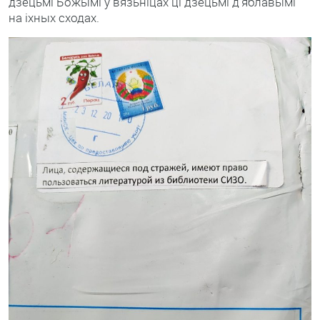
дзецьмі Божымі ў вязьніцах ці дзецьмі д’яблавымі
на іхных сходах.