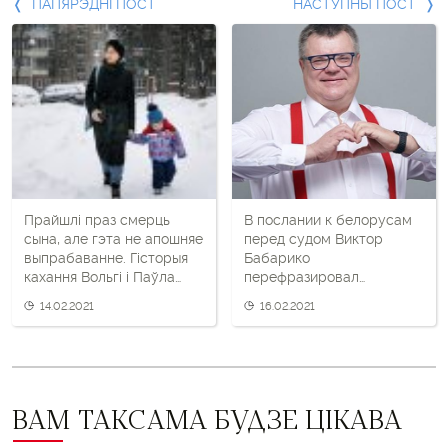
Папярэдні
ПАПЯРЭДНІ ПОСТ
НАСТУПНЫ ПОСТ
пост
і
наступны
пост
Прайшлі праз смерць
В послании к белорусам
сына, але гэта не апошняе
перед судом Виктор
выпрабаванне. Гісторыя
Бабарико
кахання Вольгі і Паўла
перефразировал
Севярынцаў
апостола Павла
14.02.2021
16.02.2021
ВАМ ТАКСАМА БУДЗЕ ЦІКАВА