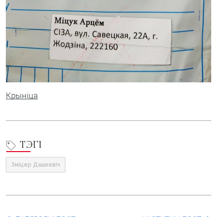
Крыніца
ТЭГІ
Зміцер Дашкевіч