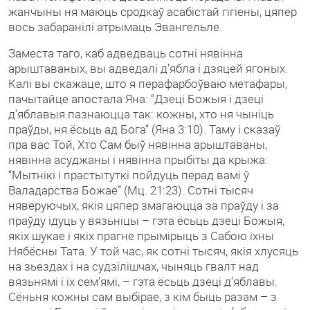
жанчыны ня маюць сродкаў асабістай гігіены, цяпер
вось забаранілі атрымаць Эвангельле.
Заместа таго, каб адведваць сотні нявінна
арыштаваных, вы адведалі д’ябла і дзяцей ягоных.
Калі вы скажаце, што я перафарбоўваю метафары,
пачытайце апостала Яна: “Дзеці Божыя і дзеці
д’яблавыя пазнаюцца так: кожны, хто ня чыніць
праўды, ня ёсьць ад Бога” (Яна 3:10). Таму і сказаў
пра вас Той, Хто Сам быў нявінна арыштаваны,
нявінна асуджаны і нявінна прыбіты да крыжа:
“Мытнікі і прастытуткі пойдуць перад вамі ў
Валадарства Божае” (Мц. 21:23). Сотні тысяч
няверуючых, якія цяпер змагаюцца за праўду і за
праўду ідуць у вязьніцы – гэта ёсьць дзеці Божыя,
якіх шукае і якіх прагне прымірыць з Сабою іхны
Нябёсны Тата. У той час, як сотні тысяч, якія хлусяць
на зьездах і на судзілішчах, чыняць гвалт над
вязьнямі і іх сем’ямі, – гэта ёсьць дзеці д’яблавы.
Сёньня кожны сам выбірае, з кім быць разам – з