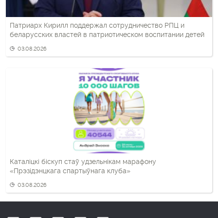
Патриарх Кирилл поддержал сотрудничество РПЦ и
беларусских властей в патриотическом воспитании детей
03.08.2026
Каталіцкі біскуп стаў удзельнікам марафону
«Прэзідэнцкага спартыўнага клуба»
03.08.2026