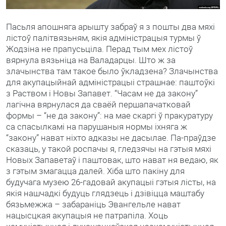
Пасьля апошняга арышту забраў я з пошты два мяхі
лістоў палітвязьням, якія адміністрацыя турмы ў
Жодзіна не прапусьціла. Перад тым мех лістоў
вярнула вязьніца на Валадарцы. Што ж за
злачынства там такое было ўкладзена? Злачынства
для акупацыйнай адміністрацыі страшнае: паштоўкі
з Раством і Новы Запавет. “Часам не да закону”
лагічна вярнулася да сваёй першапачатковай
формы – “не да закону”: на мае скаргі ў пракуратуру
са спасылкамі на парушаныя нормы іхняга ж
“закону” нават ніхто адказы не дасылае. Па-праўдзе
сказаць, у такой роспачы я, гледзячы на гэтыя мяхі
Новых Запаветаў і паштовак, што нават ня ведаю, як
з гэтым змагацца далей. Хіба што пакіну для
будучага музею 26-гадовай акупацыі гэтыя лісты, на
якія нашчадкі будуць глядзець і дзівіцца маштабу
бязьмежжа – забараніць Эвангельле нават
нацысцкая акупацыя не патрапіла. Хоць