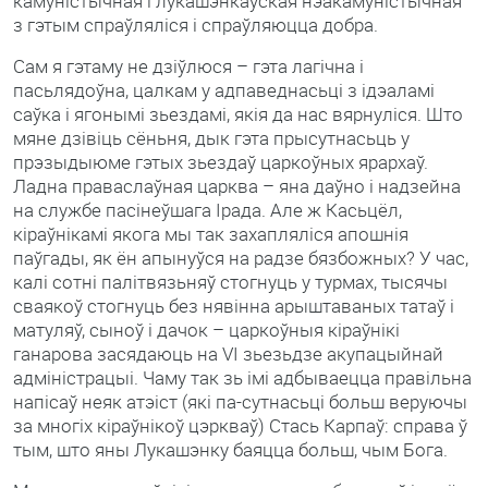
камуністычная і лукашэнкаўская нэакамуністычная
з гэтым спраўляліся і спраўляюцца добра.
Сам я гэтаму не дзіўлюся – гэта лагічна і
пасьлядоўна, цалкам у адпаведнасьці з ідэаламі
саўка і ягонымі зьездамі, якія да нас вярнуліся. Што
мяне дзівіць сёньня, дык гэта прысутнасьць у
прэзыдыюме гэтых зьездаў царкоўных ярархаў.
Ладна праваслаўная царква – яна даўно і надзейна
на службе пасінеўшага Ірада. Але ж Касьцёл,
кіраўнікамі якога мы так захапляліся апошнія
паўгады, як ён апынуўся на радзе бязбожных? У час,
калі сотні палітвязьняў стогнуць у турмах, тысячы
сваякоў стогнуць без нявінна арыштаваных татаў і
матуляў, сыноў і дачок – царкоўныя кіраўнікі
ганарова засядаюць на VI зьезьдзе акупацыйнай
адміністрацыі. Чаму так зь імі адбываецца правільна
напісаў неяк атэіст (які па-сутнасьці больш веруючы
за многіх кіраўнікоў цэркваў) Стась Карпаў: справа ў
тым, што яны Лукашэнку баяцца больш, чым Бога.