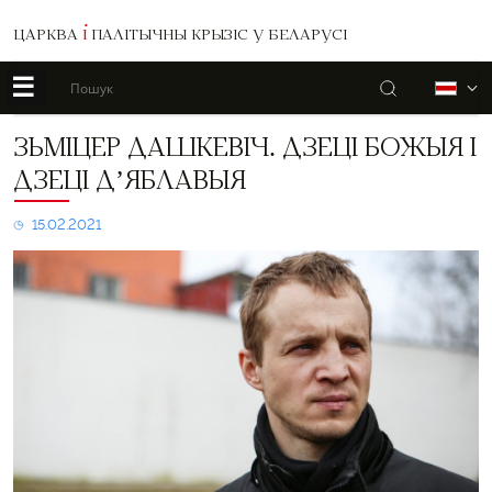
ЦАРКВА
І
ПАЛІТЫЧНЫ КРЫЗІС У БЕЛАРУСІ
☰
Пошук
Б
Зьміцер
ЗЬМІЦЕР ДАШКЕВІЧ. ДЗЕЦІ БОЖЫЯ І
Дашкевіч.
ДЗЕЦІ Д’ЯБЛАВЫЯ
Дзеці
Божыя
і
15.02.2021
дзеці
д’яблавыя