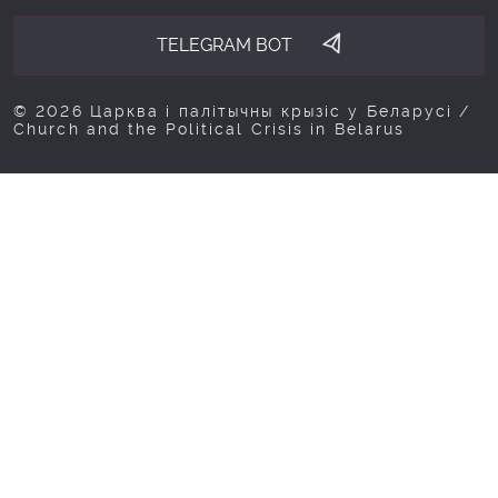
TELEGRAM BOT
© 2026 Царква і палітычны крызіс у Беларусі /
Church and the Political Crisis in Belarus