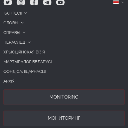
tw
ig
fb
tg
yt
Б
КАНФЕСІІ
СЛОВЫ
СПРАВЫ
ПЕРАСЛЕД
ХРЫСЦІЯНСКАЯ ВІЗІЯ
МАРТЫРАЛОГ БЕЛАРУСІ
ФОНД САЛІДАРНАСЦІ
АРХІЎ
MONITORING
МОНИТОРИНГ