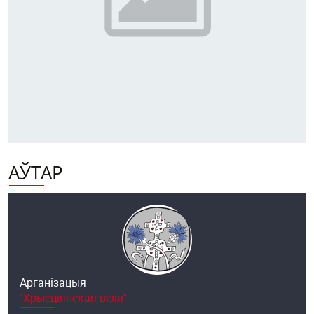
АЎТАР
Арганізацыя
"Хрысціянская візія"