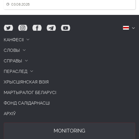
03.08.2026
tw
ig
fb
tg
yt
Б
КАНФЕСІІ
СЛОВЫ
СПРАВЫ
ПЕРАСЛЕД
ХРЫСЦІЯНСКАЯ ВІЗІЯ
МАРТЫРАЛОГ БЕЛАРУСІ
ФОНД САЛІДАРНАСЦІ
АРХІЎ
MONITORING