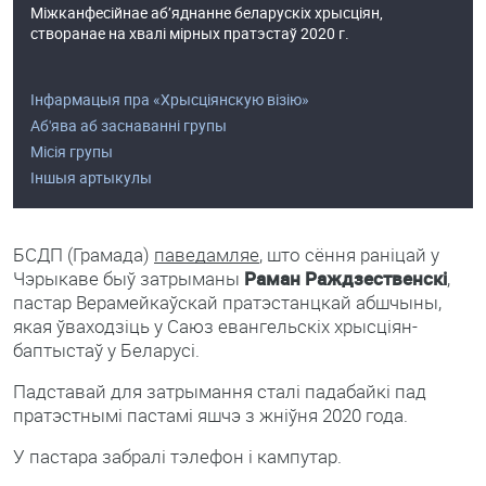
Міжканфесійнае аб’яднанне беларускіх хрысціян,
створанае на хвалі мірных пратэстаў 2020 г.
Інфармацыя пра «Хрысціянскую візію»
Аб'ява аб заснаванні групы
Місія групы
Іншыя артыкулы
БСДП (Грамада)
паведамляе
, што сёння раніцай у
Чэрыкаве быў затрыманы
Раман Раждзественскі
,
пастар Верамейкаўскай пратэстанцкай абшчыны,
якая ўваходзіць у Саюз евангельскіх хрысціян-
баптыстаў у Беларусі.
Падставай для затрымання сталі падабайкі пад
пратэстнымі пастамі яшчэ з жніўня 2020 года.
У пастара забралі тэлефон і кампутар.