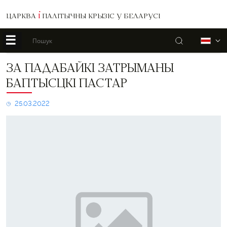
ЦАРКВА
І
ПАЛІТЫЧНЫ КРЫЗІС У БЕЛАРУСІ
☰
Пошук
Б
За
ЗА ПАДАБАЙКІ ЗАТРЫМАНЫ
падабайкі
БАПТЫСЦКІ ПАСТАР
затрыманы
баптысцкі
пастар
25.03.2022