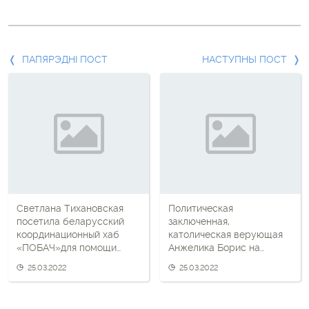
Папярэдні
ПАПЯРЭДНІ ПОСТ
НАСТУПНЫ ПОСТ
пост
і
наступны
пост
Светлана Тихановская
Политическая
посетила беларусский
заключенная,
координационный хаб
католическая верующая
«ПОБАЧ»для помощи
Анжелика Борис на
беженцам
свободе!
25.03.2022
25.03.2022