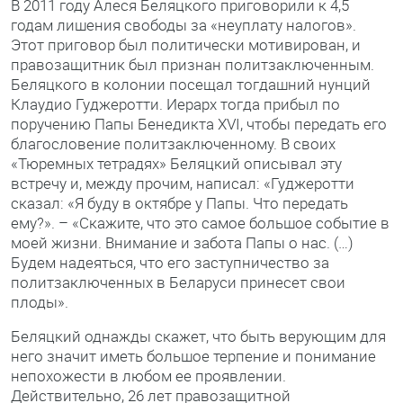
В 2011 году Алеся Беляцкого приговорили к 4,5
годам лишения свободы за «неуплату налогов».
Этот приговор был политически мотивирован, и
правозащитник был признан политзаключенным.
Беляцкого в колонии посещал тогдашний нунций
Клаудио Гуджеротти. Иерарх тогда прибыл по
поручению Папы Бенедикта XVI, чтобы передать его
благословение политзаключенному. В своих
«Тюремных тетрадях» Беляцкий описывал эту
встречу и, между прочим, написал: «Гуджеротти
сказал: «Я буду в октябре у Папы. Что передать
ему?». – «Скажите, что это самое большое событие в
моей жизни. Внимание и забота Папы о нас. (…)
Будем надеяться, что его заступничество за
политзаключенных в Беларуси принесет свои
плоды».
Беляцкий однажды скажет, что быть верующим для
него значит иметь большое терпение и понимание
непохожести в любом ее проявлении.
Действительно, 26 лет правозащитной