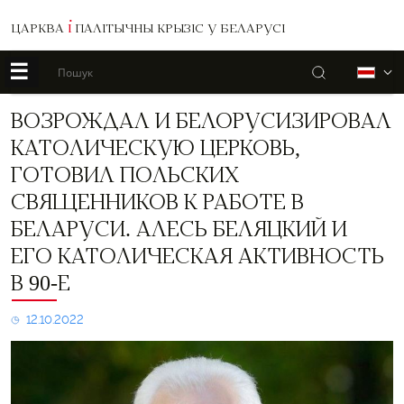
ЦАРКВА
І
ПАЛІТЫЧНЫ КРЫЗІС У БЕЛАРУСІ
☰
Пошук
Б
Возрождал
ВОЗРОЖДАЛ И БЕЛОРУСИЗИРОВАЛ
и
КАТОЛИЧЕСКУЮ ЦЕРКОВЬ,
белорусизировал
Католическую
ГОТОВИЛ ПОЛЬСКИХ
Церковь,
СВЯЩЕННИКОВ К РАБОТЕ В
готовил
польских
БЕЛАРУСИ. АЛЕСЬ БЕЛЯЦКИЙ И
священников
к
ЕГО КАТОЛИЧЕСКАЯ АКТИВНОСТЬ
работе
В 90-Е
в
Беларуси.
12.10.2022
Алесь
Беляцкий
и
его
католическая