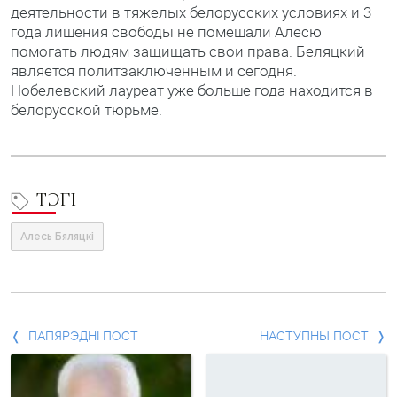
деятельности в тяжелых белорусских условиях и 3
года лишения свободы не помешали Алесю
помогать людям защищать свои права. Беляцкий
является политзаключенным и сегодня.
Нобелевский лауреат уже больше года находится в
белорусской тюрьме.
ТЭГІ
Алесь Бяляцкі
Папярэдні
ПАПЯРЭДНІ ПОСТ
НАСТУПНЫ ПОСТ
пост
і