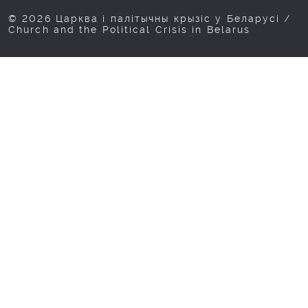
© 2026 Царква і палітычны крызіс у Беларусі /
Church and the Political Crisis in Belarus