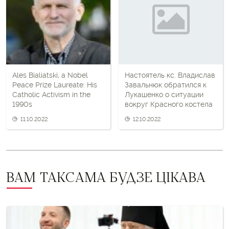
наступны
пост
Ales Bialiatski, a Nobel
Настоятель кс. Владислав
Peace Prize Laureate: His
Завальнюк обратился к
Catholic Activism in the
Лукашенко о ситуации
1990s
вокруг Красного костела
11.10.2022
12.10.2022
ВАМ ТАКСАМА БУДЗЕ ЦІКАВА