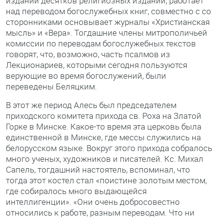
издании десятков религиозных изданий, работает
над переводом богослужебных книг, совместно с со
сторонниками основывает журналы «Христианская
мысль» и «Вера». Тогдашние члены митрополичьей
комиссии по переводам богослужебных текстов
говорят, что, возможно, часть псалмов из
Лекционариев, которыми сегодня пользуются
верующие во время богослужений, были
переведены Беляцким.
В этот же период Алесь был председателем
приходского комитета прихода св. Роха на Златой
Горке в Минске. Какое-то время эта церковь была
единственной в Минске, где мессы служились на
белорусском языке. Вокруг этого прихода собралось
много ученых, художников и писателей. Кс. Михал
Сапель, тогдашний настоятель, вспоминал, что
тогда этот костел стал «поистине золотым местом,
где собиралось много выдающейся
интеллигенции». «Они очень добросовестно
относились к работе, разным переводам. Что ни