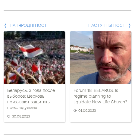
Папярэдні
ПАПЯРЭДНІ ПОСТ
НАСТУПНЫ ПОСТ
пост
і
наступны
пост
Беларусь, 3 года после
Forum 18. BELARUS: Is
выборов: Церковь
regime planning to
призывают защитить
liquidate New Life Church?
преследуемых
01.09.2023
30.08.2023