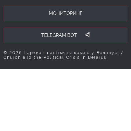
МОНИТОРИНГ
TELEGRAM BOT
© 2026 Царква і палітычны крызіс у Беларусі /
Church and the Political Crisis in Belarus