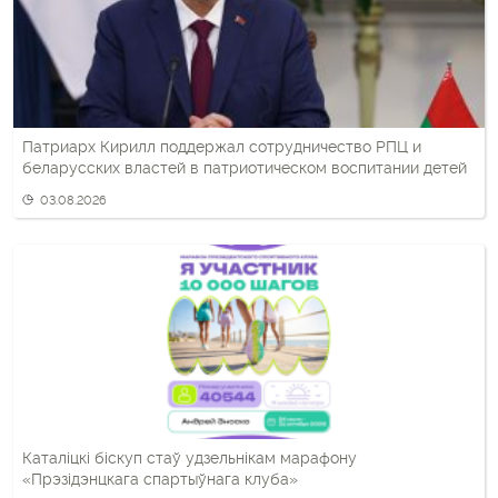
Патриарх Кирилл поддержал сотрудничество РПЦ и
беларусских властей в патриотическом воспитании детей
03.08.2026
Каталіцкі біскуп стаў удзельнікам марафону
«Прэзідэнцкага спартыўнага клуба»