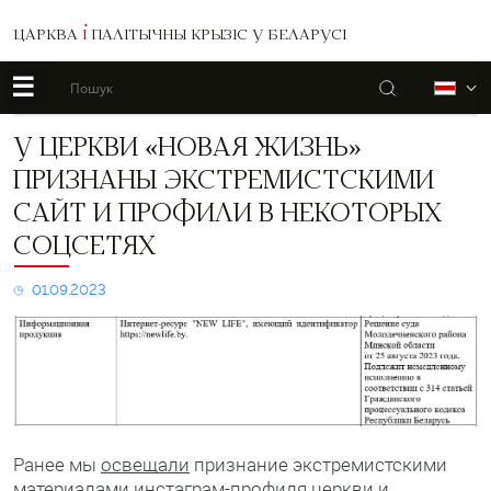
ЦАРКВА
І
ПАЛІТЫЧНЫ КРЫЗІС У БЕЛАРУСІ
☰
Пошук
Б
У
У ЦЕРКВИ «НОВАЯ ЖИЗНЬ»
церкви
ПРИЗНАНЫ ЭКСТРЕМИСТСКИМИ
«Новая
жизнь»
САЙТ И ПРОФИЛИ В НЕКОТОРЫХ
признаны
СОЦСЕТЯХ
экстремистскими
сайт
и
01.09.2023
профили
в
некоторых
соцсетях
Ранее мы
освещали
признание экстремистскими
материалами инстаграм-профиля церкви и