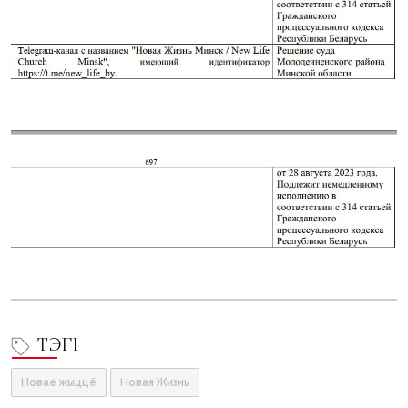
ТЭГІ
Новае жыццё
Новая Жизнь