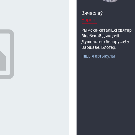
Вячаслаў
Барок
Рымска-каталіцкі святар
Віцебскай дыяцэзіі.
Душпастыр беларусаў у
Варшаве. Блогер.
Іншыя артыкулы