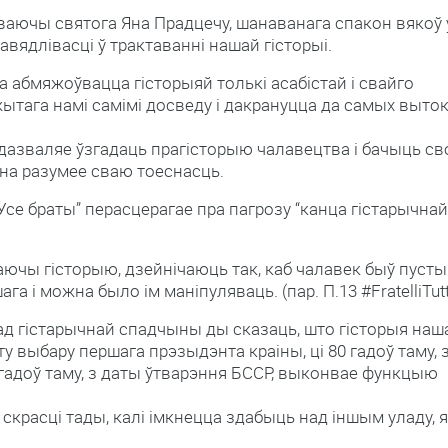
дваючы святога Яна Прадцечу, шанаванага спакон вякоў 
равядлівасці ў трактаванні нашай гісторыі.
га абмяжоўвацца гісторыяй толькі асабістай і свайго
ытага намі самімі досведу і дакрануцца да самых выто
 дазваляе ўзгадаць прагісторыю чалавецтва і бачыць св
ўна разумее сваю тоеснасць.
“Усе браты” перасцерагае пра пагрозу “канца гістарычнай
іраючы гісторыю, дзейнічаюць так, каб чалавек быў пусты
а і можна было ім маніпуляваць. (пар. П.13 #FratelliTutt
 ад гістарычнай спадчыны ды сказаць, што гісторыя наш
у выбару першага прэзыдэнта краіны, ці 80 гадоў таму, 
0 гадоў таму, з даты ўтварэння БССР, выконвае функцыю
 скрасці тады, калі імкнецца здабыць над іншым уладу, 