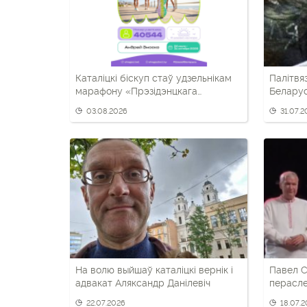
Каталіцкі біскуп стаў удзельнікам
Палітвя
марафону «Прэзідэнцкага
Беларус
спартыўнага клуба»
дэмакра
03.08.2026
31.07.
На волю выйшаў каталіцкі вернік і
Павел С
адвакат Аляксандр Данілевіч
перасле
фэсце «
22.07.2026
18.07.