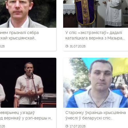
знем прызналі сябра
У спіс «экстрэмістаў» дадалі
кай хрысціянскай
каталіцкага верніка з Мазыра,
тыі са Слоніма
уладальніка «Даліны анёлаў»
2026
31.07.2026
евярынец узгадаў
Старонку ўкраінца-хрысціяніна
д вернікаў у рэп-вершы на
ўнеслі ў беларускі спіс
Тутака»
«экстрэмісцкіх» матэрыялаў
2026
17.07.2026