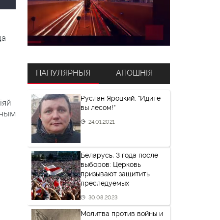
да
ПАПУЛЯРНЫЯ
АПОШНІЯ
Руслан Яроцкий. “Идите
іяй
вы лесом!”
 чым
24.01.2021
Беларусь, 3 года после
выборов: Церковь
призывают защитить
преследуемых
30.08.2023
Молитва против войны и