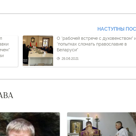
НАСТУПНЫ ПО
л
О “рабочей встрече с духовенством” 
авки
“попытках сломать православие в
ичем”
Беларуси”
ви
25.06.2021
АВА