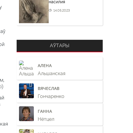
насилия
у
14.05.2023
каў
ой
АЎТАРЫ
АЛЕНА
Альшанская
м,
i)
ВЯЧЕСЛАВ
Гончаренко
ай
з
ГАННА
Нётцел
якая