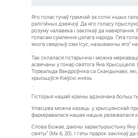
Яго голас гучаў грамчэй за сотні іншых гал
рэлігійных дзеячоў. Да яго голасу прыслухо
розуму чалавека і заклікаў да навяртання.
голасам сумлення цэлага народа. Гэта гола
якога сведчыў сам Ісус, называючы яго“ 
…
Так склалася гістарычна і можна меркавац
асвечаны у гонар святога Яна Хрысціцеля. 
Торвальда Вандроўніка са Скандынавіі, які, 
хрысьціўся Кіеўскі князь.
…
Гісторыя нашай краіны адзначана больш т
Уласціва можна казаць: у хрысціянскай пр
фарміравалася нашая нацыя, развівалася к
Слова Божае, даючы характырыстыку Яну Х
святы” (Мк 6, 20). І гэты прарок заклікаў да