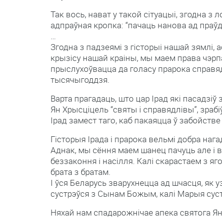
Так вось, нават у такой сітуацыі, згодна з 
адпраўная кропка: “пачаць нанова ад праўд
…
Згодна з падзеямі з гісторыі нашай зямлі, 
крызісу нашай краіны, мы маем права чэрп
прыслухоўвацца да голасу прарока справяд
тысячыгоддзя.
Варта прагадаць, што цар Ірад які пасадзіў
Ян Хрысціцель “святы і справядлівы”, зрабі
Ірад замест таго, каб пакаяцца ў забойстве
Гісторыя Ірада і прарока вельмі добра наг
Аднак, мы сёння маем шанец пачуць але і в
беззаконня і насілля. Калі скарастаем з я
брата з братам.
І ўся Беларусь зварухнецца ад шчасця, як у
сустрэўся з Сынам Божым, калі Марыя сус
Няхай нам спадарожнічае апека святога Я