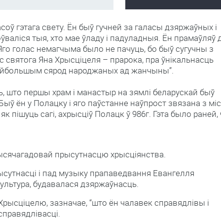
асоў гэтага свету. Ён быў гучней за галасы дзяржаўных і
ўваліся тыя, хто мае ўладу і падуладныя. Ён прамаўляў 
 Яго голас немагчыма было не пачуць, бо быў сугучны з
с святога Яна Хрысціцеля – прарока, пра ўнікальнасць
найбольшым сярод народжаных ад жанчыны”.
ь, што першы храм і манастыр на зямлі беларускай быў
Быў ён у Полацку і яго паўстанне наўпрост звязана з міс
як пішуць сагі, ахрысціў Полацк ў 986г. Гэта было раней,
ысячагадовай прысутнасцю хрысціянства.
ысутнасці і пад музыку прапаведвання Евангелля
ультура, будавалася дзяржаўнасць.
рысціцелю, зазначае, “што ён чалавек справядлівы і
 справядлівасці.