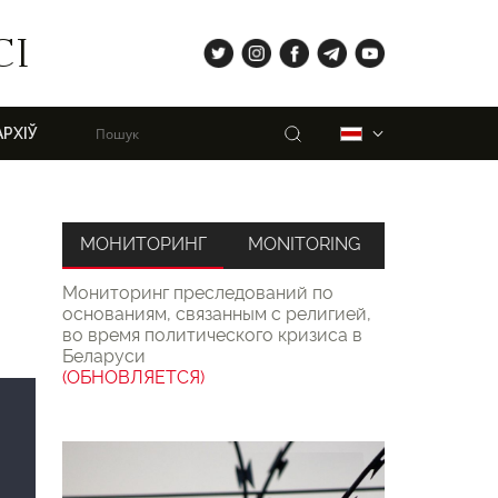
tw
ig
fb
tg
yt
СІ
Пошук
Беларуская
АРХІЎ
МОНИТОРИНГ
MONITORING
Мониторинг преследований по
основаниям, связанным с религией,
во время политического кризиса в
Беларуси
(ОБНОВЛЯЕТСЯ)