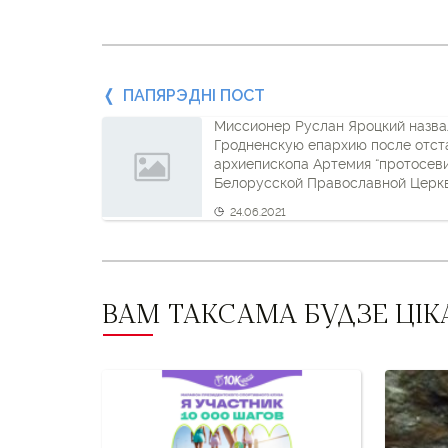
Папярэдні
ПАПЯРЭДНІ ПОСТ
Миссионер Руслан Яроцкий назва
пост
Гродненскую епархию после отст
архиепископа Артемия “протосев
і
Белорусской Православной Церк
наступны
24.06.2021
пост
ВАМ ТАКСАМА БУДЗЕ ЦІК