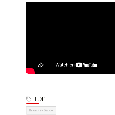
ТЭГІ
Вячаслаў Барок