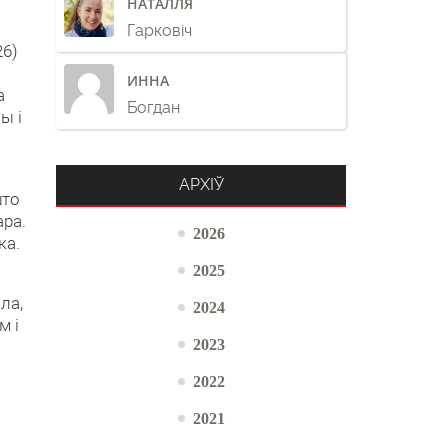
НАТАЛЛЯ
Гарковіч
26)
ИННА
а
Богдан
ы і
АРХІЎ
што
ара.
2026
ка.
2025
ла,
2024
м і
2023
2022
2021