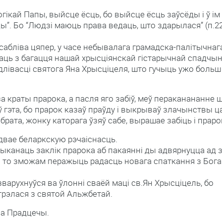
логікай Папы, выйсце ёсць, бо выйсце ёсць заўсёды і ў ім
ы”. Бо “Людзі маюць права ведаць, што здарылася” (п.2
асабліва цяпер, у часе небывалага грамадска-палітычнаг
аць з багацця нашай хрысціянскай гістарычнай спадчын
лівасці святога Яна Хрысціцеля, што гучыць ужо больш
 за краты прарока, а пасля яго забіў, меў пераканананне 
ў гэта, бо прарок казаў праўду і выкрываў злачынствы ц
 брата, жонку каторага ўзяў сабе, вырашае забіць і праро
адвае беларкскую рэчаіснасць.
ыканаць заклік прарока аб пакаянні ды адвярнуцца ад з
го то зможам перажыць радасць новага спаткання з Бога
зварухнуўся ва ўлонні сваёй маці св.Ян Хрысціцель, бо
трэлася з святой Альжбетай.
на Прадцечы.