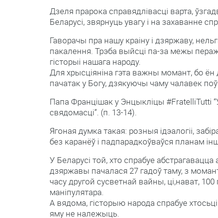
Дзеля прарока справядлівасці варта, ўзга
Беларусі, звярнуць увагу і на захаванне сп
Гаворачы пра нашу краіну і дзяржаву, нель
пакалення. Трэба выйсці па-за межы пераж
гісторыі нашага народу.
Для хрысціяніна гэта важны момант, бо ён
пачатак у Богу, дзякуючы чаму чалавек по
Папа Францішак у Энцыкліцы #FratelliTutti 
свядомасці”. (п. 13-14).
Ягоная думка такая: розныя ідэалогіі, заб
без каранёў і падпарадкоўваўся планам іншаг
У Беларусі той, хто спрабуе абстрагавацца
дзяржавы пачалася 27 гадоў таму, з момант
часу другой сусветнай вайны, ці,нават, 10
маніпулятара.
А вядома, гісторыю народа спрабуе хтосьці
яму не належыць.