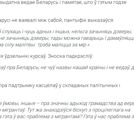
 выдатна ведае Беларусь і памятае, што ў гэтым годзе
ларусі не ваявалі між сабой, пантыфік выказаўся:
б слухаць і чуць адных і іншых, нельга зачыняць дзверы,
 не зачыняць дзверы, тады можна гаварыць і дамаўляцц
а сілу малітвы: трэба маліцца за мір.»
я ўдзельнікі курсаў. Зноска падкрэсліў:
едаў пра Беларусь, не чуў назвы нашай краіны і не ведаў, 
пра падтрымку касцёлаў у складаных палітычных і
 ўмовы, іншыя – пра значны адыход грамадства ад вер
 мігрантаў. Тут жа знаходзіўся біскуп з процілеглага на
ба гэта ў вас праблема з мігрантамі? Гэта ў нас праблема з