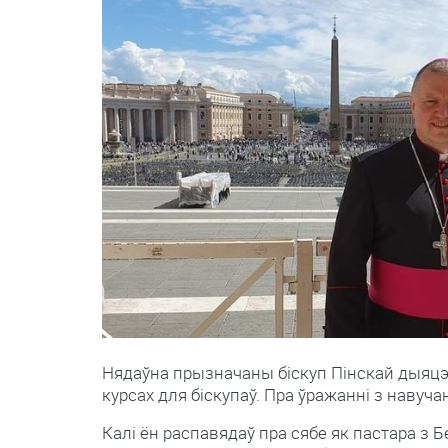
дыяцэзыі
распавёў,
што
у
Ватыкане
памятаюць
пра
Беларусь
Нядаўна прызначаны біскуп Пінскай дыяцэзі
курсах для біскупаў. Пра ўражанні з навуч
Калі ён распавядаў пра сябе як пастара з Бе