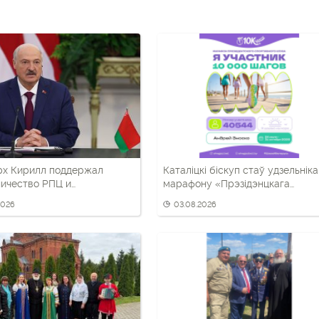
рх Кирилл поддержал
Каталіцкі біскуп стаў удзельнік
ичество РПЦ и
марафону «Прэзідэнцкага
ских властей в
спартыўнага клуба»
2026
03.08.2026
ическом воспитании детей