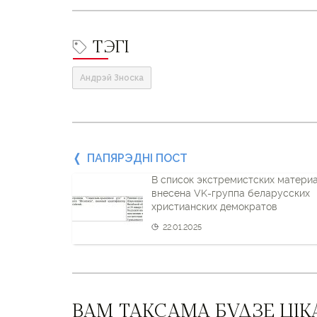
ТЭГІ
Андрэй Зноска
Папярэдні
ПАПЯРЭДНІ ПОСТ
В список экстремистских матери
пост
внесена VK-группа беларусских
христианских демократов
і
22.01.2025
наступны
пост
ВАМ ТАКСАМА БУДЗЕ ЦІК