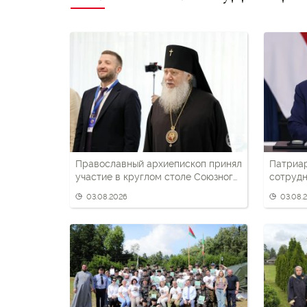
Православный архиепископ принял
Патриа
участие в круглом столе Союзного
сотрудн
государства
беларус
03.08.2026
03.08.
патриот