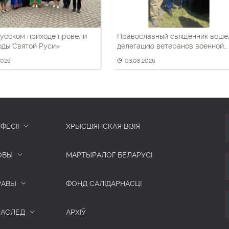
усском приходе провели
Православный священник воше
оды Святой Руси»
делегацию ветеранов военной
разведки
2026
03.08.2026
ФЕСІІ
ХРЫСЦІЯНСКАЯ ВІЗІЯ
ОВЫ
МАРТЫРАЛОГ БЕЛАРУСІ
РАВЫ
ФОНД САЛІДАРНАСЦІ
РАСЛЕД
АРХІЎ