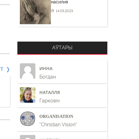
насилия
14.05.2023
АЎТАРЫ
ИННА
СТ
Богдан
НАТАЛЛЯ
Гарковіч
ORGANISATION
"Christian Vision"