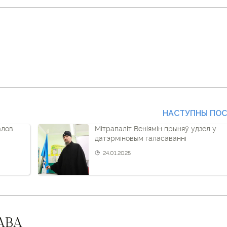
НАСТУПНЫ ПО
алов
Мітрапаліт Веніямін прыняў удзел у
датэрміновым галасаванні
24.01.2025
АВА