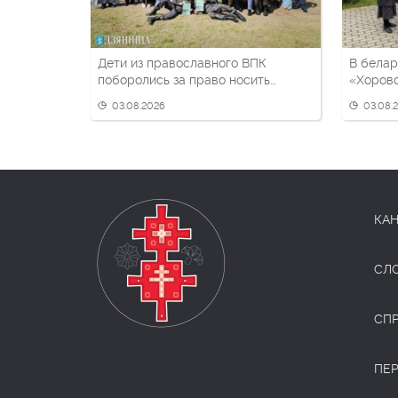
Дети из православного ВПК
В белар
поборолись за право носить
«Хоров
черный берет
03.08.2026
03.08.
КАН
СЛ
СП
ПЕ