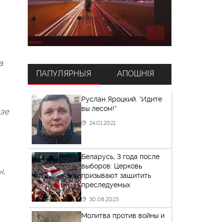
а
ПАПУЛЯРНЫЯ
АПОШНІЯ
Руслан Яроцкий. “Идите
вы лесом!”
дзе
24.01.2021
Беларусь, 3 года после
выборов: Церковь
ы,
призывают защитить
преследуемых
30.08.2023
Молитва против войны и