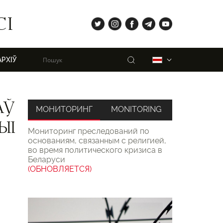
tw
ig
fb
tg
yt
СІ
Пошук
Беларуская
АРХІЎ
АЎ
МОНИТОРИНГ
MONITORING
ЫІ
Мониторинг преследований по
основаниям, связанным с религией,
во время политического кризиса в
Беларуси
(ОБНОВЛЯЕТСЯ)