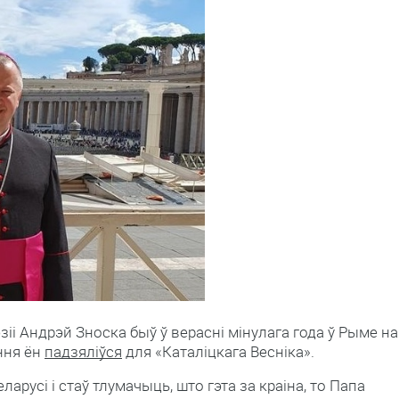
і Андрэй Зноска быў ў верасні мінулага года ў Рыме на
ання ён
падзяліўся
для «Каталіцкага Весніка».
ларусі і стаў тлумачыць, што гэта за краіна, то Папа