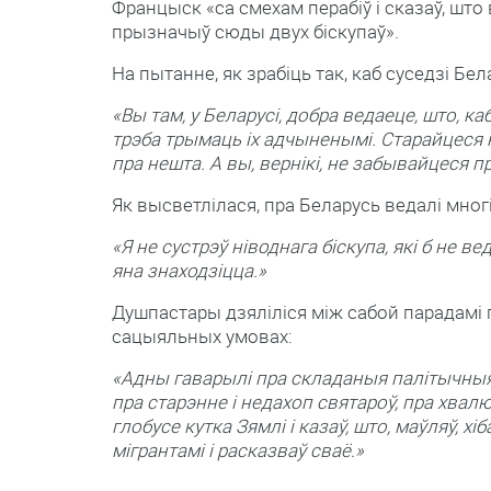
Францыск «са смехам перабіў і сказаў, што
прызначыў сюды двух біскупаў».
На пытанне, як зрабіць так, каб суседзі Бе
«Вы там, у Беларусі, добра ведаеце, што, ка
трэба трымаць іх адчыненымі. Старайцеся
пра нешта. А вы, вернікі, не забывайцеся пр
Як высветлілася, пра Беларусь ведалі многі
«Я не сустрэў ніводнага біскупа, які б не в
яна знаходзіцца.»
Душпастары дзяліліся між сабой парадамі 
сацыяльных умовах:
«Адны гаварылі пра складаныя палітычныя
пра старэнне і недахоп святароў, пра хвалю
глобусе кутка Зямлі і казаў, што, маўляў, хі
мігрантамі і расказваў сваё.»