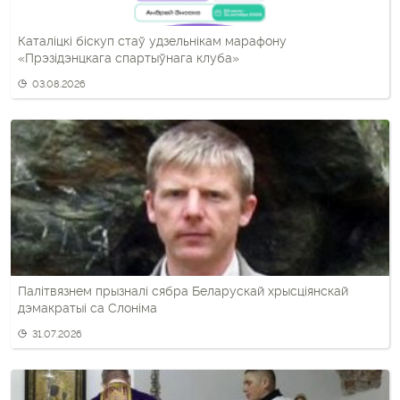
Каталіцкі біскуп стаў удзельнікам марафону
«Прэзідэнцкага спартыўнага клуба»
03.08.2026
Палітвязнем прызналі сябра Беларускай хрысціянскай
дэмакратыі са Слоніма
31.07.2026