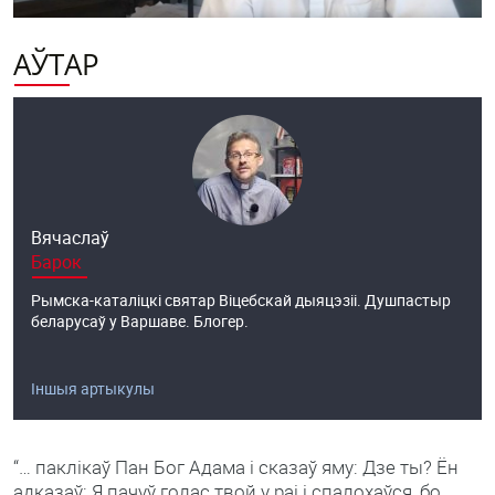
АЎТАР
Вячаслаў
Барок
Рымска-каталіцкі святар Віцебскай дыяцэзіі. Душпастыр
беларусаў у Варшаве. Блогер.
Іншыя артыкулы
“… паклікаў Пан Бог Адама і сказаў яму: Дзе ты? Ён
адказаў: Я пачуў голас твой у раі і спалохаўся, бо