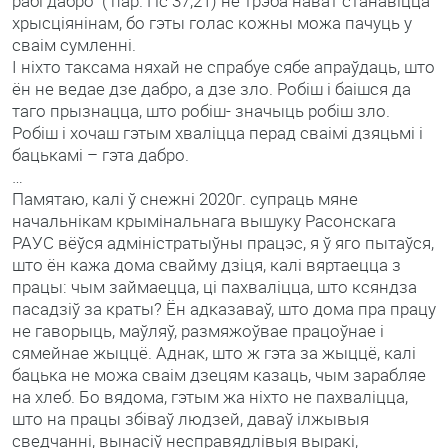
рабі дабро” ( пар. Пс 37,21) не трэба нават станавіцца
хрысціянінам, бо гэты голас кожны можа пачуць у
сваім сумленні.
І ніхто таксама няхай не спрабуе сябе апраўдаць, што
ён не ведае дзе дабро, а дзе зло. Робіш і баішся да
таго прызнацца, што робіш- значыць робіш зло.
Робіш і хочаш гэтым хваліцца перад сваімі дзяцьмі і
бацькамі – гэта дабро.
…
Памятаю, калі ў снежні 2020г. супраць мяне
начальнікам крымінальнага вышуку Расонскага
РАУС вёўся адміністратыўны працэс, я ў яго пытаўся,
што ён кажа дома свайму дзіця, калі вяртаецца з
працы: чым займаецца, ці пахваліцца, што ксяндза
пасадзіў за краты? Ён адказаваў, што дома пра працу
не гаворыць, маўляў, размяжоўвае працоўнае і
сямейнае жыццё. Аднак, што ж гэта за жыццё, калі
бацька не можа сваім дзецям казаць, чым зарабляе
на хлеб. Бо вядома, гэтым жа ніхто не пахваліцца,
што на працы збіваў людзей, даваў ілжывыя
сведчанні, вынасіў несправядлівыя выракі,