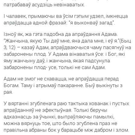
патрабаваў асудзіць невінаватых.
І чалавек, прымаючы ва ўсім гэтым удзел, імкнецца
апраўдацца адной фразай: “я выконваў загад”.
Ізноў як, жа гэта падобна да апраўдання Адама.
“Жанчына, якую Ты даў мне, яна дала мне, і еў я.”(Быц
3, 12) – казаў Адам, апраўдваючыся чаму пасягнуў на
забаронены плод. У Адама вінаватыя ўсе: і Бог, які
яму жанчыну даў, і жанчына, якая падсунула
забаронены плод- усе, толькі не сам Адам.
Адам не змог не схавацца, не апраўдацца перад
Богам. Таму і атрымаў пакаранне. Быў выкінуты з
рая.
У вяртанні згубленага раю тактыка хованак і пустых
апраўданняў не эфектыўная. Толькі беручы
адказнасць за ўчынкі, выпраўляючы памылкі,
можна вярнуць тое, што было згублена праз не
правільна абраны бок у барацьбе між дабром і злом.