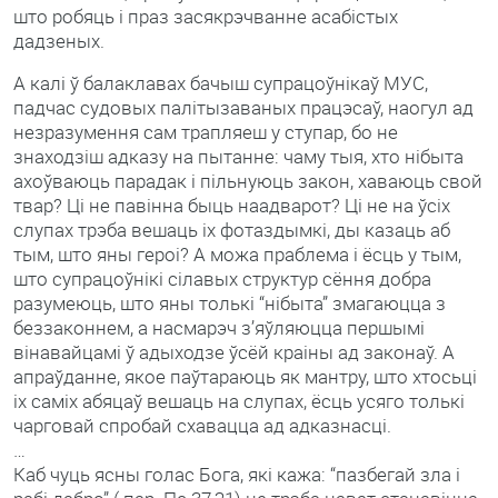
што робяць і праз засякрэчванне асабістых
дадзеных.
А калі ў балаклавах бачыш супрацоўнікаў МУС,
падчас судовых палітызаваных працэсаў, наогул ад
незразумення сам трапляеш у ступар, бо не
знаходзіш адказу на пытанне: чаму тыя, хто нібыта
ахоўваюць парадак і пільнуюць закон, хаваюць свой
твар? Ці не павінна быць наадварот? Ці не на ўсіх
слупах трэба вешаць іх фотаздымкі, ды казаць аб
тым, што яны героі? А можа праблема і ёсць у тым,
што супрацоўнікі сілавых структур сёння добра
разумеюць, што яны толькі “нібыта” змагаюцца з
беззаконнем, а насмарэч з’яўляюцца першымі
вінавайцамі ў адыходзе ўсёй краіны ад законаў. А
апраўданне, якое паўтараюць як мантру, што хтосьці
іх саміх абяцаў вешаць на слупах, ёсць усяго толькі
чарговай спробай схавацца ад адказнасці.
…
Каб чуць ясны голас Бога, які кажа: “пазбегай зла і