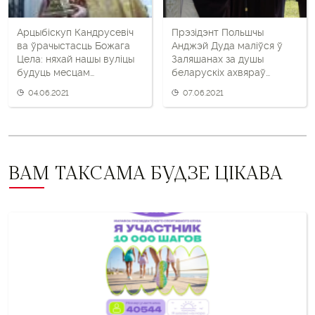
Арцыбіскуп Кандрусевіч
Прэзідэнт Польшчы
ва ўрачыстасць Божага
Анджэй Дуда маліўся ў
Цела: няхай нашы вуліцы
Заляшанах за душы
будуць месцам
беларускіх ахвяраў
прысутнасці Езуса, а не
падраздзялення Бурага
04.06.2021
07.06.2021
супрацьстаяння
ВАМ ТАКСАМА БУДЗЕ ЦІКАВА