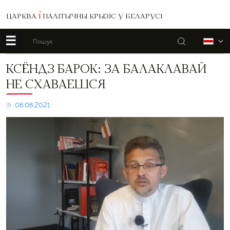
ЦАРКВА
І
ПАЛІТЫЧНЫ КРЫЗІС У БЕЛАРУСІ
☰
Пошук
Б
Ксёндз
КСЁНДЗ БАРОК: ЗА БАЛАКЛАВАЙ
Барок:
НЕ СХАВАЕШСЯ
За
балаклавай
не
06.06.2021
схаваешся