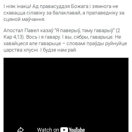
І ніяк інакш! Ад правасуддзя Божага і зямнога не
схавацца сілавіку за балаклавай, а прапаведніку за
сцяной маўчання.
Апостал Павел казаў “Я паверыў, таму гаварыў” (2
Кар 4,13). Вось і я гавару. І вы, сябры, гаварыце. Не
хавайцеся але гаварыце – словамі праўды руйнуйце
царства хлусні. І будзе нам рай.