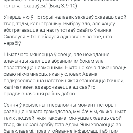
голы я, і схаваўся.“ (Быц 3, 9-10)
Упершыню ў гісторыі чалавек захацеў схаваць свой
твар, тады, калі зграшыў. Выбраў зло, але хацеў
абстрагавацца ад наступстваў свайго ўчынка.
Схаваўся – бо пабаяўся адказваць за тое, што
нарабіў.
Шмат чаго мяняецца ў свеце, але нежаданне
злачынцы хваліцца абраным ім бокам зла
пазастаецца нязменным. Ніхто не хоча прызнаваць
сваю нікчэмнасць, якая у словах Адама
падкрэсліваецца нагатой і якая становіцца бачнай,
калі чалавек адварочваецца ад свайго
прадвызначэння рабіць дабро.
Сёння ў крызісны і пераломны момант гісторыі
развіцця нашага грамадства, мы бачым, як жа шмат
такіх людзей, якія таксама імкнуцца схаваць свой
твар, як некалі зрабіў гэта Адам. Яны хаваюцца за
балаклавамі, праз утойванне інфармацыі аб тым,