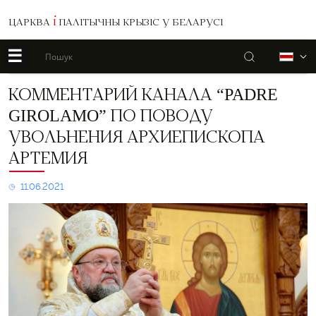
ЦАРКВА
І
ПАЛІТЫЧНЫ КРЫЗІС У БЕЛАРУСІ
☰
Пошук
Б
Комментарий
КОММЕНТАРИЙ КАНАЛА “PADRE
канала
GIROLAMO” ПО ПОВОДУ
“Padre
Girolamo”
УВОЛЬНЕНИЯ АРХИЕПИСКОПА
по
АРТЕМИЯ
поводу
увольнения
архиепископа
11.06.2021
Артемия