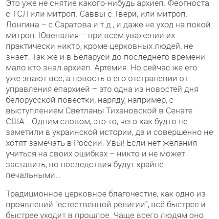
Это уже не снятие какого-нибудь архиеп. Феогноста
с ТСЛ или митроп. Саввы с Твери, или митроп.
Лонгина – с Саратова и т.д., и даже не уход на покой
митроп. Ювеналия – при всем уважении их
практически никто, кроме церковных людей, не
знает. Так же и в Беларуси до последнего времени
мало кто знал архиеп. Артемия. Но сейчас же его
уже знают все, а новость о его отстранении от
управления епархией – это одна из новостей дня
белорусской повестки, наряду, например, с
выступлением Светланы Тихановской в Сенате
США… Одним словом, это то, чего как будто не
заметили в украинской истории, да и совершенно не
хотят замечать в России. Увы! Если нет желания
учиться на своих ошибках – никто и не может
заставить, но последствия будут крайне
печальными…
Традиционное церковное благочестие, как одно из
проявлений “естественной религии”, всё быстрее и
быстрее уходит в прошлое. Чаще всего людям оно