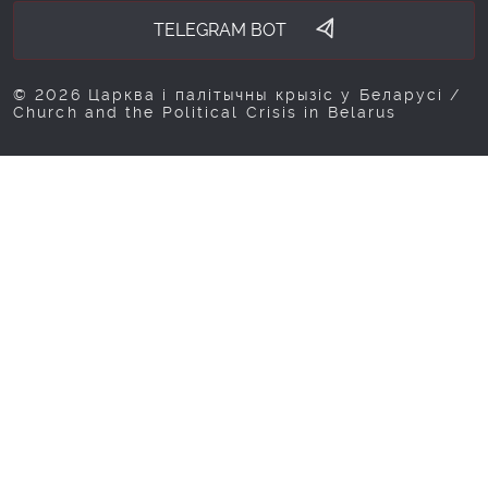
TELEGRAM BOT
© 2026 Царква і палітычны крызіс у Беларусі /
Church and the Political Crisis in Belarus