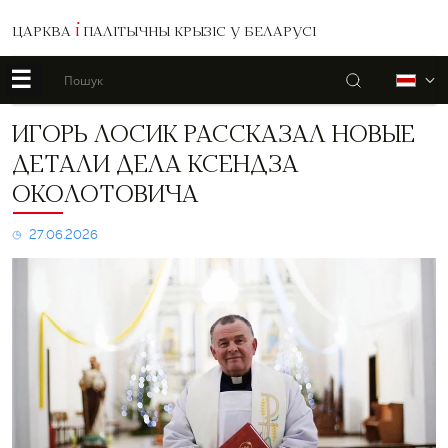
ЦАРКВА
І
ПАЛІТЫЧНЫ КРЫЗІС У БЕЛАРУСІ
☰
Пошук
Б
Игорь
ИГОРЬ ЛОСИК РАССКАЗАЛ НОВЫЕ
Лосик
ДЕТАЛИ ДЕЛА КСЕНДЗА
рассказал
новые
ОКОЛОТОВИЧА
детали
дела
27.06.2026
ксендза
Околотовича