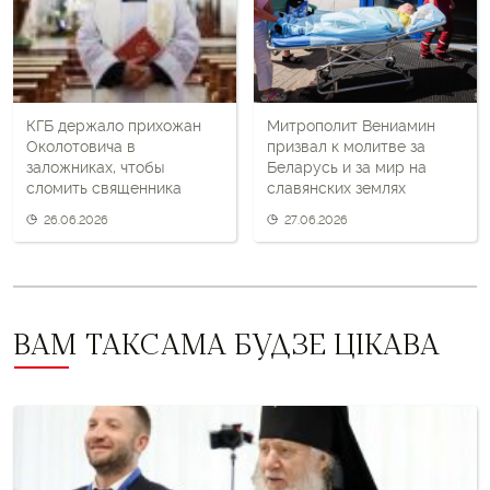
пост
КГБ держало прихожан
Митрополит Вениамин
Околотовича в
призвал к молитве за
заложниках, чтобы
Беларусь и за мир на
сломить священника
славянских землях
26.06.2026
27.06.2026
ВАМ ТАКСАМА БУДЗЕ ЦІКАВА