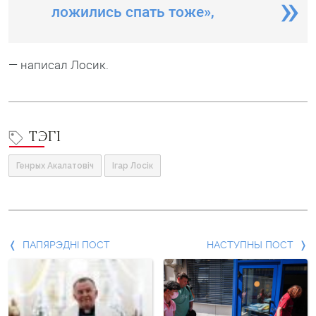
ложились спать тоже»,
— написал Лосик.
ТЭГІ
Генрых Акалатовіч
Ігар Лосік
Папярэдні
ПАПЯРЭДНІ ПОСТ
НАСТУПНЫ ПОСТ
пост
і
наступны