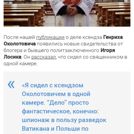
После нашей
публикации
о деле ксендза
Генриха
Околотовича
появились новые свидетельства от
блогера и бывшего политзаключенного
Игоря
Лосика
. Он
рассказал
, что сидел со священником в
одной камере.
«Я сидел с ксендзом
Околотовичем в одной
камере. “Дело” просто
фантастическое, конечно:
шпионаж в пользу разведок
Ватикана и Польши по