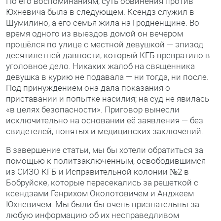
По его воспоминаниям, суть обвинения против
Юхневича была в следующем. Ксендз служил в
Шумилино, а его семья жила на Гродненщине. Во
время одного из выездов домой он вечером
прошёлся по улице с местной девушкой — эпизод
десятилетней давности, который КГБ превратило в
уголовное дело. Никаких жалоб на священника
девушка в курию не подавала — ни тогда, ни после.
Под принуждением она дала показания о
приставании и попытке насилия; на суд не явилась
«в целях безопасности». Приговор вынесли
исключительно на основании её заявления — без
свидетелей, понятых и медицинских заключений.
В завершение статьи, мы бы хотели обратиться за
помощью к политзаключенным, освободившимся
из СИЗО КГБ и Исправительной колонии №2 в
Бобруйске, которые пересекались за решеткой с
ксендзами Генрихом Околотовичем и Анджеем
Юхневичем. Мы были бы очень признательны за
любую информацию об их несправедливом