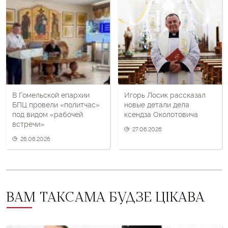
пост
і
наступны
пост
В Гомельской епархии
Игорь Лосик рассказал
БПЦ провели «политчас»
новые детали дела
под видом «рабочей
ксендза Околотовича
встречи»
27.06.2026
26.06.2026
ВАМ ТАКСАМА БУДЗЕ ЦІКАВА