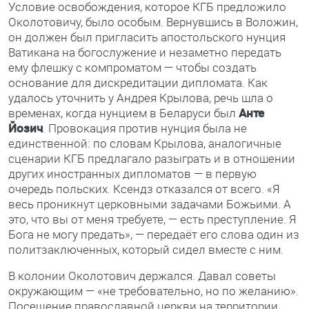
Условие освобождения, которое КГБ предложило
Околотовичу, было особым. Вернувшись в Воложин,
он должен был пригласить апостольского нунция
Ватикана на богослужение и незаметно передать
ему флешку с компроматом — чтобы создать
основание для дискредитации дипломата. Как
удалось уточнить у Андрея Крылова, речь шла о
временах, когда нунцием в Беларуси был
Анте
Йозич
. Провокация против нунция была не
единственной: по словам Крылова, аналогичные
сценарии КГБ предлагало разыграть и в отношении
других иностранных дипломатов — в первую
очередь польских. Ксендз отказался от всего. «Я
весь проникнут церковными задачами Божьими. А
это, что вы от меня требуете, — есть преступление. Я
Бога не могу предать», — передаёт его слова один из
политзаключенных, который сидел вместе с ним.
В колонии Околотович держался. Давал советы
окружающим — «не требовательно, но по желанию».
Посещение православной церкви на территории