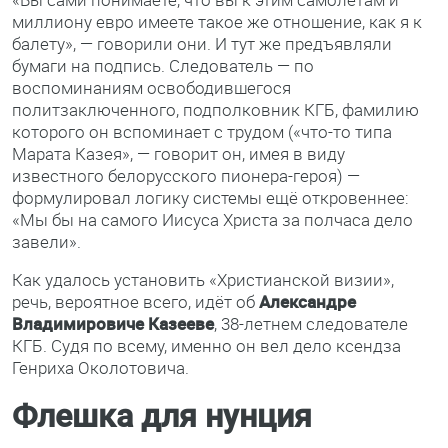
миллиону евро имеете такое же отношение, как я к
балету», — говорили они. И тут же предъявляли
бумаги на подпись. Следователь — по
воспоминаниям освободившегося
политзаключенного, подполковник КГБ, фамилию
которого он вспоминает с трудом («что-то типа
Марата Казея», — говорит он, имея в виду
известного белорусского пионера-героя) —
формулировал логику системы ещё откровеннее:
«Мы бы на самого Иисуса Христа за полчаса дело
завели».
Как удалось установить «Христианской визии»,
речь, вероятное всего, идёт об
Александре
Владимировиче Казееве
, 38-летнем следователе
КГБ. Судя по всему, именно он вел дело ксендза
Генриха Околотовича.
Флешка для нунция