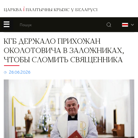
ЦАРКВА
І
ПАЛІТЫЧНЫ КРЫЗІС У БЕЛАРУСІ
☰
Пошук
Б
КГБ
КГБ ДЕРЖАЛО ПРИХОЖАН
держало
ОКОЛОТОВИЧА В ЗАЛОЖНИКАХ,
прихожан
Околотовича
ЧТОБЫ СЛОМИТЬ СВЯЩЕННИКА
в
заложниках,
26.06.2026
чтобы
сломить
священника