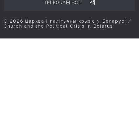
TELEGRAM BOT
© 2026 Царква і палітычны крызіс у Беларусі /
Church and the Political Crisis in Belarus