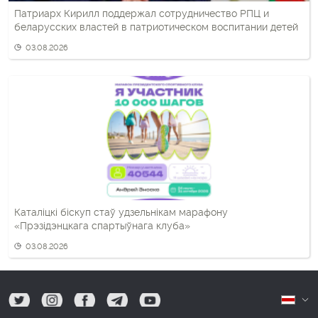
Патриарх Кирилл поддержал сотрудничество РПЦ и
беларусских властей в патриотическом воспитании детей
03.08.2026
Каталіцкі біскуп стаў удзельнікам марафону
«Прэзідэнцкага спартыўнага клуба»
03.08.2026
tw
ig
fb
tg
yt
Б