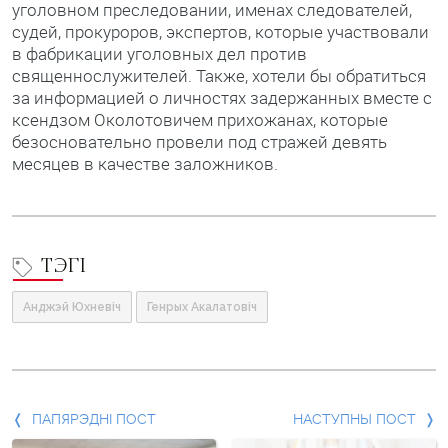
уголовном преследовании, именах следователей,
судей, прокуроров, экспертов, которые участвовали
в фабрикации уголовных дел против
священнослужителей. Также, хотели бы обратиться
за информацией о личностях задержанных вместе с
ксендзом Околотовичем прихожанах, которые
безосновательно провели под стражей девять
месяцев в качестве заложников.
ТЭГІ
Анджэй Юхневіч
Генрых Акалатовіч
Папярэдні
ПАПЯРЭДНІ ПОСТ
НАСТУПНЫ ПОСТ