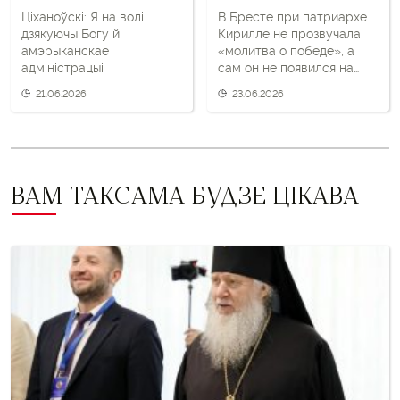
Ціханоўскі: Я на волі
В Бресте при патриархе
дзякуючы Богу й
Кирилле не прозвучала
амэрыканскае
«молитва о победе», а
адміністрацыі
сам он не появился на
митинге 22 июня
21.06.2026
23.06.2026
ВАМ ТАКСАМА БУДЗЕ ЦІКАВА