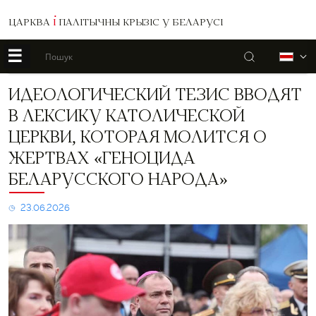
ЦАРКВА
І
ПАЛІТЫЧНЫ КРЫЗІС У БЕЛАРУСІ
☰
Пошук
Б
Идеологический
ИДЕОЛОГИЧЕСКИЙ ТЕЗИС ВВОДЯТ
тезис
В ЛЕКСИКУ КАТОЛИЧЕСКОЙ
вводят
в
ЦЕРКВИ, КОТОРАЯ МОЛИТСЯ О
лексику
ЖЕРТВАХ «ГЕНОЦИДА
Католической
церкви,
БЕЛАРУССКОГО НАРОДА»
которая
молится
23.06.2026
о
жертвах
«геноцида
беларусского
народа»