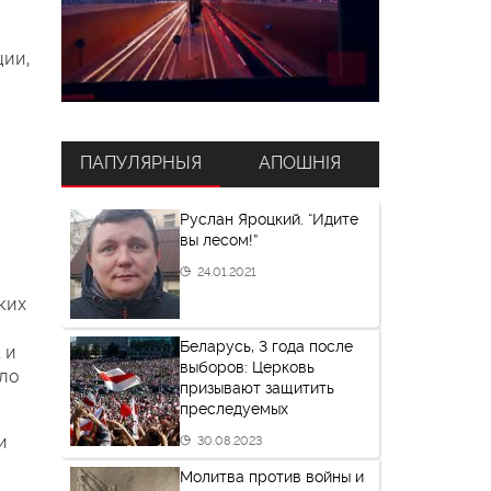
ции,
ПАПУЛЯРНЫЯ
АПОШНІЯ
Руслан Яроцкий. “Идите
вы лесом!”
24.01.2021
ких
Беларусь, 3 года после
 и
выборов: Церковь
ло
призывают защитить
преследуемых
и
30.08.2023
Молитва против войны и