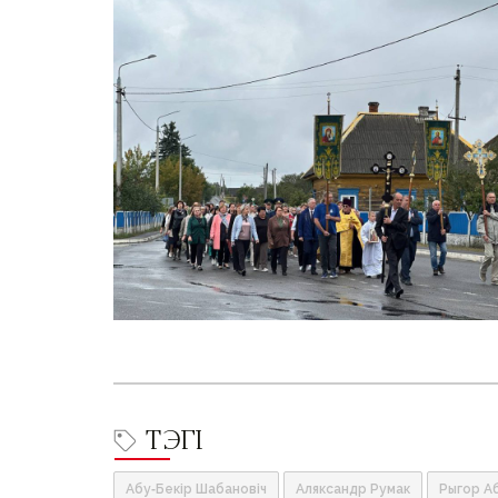
ТЭГІ
Абу-Бекір Шабановіч
Аляксандр Румак
Рыгор А