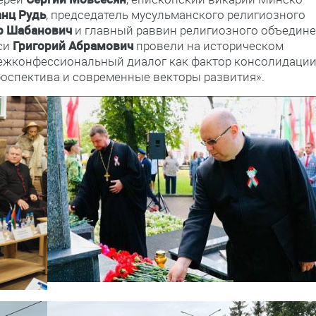
нц Рудь
, председатель мусульманского религиозного
р Шабанович
и главный раввин религиозного объедин
си
Григорий Абрамович
провели на историческом
Межконфессиональный диалог как фактор консолидаци
роспектива и современные векторы развития».