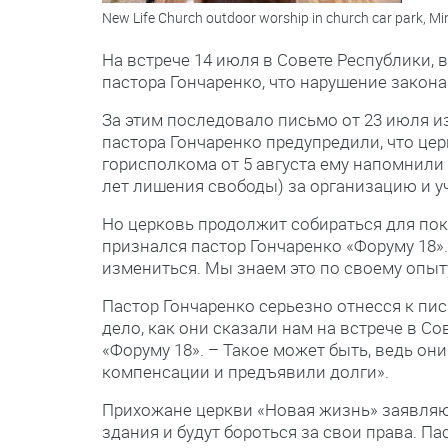
New Life Church outdoor worship in church car park, Mi
На встрече 14 июля в Совете Республики,
пастора Гончаренко, что нарушение закон
За этим последовало письмо от 23 июля 
пастора Гончаренко предупредили, что це
горисполкома от 5 августа ему напомнили
лет лишения свободы) за организацию и уч
Но церковь продолжит собираться для пок
признался пастор Гончаренко «Форуму 18»
измениться. Мы знаем это по своему опыт
Пастор Гончаренко серьезно отнесся к пи
дело, как они сказали нам на встрече в С
«Форуму 18». – Такое может быть, ведь он
компенсации и предъявили долги».
Прихожане церкви «Новая жизнь» заявляют
здания и будут бороться за свои права. П