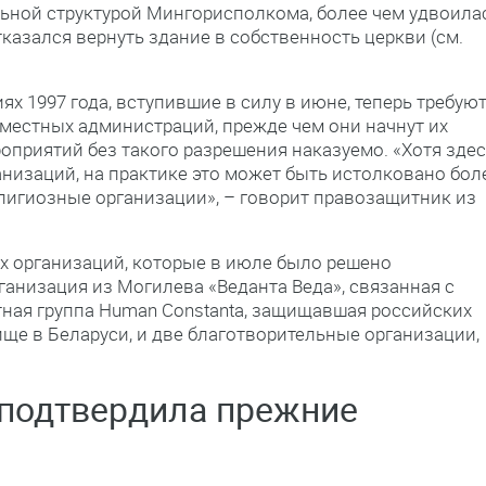
льной структурой Мингорисполкома, более чем удвоила
тказался вернуть здание в собственность церкви (см.
х 1997 года, вступившие в силу в июне, теперь требуют
 местных администраций, прежде чем они начнут их
приятий без такого разрешения наказуемо. «Хотя зде
низаций, на практике это может быть истолковано бол
елигиозные организации», – говорит правозащитник из
х организаций, которые в июле было решено
ганизация из Могилева «Веданта Веда», связанная с
ая группа Human Constanta, защищавшая российских
ще в Беларуси, и две благотворительные организации,
 подтвердила прежние