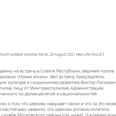
hurch outdoor worship, Minsk, 29 August 2021 New Life Church [
енко на встречу в Совете Республики, верхней палате
ерковью «Новая жизнь». Вел встречу председатель
ке, культуре и социальному развитию Виктор Лискович
тному лицу от Мингорисполкома, Администрации
ченного по делам религий и национальностей.
о о том, что церковь нарушает закон и что за это мож
 настойчиво заявили, что церковь должна оплатить
лужбе Московского района (см. ниже). О компенсаци