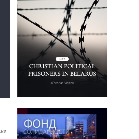
ске
 –