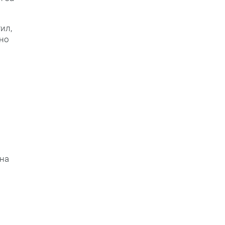
ил,
ьно
 на