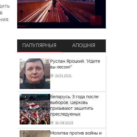
дить
ав
ания
ПАПУЛЯРНЫЯ
АПОШНІЯ
Руслан Яроцкий. “Идите
вы лесом!”
24.01.2021
Беларусь, 3 года после
выборов: Церковь
призывают защитить
преследуемых
30.08.2023
Молитва против войны и