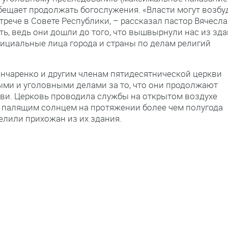
бещает продолжать богослужения. «Власти могут возбу
стрече в Совете Республики, – рассказал пастор Вячесл
ть, ведь они дошли до того, что вышвырнули нас из зд
ициальные лица города и страны по делам религий
ончаренко и другим членам пятидесятнической церкви
ми и уголовными делами за то, что они продолжают
кви. Церковь проводила службы на открытом воздухе
и палящим солнцем на протяжении более чем полугода
елили прихожан из их здания.