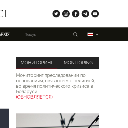
tw
ig
fb
tg
yt
СІ
Пошук
Беларуская
АРХІЎ
МОНИТОРИНГ
MONITORING
Мониторинг преследований по
основаниям, связанным с религией,
во время политического кризиса в
Беларуси
(ОБНОВЛЯЕТСЯ)