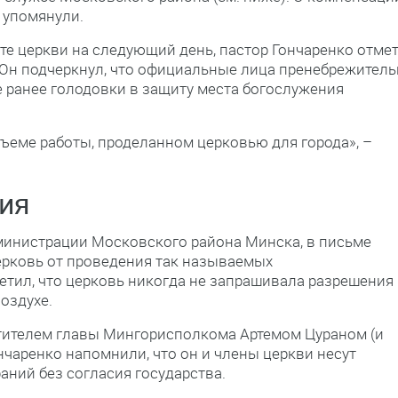
 упомянули.
йте церкви на следующий день, пастор Гончаренко отмет
 Он подчеркнул, что официальные лица пренебрежител
 ранее голодовки в защиту места богослужения
бъеме работы, проделанном церковью для города», –
ия
министрации Московского района Минска, в письме
церковь от проведения так называемых
тил, что церковь никогда не запрашивала разрешения
оздухе.
стителем главы Мингорисполкома Артемом Цураном (и
нчаренко напомнили, что он и члены церкви несут
аний без согласия государства.