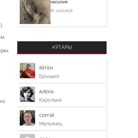
насилия
14.05.2023
).
ом
АЎТАРЫ
ырех
ЯЎГЕН
Брыцько
АЛЁНА
Каролька
нко
СЕРГІЙ
Мельянец