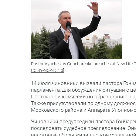
Pastor Vyacheslav Goncharenko preaches at New Life C
CC BY-NC-ND 4.0
]
14 июля чиновники вызвали пастора Гончар
парламента, для обсуждения ситуации с ц
Постоянной комиссии по образованию, нау
Также присутствовали по одному должнос
Московского района и Аппарата Уполномо
Чиновники предупредили пастора Гончаренк
последовать судебное преследование. Они
налоговые сборы жилищно-коммунальной с