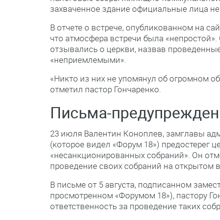
захваченное здание официальные лица не
В отчете о встрече, опубликованном на са
что атмосфера встречи была «непростой».
отзывались о церкви, назвав проведенные
«неприемлемыми».
«Никто из них не упомянул об огромном о
отметил пастор Гончаренко.
Письма-предупрежден
23 июля Валентин Коноплев, замглавы ад
(которое видел «Форум 18») предостерег 
«несанкционированных собраний». Он отме
проведение своих собраний на открытом в
В письме от 5 августа, подписанном заме
просмотренном «Форумом 18»), пастору Го
ответственность за проведение таких собр