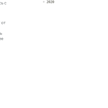
2020
сь с
 от
сь
ее