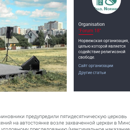
Organisation
"Forum 18"
Норвежская организация,
целью которой является
содействие религиозной
свободе.
Сайт организации
Другие статьи
х чиновники предупредили пятидесятническую церковь
ений на автостоянке возле захваченной церкви в Мин
 уголовному преследованию (максимальное наказание