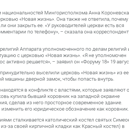
 и национальностей Мингорисполкома Анна Короневска
рковью «Новая жизнь». Она также не ответила, почему
и они закрыть ее. «У руководителей церкви есть вся
омментарии по телефону», – сказала она корреспондент
 религий Аппарата уполномоченного по делам религий 
туацию с церковью «Новая жизнь». «Я не уполномочен
с активно решается», – заявил он «Форуму 18» 19 авгус
 принудительно выселили церковь «Новая жизнь» из ее
й машины дверной замок, чтобы попасть внутрь.
 находятся в конфликте с властями, которые заявляют 
ерковь купила бывший коровник на западной окраине
ния, сделав из него просторное современное здание.
 изменить его юридическое обозначение как коровник.
ями сталкивается католический костел святых Симео
из-за своей кирпичной кладки как Красный костел) в