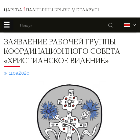
ЦАРКВА
І
ПАЛІТЫЧНЫ КРЫЗІС У БЕЛАРУСІ
☰
Пошук
Б
Заявление
ЗАЯВЛЕНИЕ РАБОЧЕЙ ГРУППЫ
рабочей
КООРДИНАЦИОННОГО СОВЕТА
группы
Координационного
«ХРИСТИАНСКОЕ ВИДЕНИЕ»
совета
«Христианское
11.09.2020
видение»