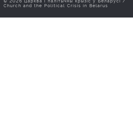
© 2026 Царква і палітычны крызіс у Беларусі /
Church and the Political Crisis in Belarus