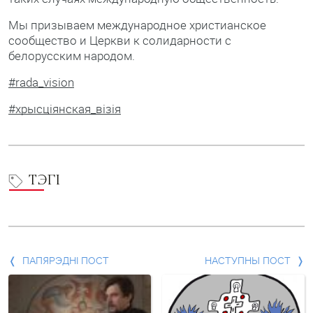
Мы призываем международное христианское
сообщество и Церкви к солидарности с
белорусским народом.
#rada_vision
#хрысціянская_візія
ТЭГІ
Папярэдні
ПАПЯРЭДНІ ПОСТ
НАСТУПНЫ ПОСТ
пост
і