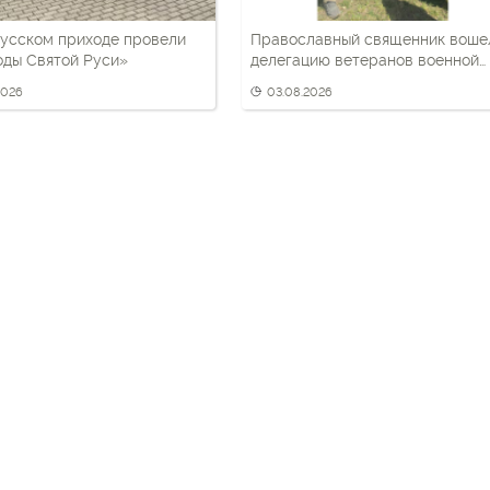
усском приходе провели
Православный священник воше
оды Святой Руси»
делегацию ветеранов военной
разведки
2026
03.08.2026