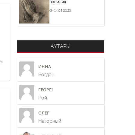
насилия
14.05.2023
АЎТАРЫ
ам
ИННА
Богдан
ГЕОРГІ
Рой
ОЛЕГ
Нагорный