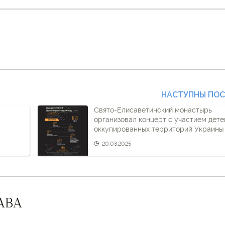
НАСТУПНЫ ПО
Свято-Елисаветинский монастырь
организовал концерт с участием дете
оккупированных территорий Украины
20.03.2025
АВА