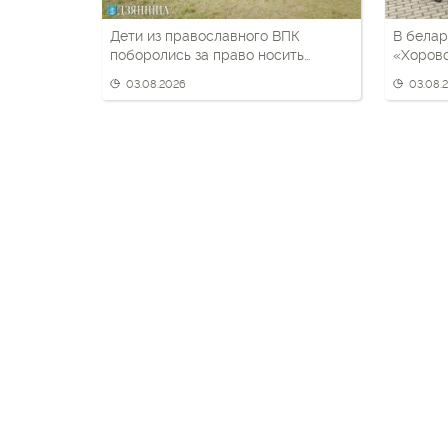
Дети из православного ВПК
В белар
поборолись за право носить
«Хоров
черный берет
03.08.2026
03.08.