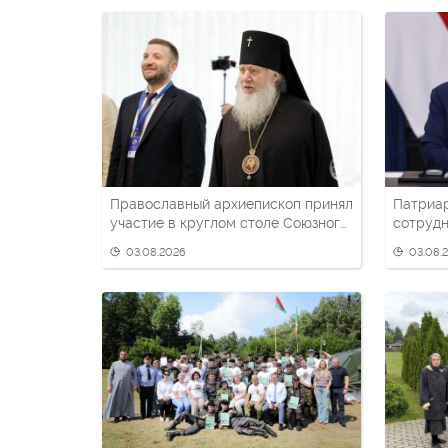
Православный архиепископ принял
Патриа
участие в круглом столе Союзного
сотрудн
государства
беларус
03.08.2026
03.08.
патриот