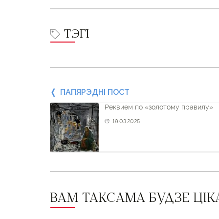
ТЭГІ
Папярэдні
ПАПЯРЭДНІ ПОСТ
Реквием по «золотому правилу»
пост
19.03.2025
і
наступны
пост
ВАМ ТАКСАМА БУДЗЕ ЦІК