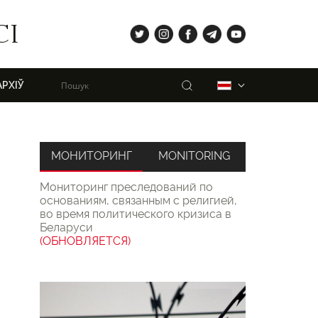
tw
ig
fb
tg
yt
СІ
Пошук
Беларуская
АРХІЎ
МОНИТОРИНГ
MONITORING
Мониторинг преследований по
основаниям, связанным с религией,
во время политического кризиса в
Беларуси
(ОБНОВЛЯЕТСЯ)