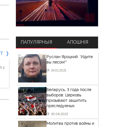
ПАПУЛЯРНЫЯ
АПОШНІЯ
СТ
Руслан Яроцкий. “Идите
вы лесом!”
й с
24.01.2021
Беларусь, 3 года после
выборов: Церковь
призывают защитить
преследуемых
30.08.2023
Молитва против войны и