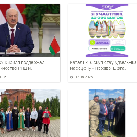
рх Кирилл поддержал
Каталіцкі біскуп стаў удзельнік
ичество РПЦ и
марафону «Прэзідэнцкага
ских властей в
спартыўнага клуба»
2026
03.08.2026
ическом воспитании детей