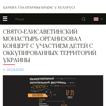
ЦАРКВА
І
ПАЛІТЫЧНЫ КРЫЗІС У БЕЛАРУСІ
☰
Пошук
Б
Свято-
СВЯТО-ЕЛИСАВЕТИНСКИЙ
Елисаветинский
МОНАСТЫРЬ ОРГАНИЗОВАЛ
монастырь
организовал
КОНЦЕРТ С УЧАСТИЕМ ДЕТЕЙ С
концерт
ОККУПИРОВАННЫХ ТЕРРИТОРИЙ
с
участием
УКРАИНЫ
детей
с
20.03.2025
оккупированных
территорий
Украины