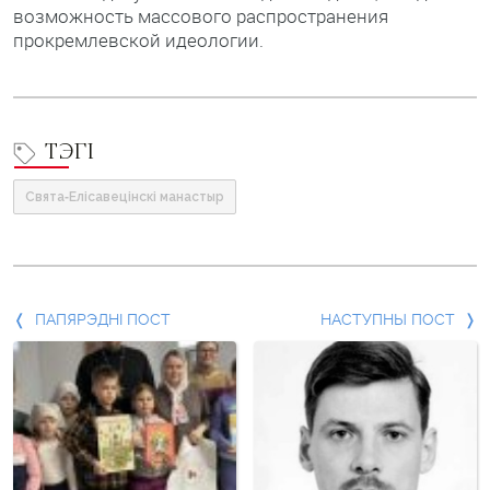
возможность массового распространения
прокремлевской идеологии.
ТЭГІ
Свята-Елісавецінскі манастыр
Папярэдні
ПАПЯРЭДНІ ПОСТ
НАСТУПНЫ ПОСТ
пост
і
наступны
пост