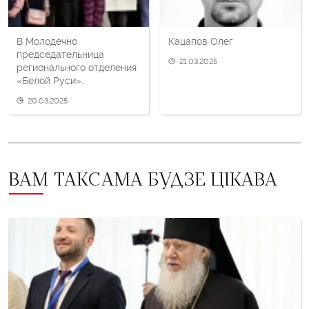
В Молодечно
Кацапов Олег
председательница
21.03.2025
регионального отделения
«Белой Руси»
пообщалась с
20.03.2025
воспитанниками
воскресной школы
ВАМ ТАКСАМА БУДЗЕ ЦІКАВА