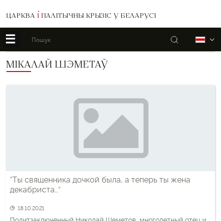
ЦАРКВА
І
ПАЛІТЫЧНЫ КРЫЗІС У БЕЛАРУСІ
☰
Пошук
Б
МІКАЛАЙ ШЭМЕТАЎ
“Ты священника дочкой была, а теперь ты жена
декабриста…”
18.10.2021
Политзаключенный Николай Шеметов, многодетный отец и