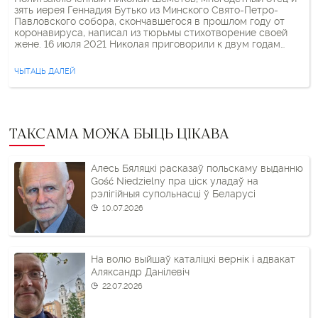
зять иерея Геннадия Бутько из Минского Свято-Петро-
Павловского собора, скончавшегося в прошлом году от
коронавируса, написал из тюрьмы стихотворение своей
жене. 16 июля 2021 Николая приговорили к двум годам
лишения свободы за администрирование телеграм-чата
«Пушкари».Свободный театр и “Честные люди” озвучили
ЧЫТАЦЬ ДАЛЕЙ
это стихотворение. Смотрите запись и напишите Николаю:
СИЗО-6. 225413, г. […]
ТАКСАМА МОЖА БЫЦЬ ЦІКАВА
Алесь Бяляцкі расказаў польскаму выданню
Gość Niedzielny пра ціск уладаў на
рэлігійныя супольнасці ў Беларусі
10.07.2026
На волю выйшаў каталіцкі вернік і адвакат
Аляксандр Данілевіч
22.07.2026