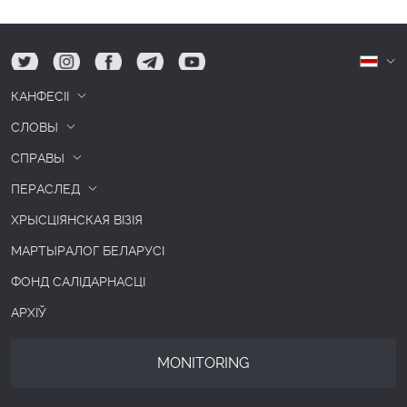
tw
ig
fb
tg
yt
Б
КАНФЕСІІ
СЛОВЫ
СПРАВЫ
ПЕРАСЛЕД
ХРЫСЦІЯНСКАЯ ВІЗІЯ
МАРТЫРАЛОГ БЕЛАРУСІ
ФОНД САЛІДАРНАСЦІ
АРХІЎ
MONITORING