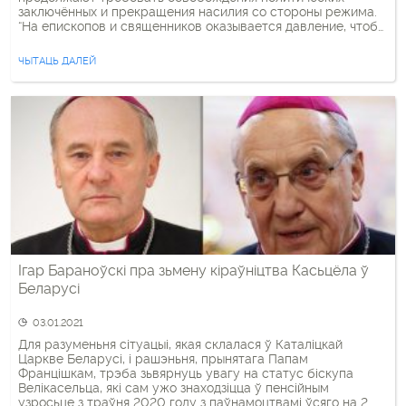
заключённых и прекращения насилия со стороны режима.
“На епископов и священников оказывается давление, чтобы
они не высказывались по поводу прав человека, и многие
полагают, что это связано с рекомендациями Ватикана”,
ЧЫТАЦЬ ДАЛЕЙ
говорит 11 апреля Катерина Лавриненко, католическая […]
Ігар Бараноўскі пра зьмену кіраўніцтва Касьцёла ў
Беларусі
03.01.2021
Для разуменьня сітуацыі, якая склалася ў Каталіцкай
Царкве Беларусі, і рашэньня, прынятага Папам
Францішкам, трэба зьвярнуць увагу на статус біскупа
Велікасельца, які сам ужо знаходзіцца ў пенсійным
узросьце з траўня 2020 году з паўнамоцтвамі ўсяго на 2