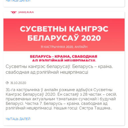
ЧЫТАЦЬ ДАЛЕЙ
кратамі, […]
Сусветны кангрэс беларусаў. Беларусь – краіна,
свабодная ад рэлігійнай нецярпімасці
31.10.2020
31-га кастрычнiкa ў анлайн рэжыме адбыўся Сусветны
Кангрэс Беларусаў 2020. Ён састаяў з 28 частак – сесiй,
прысвечаных актуальным тэматыкам сучаснай i будучай
Беларусi. Частка 7. Беларусь – краіна, свабодная ад
рэлігійнай нецярпімасці. Нашыя госці: Cястра Таццяна
Гмыза – рыма-каталіцкая манахіня, сястра эўхарыстыка SJE
(Вільня) Архібіскуп Святаслаў (Логін) – прадстаяцель
ЧЫТАЦЬ ДАЛЕЙ
Беларускай аўтакефальнай праваслаўнай Царквы,
архіепіскап […]