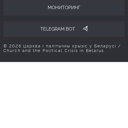
МОНИТОРИНГ
TELEGRAM BOT
© 2026 Царква і палітычны крызіс у Беларусі /
Church and the Political Crisis in Belarus