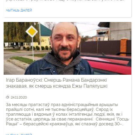
гады. Гэта статус ня проста адміністратара дыяцэзіі, а
менавіта Апостальскага адміністратара sede vacante,
ЧЫТАЦЬ ДАЛЕЙ
своеасаблівы і надзвычайны статус часовага […]
Ігар Бараноўскі: Смерць Рамана Бандарэнкі
знакавая, як смерць ксяндза Ежы Папялушкі
24.11.2020
За месяцы пратэстаў праз адміністрацыйныя арышыты
прайшлі сотні, калі не тысячы берасцейцаў. Сярод іх
трапляюцца і вядомыя ў колах інтэлігенцыі людзі, якія, як і
ўсе астатнія, церпяць за свае перакананні. Сённяшні “Госць
Рацыі” – берасцейскі краязнаўца, які спазнаў досвед 30-
суткавага арышту за ўдзел у масавых мерапрыемствах
Ігар Бараноўскі, які распавядае пра досвед, атрыманы за