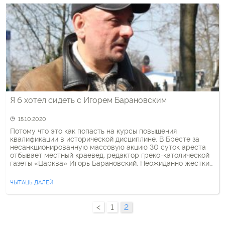
Я б хотел сидеть с Игорем Барановским
15.10.2020
Потому что это как попасть на курсы повышения
квалификации в исторической дисциплине. В Бресте за
несанкционированную массовую акцию 30 суток ареста
отбывает местный краевед, редактор греко-католической
газеты «Царква» Игорь Барановский. Неожиданно жесткие
решения суда (его судили дважды, по 15 суток), удивили
многих, кто знает этого интеллигента. Все дело в том, что
ЧЫТАЦЬ ДАЛЕЙ
Игорь Барановский – не из […]
<
1
2