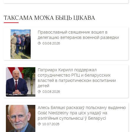
ТАКСАМА МОЖА БЫЦЬ ЦІКАВА
Православный священник вошел в
делегацию ветеранов военной разведки
03.08.2026
Патриарх Кирилл поддержал
сотрудничество РПЦ и беларусских
властей в патриотическом воспитании
детей
03.08.2026
Алесь Бяляцкі расказаў польскаму выданню
Gość Niedzielny пра ціск уладаў на
рэлігійныя супольнасці ў Беларусі
10.07.2026