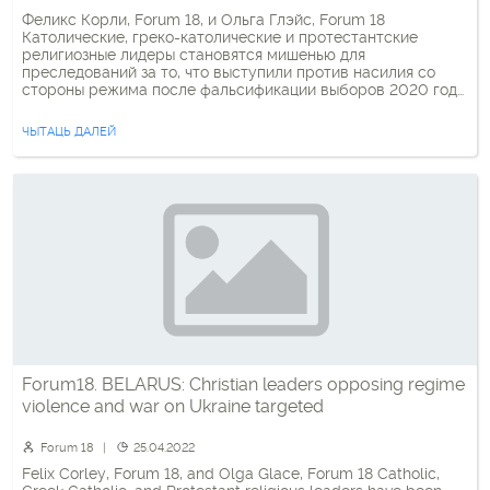
Феликс Корли, Forum 18, и Ольга Глэйс, Forum 18
Католические, греко-католические и протестантские
религиозные лидеры становятся мишенью для
преследований за то, что выступили против насилия со
стороны режима после фальсификации выборов 2020 года
или против роли Беларуси в войне России с Украиной. В
конце марта 2022 года в домах нескольких католических
ЧЫТАЦЬ ДАЛЕЙ
священников прошли обыски. Один […]
Forum18. BELARUS: Christian leaders opposing regime
violence and war on Ukraine targeted
Forum 18
25.04.2022
Felix Corley, Forum 18, and Olga Glace, Forum 18 Catholic,