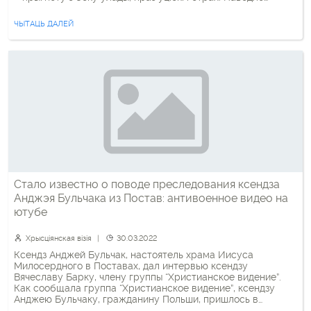
меркавання ксяндза, гэта адчуваецца нават візуальна, бо ў
беларусаў часта галава нібыта прыціснута да зямлі, а на […]
ЧЫТАЦЬ ДАЛЕЙ
Стало известно о поводе преследования ксендза
Анджэя Бульчака из Постав: антивоенное видео на
ютубе
Хрысціянская візія
30.03.2022
Ксендз Анджей Бульчак, настоятель храма Иисуса
Милосердного в Поставах, дал интервью ксендзу
Вячеславу Барку, члену группы “Христианское видение”.
Как сообщала группа “Христианское видение”, ксендзу
Анджею Бульчаку, гражданину Польши, пришлось в
спешном порядке выехать из Беларуси, однако причины