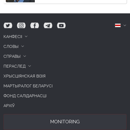
tw
ig
fb
tg
yt
Б
КАНФЕСІІ
СЛОВЫ
СПРАВЫ
ПЕРАСЛЕД
ХРЫСЦІЯНСКАЯ ВІЗІЯ
МАРТЫРАЛОГ БЕЛАРУСІ
ФОНД САЛІДАРНАСЦІ
АРХІЎ
MONITORING