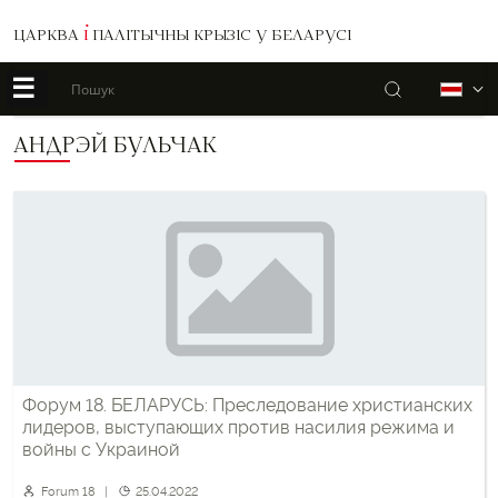
ЦАРКВА
І
ПАЛІТЫЧНЫ КРЫЗІС У БЕЛАРУСІ
☰
Пошук
Б
АНДРЭЙ БУЛЬЧАК
Форум 18. БЕЛАРУСЬ: Преследование христианских
лидеров, выступающих против насилия режима и
войны с Украиной
Forum 18
25.04.2022