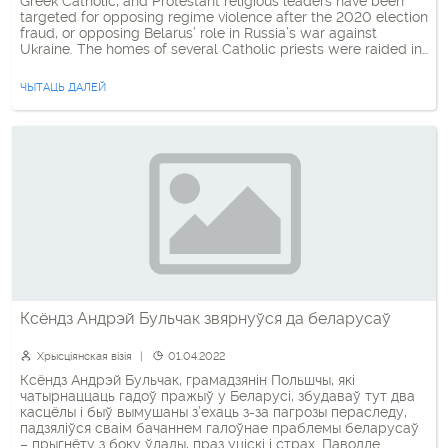
Greek Catholic, and Protestant religious leaders have been
targeted for opposing regime violence after the 2020 election
fraud, or opposing Belarus’ role in Russia’s war against
Ukraine. The homes of several Catholic priests were raided in
late March 2022. One was given a 10-day jail term, while […]
ЧЫТАЦЬ ДАЛЕЙ
Ксёндз Андрэй Бульчак звярнуўся да беларусаў
Хрысціянская візія
01.04.2022
Ксёндз Андрэй Бульчак, грамадзянін Польшчы, які
чатырнаццаць гадоў пражыў у Беларусі, збудаваў тут два
касцёлы і быў вымушаны з’ехаць з-за пагрозы пераследу,
падзяліўся сваім бачаннем галоўнае праблемы беларусаў
– прыгнёту з боку ўлады, праз уціскі і страх. Паводле