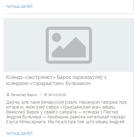
такого шага оставались неизвестными. Ксендз объяснил,
ЧЫТАЦЬ ДАЛЕЙ
что поводом к его преследованию стало размещенный на
ютуб 7 марта видеоролик […]
Ксёндз-«экстрэміст» Барок паразмаўляў з
ксяндзом-«тэрарыстам» Бульчаком
Вячаслаў Барок
30.03.2022
Дзіўна, але такія беларускія рэаліі. Насамрэч гаворка пра
інтэрв’ю, якое ўзяў сябра «Хрысціянскай візіі» айцец
Вячаслаў Барок у свайго сабрата — ксяндза з Пастаў
Андрэя Бульчака — пробашча рымска-каталіцкай парафіі
Езуса Міласэрнага. Мы пісалі пра тое, што айцец Андрэй
некалькі дзён таму у спешным парадку пакінуў тэрыторыю
Беларусі. Чаму? Суразмоўца паведамляе, што зачэпкай для
ЧЫТАЦЬ ДАЛЕЙ
яго […]