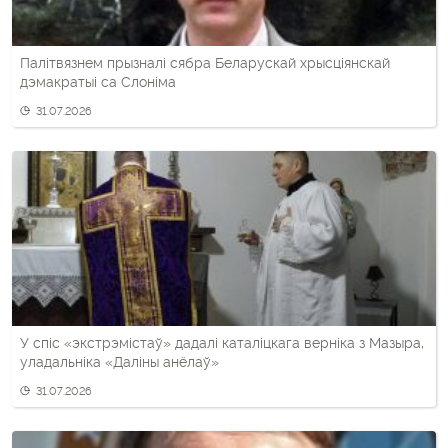
Палітвязнем прызналі сябра Беларускай хрысціянскай
дэмакратыі са Слоніма
31.07.2026
У спіс «экстрэмістаў» дадалі каталіцкага верніка з Мазыра,
уладальніка «Даліны анёлаў»
31.07.2026