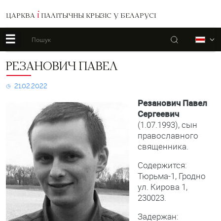
ЦАРКВА
І
ПАЛІТЫЧНЫ КРЫЗІС У БЕЛАРУСІ
☰
Пошук
Б
Резанович
РЕЗАНОВИЧ ПАВЕЛ
Павел
21.02.2022
Резанович Павел
Сергеевич
(1.07.1993), сын
православного
священника.
Содержится:
Тюрьма-1, Гродно
ул. Кирова 1,
230023.
Задержан: