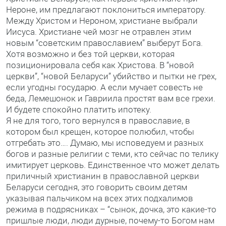
Нероне, им предлагают поклониться императору.
Между Христом и Нероном, христиане выбрали
Иисуса. Христиане чей мозг не отравлен этим
новым “советским православием” выберут Бога.
Хотя возможно и без той церкви, которая
позиционировала себя как Христова. В “новой
церкви”, “новой Беларуси” убийство и пытки не грех,
если угодны государю. А если мучает совесть не
беда, Лемешонок и Гавриила простят вам все грехи.
И будете спокойно платить ипотеку.
Я не для того, того вернулся в православие, в
котором был крещен, которое полюбил, чтобы
отгребать это…. Думаю, мы исповедуем и разных
богов и разные религии с теми, кто сейчас по телику
имитирует церковь. Единственное что может делать
приличный христианин в православной церкви
Беларуси сегодня, это говорить своим детям
указывая пальчиком на всех этих подхалимов
режима в подрясниках – “сынок, дочка, это какие-то
пришлые люди, люди дурные, почему-то Богом нам