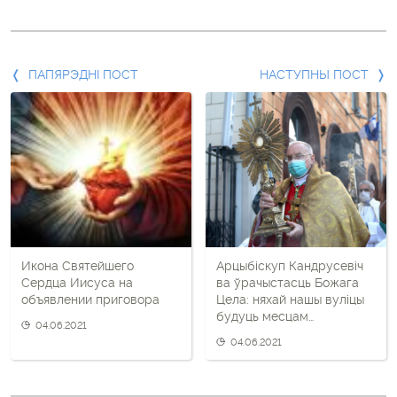
Папярэдні
ПАПЯРЭДНІ ПОСТ
НАСТУПНЫ ПОСТ
пост
і
наступны
пост
Икона Святейшего
Арцыбіскуп Кандрусевіч
Сердца Иисуса на
ва ўрачыстасць Божага
объявлении приговора
Цела: няхай нашы вуліцы
будуць месцам
04.06.2021
прысутнасці Езуса, а не
04.06.2021
супрацьстаяння