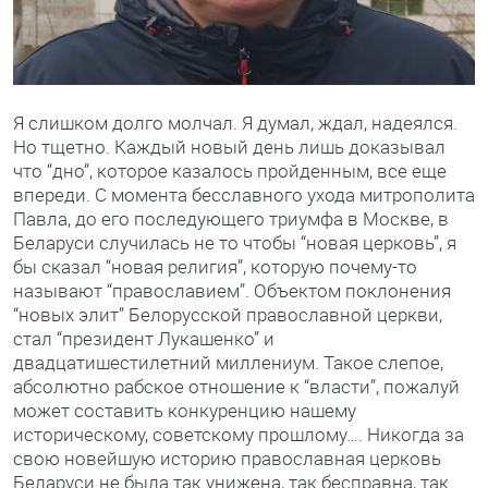
Я слишком долго молчал. Я думал, ждал, надеялся.
Но тщетно. Каждый новый день лишь доказывал
что “дно”, которое казалось пройденным, все еще
впереди. С момента бесславного ухода митрополита
Павла, до его последующего триумфа в Москве, в
Беларуси случилась не то чтобы “новая церковь”, я
бы сказал “новая религия”, которую почему-то
называют “православием”. Объектом поклонения
“новых элит” Белорусской православной церкви,
стал “президент Лукашенко” и
двадцатишестилетний миллениум. Такое слепое,
абсолютно рабское отношение к “власти”, пожалуй
может составить конкуренцию нашему
историческому, советскому прошлому…. Никогда за
свою новейшую историю православная церковь
Беларуси не была так унижена, так бесправна, так