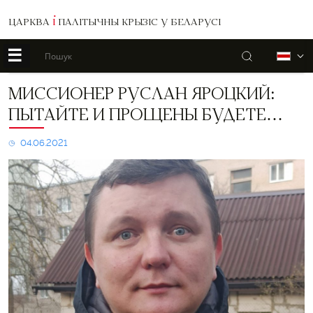
ЦАРКВА
І
ПАЛІТЫЧНЫ КРЫЗІС У БЕЛАРУСІ
☰
Пошук
Б
Миссионер
МИССИОНЕР РУСЛАН ЯРОЦКИЙ:
Руслан
ПЫТАЙТЕ И ПРОЩЕНЫ БУДЕТЕ…
Яроцкий:
Пытайте
и
04.06.2021
прощены
будете…