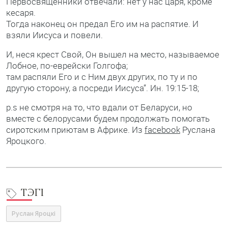
Первосвященники отвечали: нет у нас царя, кроме
кесаря.
Тогда наконец он предал Его им на распятие. И
взяли Иисуса и повели.
И, неся крест Свой, Он вышел на место, называемое
Лобное, по-еврейски Голгофа;
там распяли Его и с Ним двух других, по ту и по
другую сторону, а посреди Иисуса”. Ин. 19:15-18;
р.s не смотря на то, что вдали от Беларуси, но
вместе с белорусами будем продолжать помогать
сиротским приютам в Африке. Из
facebook
Руслана
Яроцкого.
ТЭГІ
Руслан Яроцкі