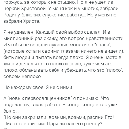
горжусь, за которых не стыдно. Но я не ушел из
церкви Христовой. У меня как и у многих, забрали
Родину, близких, служение, работу…. Но у меня не
забрали Христа.
Я не удивлен. Каждый свой выбор сделал. И в
миллионный раз скажу, это вопрос нравственности.
И чтобы не вещали лукавые монахи со “спаса”,
(которые кстати своими глазами ничего не видели),
бить людей и пытать всегда плохо. Я очень часто в
жизни делал что-то плохо и знаю, хуже чем это
плохо, обманывать себя и убеждать, что это “плохо”,
совсем неплохо.
Но каждому свое. Я не с ними.
А “новых первосвященников” я понимаю. Что
поделаешь, такая работа. В конце концов так уже
было…
“Но они закричали: возьми, возьми, распни Его!
Пилат говорит им: Царя ли вашего распну?