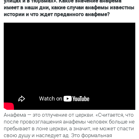
улицах и в тюрьмах». Какое значение анафема
имеет в наши дни, какие случаи анафемы известны
истории и что ждет преданного анафеме?
Анафема — это отлучение от церкви. «Считается, что
после провозглашения анафемы человек больше не
пребывает в лоне церкви, а значит, не может спасти
свою душу и наследует ад. Это формальная