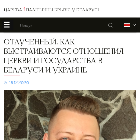
ЦАРКВА
І
ПАЛІТЫЧНЫ КРЫЗІС У БЕЛАРУСІ
☰
Пошук
Б
Отлученный.
ОТЛУЧЕННЫЙ. КАК
Как
ВЫСТРАИВАЮТСЯ ОТНОШЕНИЯ
выстраиваются
отношения
ЦЕРКВИ И ГОСУДАРСТВА В
церкви
БЕЛАРУСИ И УКРАИНЕ
и
государства
в
18.12.2020
Беларуси
и
Украине