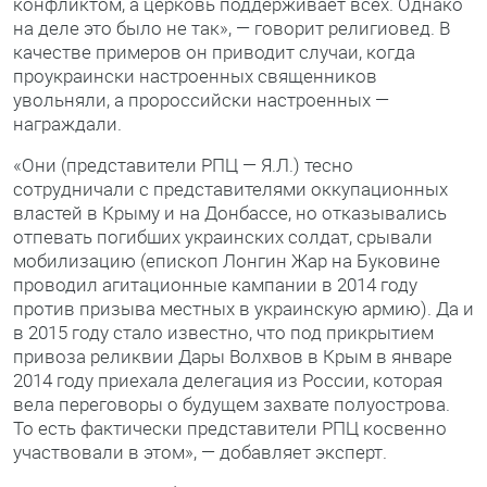
конфликтом, а церковь поддерживает всех. Однако
на деле это было не так», — говорит религиовед. В
качестве примеров он приводит случаи, когда
проукраински настроенных священников
увольняли, а пророссийски настроенных —
награждали.
«Они (представители РПЦ — Я.Л.) тесно
сотрудничали с представителями оккупационных
властей в Крыму и на Донбассе, но отказывались
отпевать погибших украинских солдат, срывали
мобилизацию (епископ Лонгин Жар на Буковине
проводил агитационные кампании в 2014 году
против призыва местных в украинскую армию). Да и
в 2015 году стало известно, что под прикрытием
привоза реликвии Дары Волхвов в Крым в январе
2014 году приехала делегация из России, которая
вела переговоры о будущем захвате полуострова.
То есть фактически представители РПЦ косвенно
участвовали в этом», — добавляет эксперт.