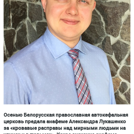
Осенью Белорусская православная автокефальная
церковь предала анафеме Александра Лукашенко
за «кровавые расправы над мирными людьми на