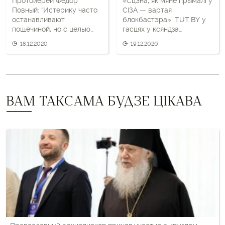
Протоиерей Фёдор
«Сцэна, як мяне прымалі ў
Повный: “Истерику часто
СІЗА — вартая
останавливают
блокбастэра». TUT.BY у
пощёчиной, но с целью
гасцях у ксяндза
помочь, а не в гневе”
Вячаслава (Барка)
18.12.2020
19.12.2020
ВАМ ТАКСАМА БУДЗЕ ЦІКАВА