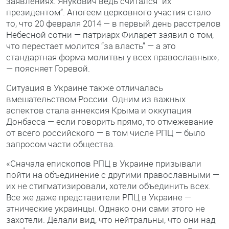
заявлениях. Янукович ведь считался “их
президентом”. Апогеем церковного участия стало
то, что 20 февраля 2014 — в первый день расстрелов
Небесной сотни — патриарх Филарет заявил о том,
что перестает молится “за власть” — а это
стандартная форма молитвы у всех православных»,
— поясняет Горевой.
Ситуация в Украине также отличалась
вмешательством России. Одним из важных
аспектов стала аннексия Крыма и оккупация
Донбасса — если говорить прямо, то отмежевание
от всего российского — в том числе РПЦ — было
запросом части общества.
«Сначала епископов РПЦ в Украине призывали
пойти на объединение с другими православными —
их не стигматизировали, хотели объединить всех.
Все же даже представители РПЦ в Украине —
этнические украинцы. Однако они сами этого не
захотели. Делали вид, что нейтральны, что они над