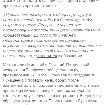
страны» остановить насилие, а с другой стороны —
прекратить противостояние.
«
Призываем всех простить обиды друг другу и
сплотиться любовью к Богу и ближнему, чтобы
сохранить родную Беларусь и передать ее
последующим поколениям мирной, независимой и
процветающей. Другого пути у нас нет.
Провокаторов и подстрекателей призываем
одуматься и прекратить провокации, направленные
на дестабилизацию нашей страны и разделение
нашего народа
», —
говорится
в обращении.
Митрополит Минский и Слуцкий, Патриарший
экзарх всея Беларуси вообще сделал ряд
противоречивых шагов — сначала он поздравил
Лукашенко с победой на выборах, после —
извинился за это поздравление, заявив, что после
просмотра видео о задержании протестующих
«возмутился, ужаснулся и расстроился». В одном из
обращений митрополит Павел призвал Лукашенко