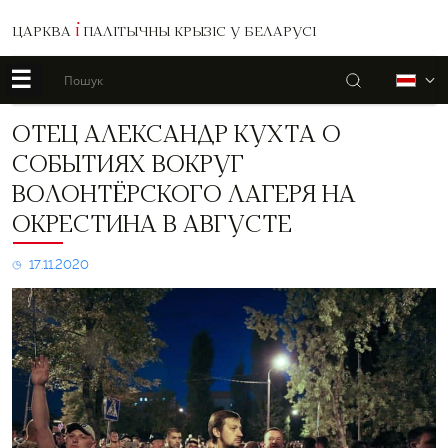
ЦАРКВА
І
ПАЛІТЫЧНЫ КРЫЗІС У БЕЛАРУСІ
☰
Пошук
Б
Отец
ОТЕЦ АЛЕКСАНДР КУХТА О
Александр
СОБЫТИЯХ ВОКРУГ
Кухта
о
ВОЛОНТЁРСКОГО ЛАГЕРЯ НА
событиях
ОКРЕСТИНА В АВГУСТЕ
вокруг
волонтёрского
лагеря
17.11.2020
на
Окрестина
в
августе