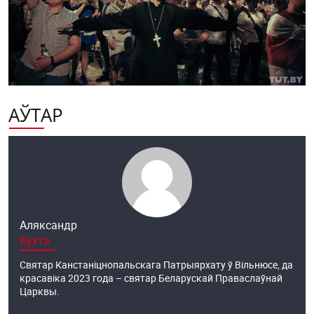
АЎТАР
Аляксандр
Кухта
Святар Канстаніцнопальскага Патрыярхату ў Вільнюсе, да
красавіка 2023 года – святар Беларускай Праваслаўнай
Царквы.