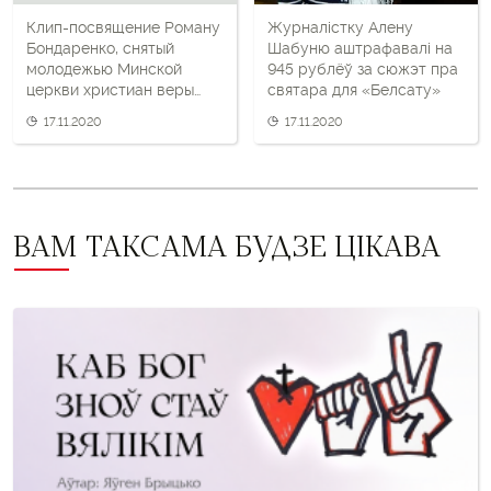
Клип-посвящение Роману
Журналістку Алену
Бондаренко, снятый
Шабуню аштрафавалі на
молодежью Минской
945 рублёў за сюжэт пра
церкви христиан веры
святара для «Белсату»
евангельской
17.11.2020
17.11.2020
«Благодать»
ВАМ ТАКСАМА БУДЗЕ ЦІКАВА