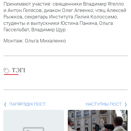
Принимают участие: священники Владимир Ягелло
и Антон Гелясов, диакон Олег Агеенко, чтец Алексей
Рыжков, секретарь Института Лилия Колоссимо,
студенты и выпускники Юстина Панина, Ольга
Гассельбат, Владимир Щур.
Монтаж: Ольга Михаленко
ТЭГІ
Папярэдні
ПАПЯРЭДНІ ПОСТ
НАСТУПНЫ ПОСТ
пост
і