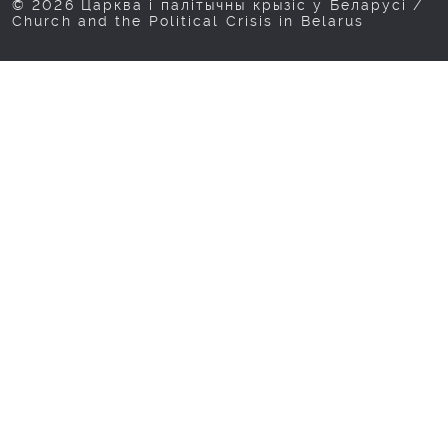
© 2026 Царква і палітычны крызіс у Беларусі /
Church and the Political Crisis in Belarus