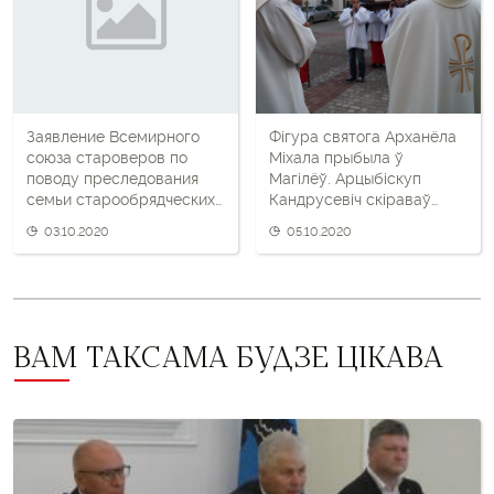
наступны
пост
Заявление Всемирного
Фігура святога Арханёла
союза староверов по
Міхала прыбыла ў
поводу преследования
Магілёў. Арцыбіскуп
семьи старообрядческих
Кандрусевіч скіраваў
верующих Снежковых
слова да вернікаў
03.10.2020
05.10.2020
Магілёўшчыны
ВАМ ТАКСАМА БУДЗЕ ЦІКАВА