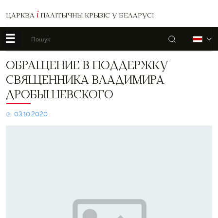
ЦАРКВА
І
ПАЛІТЫЧНЫ КРЫЗІС У БЕЛАРУСІ
☰
Пошук
Б
Обращение
ОБРАЩЕНИЕ В ПОДДЕРЖКУ
в
СВЯЩЕННИКА ВЛАДИМИРА
поддержку
священника
ДРОБЫШЕВСКОГО
Владимира
Дробышевского
03.10.2020