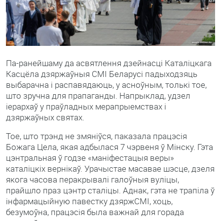
Па-ранейшаму да асвятлення дзейнасці Каталіцкага
Касцёла дзяржаўныя СМІ Беларусі падыходзяць
выбарачна і распавядаюць, у асноўным, толькі тое,
што зручна для прапаганды. Напрыклад, удзел
іерархаў у праўладных мерапрыемствах і
дзяржаўных святах.
Тое, што трэнд не змяніўся, паказала працэсія
Божага Цела, якая адбылася 7 чэрвеня ў Мінску. Гэта
цэнтральная ў годзе «маніфестацыя веры»
каталіцкіх вернікаў. Урачыстае масавае шэсце, дзеля
якога часова перакрывалі галоўныя вуліцы,
прайшло праз цэнтр сталіцы. Аднак, гэта не трапіла ў
інфармацыйную павестку дзяржСМІ, хоць,
безумоўна, працэсія была важнай для горада