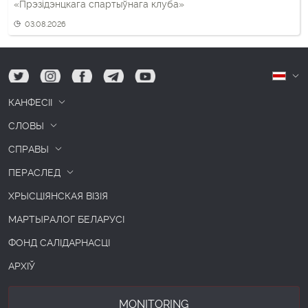
«Прэзідэнцкага спартыўнага клуба»
03.08.2026
tw
ig
fb
tg
yt
Б
КАНФЕСІІ
СЛОВЫ
СПРАВЫ
ПЕРАСЛЕД
ХРЫСЦІЯНСКАЯ ВІЗІЯ
МАРТЫРАЛОГ БЕЛАРУСІ
ФОНД САЛІДАРНАСЦІ
АРХІЎ
MONITORING