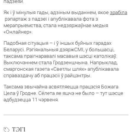
падзеяй.
Як і ў мінулыя гады, адзіным выданнем, якое
зрабіла
рэпартаж з падзеі і апублікавала фота з
мерапрыемства, стала недзяржаўнае медыя
«Онлайнер».
Падобная сітуацыя – і ў іншых буйных гарадах
Беларусі. Рэгіянальныя дзяржСМІ, у большасці,
таксама праігнаравалі масавыя шэсці католікаў.
Выключэннем стала Гродзеншчына. Напрыклад,
смаргонская газета «Светлы шлях» апублікавала
справаздачу аб працэсіі ў райцэнтры.
Таксама звычайна асвятляецца працэсія Божага
Цела ў Гродне. Сёлета яе яшчэ не было – тут шэсце
адбудзецца 11 чэрвеня.
ТЭГІ