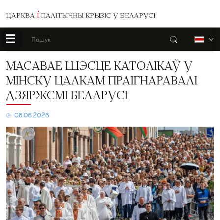
ЦАРКВА
І
ПАЛІТЫЧНЫ КРЫЗІС У БЕЛАРУСІ
☰
Пошук
Б
Масавае
МАСАВАЕ ШЭСЦЕ КАТОЛІКАЎ У
шэсце
МІНСКУ ЦАЛКАМ ПРАІГНАРАВАЛІ
католікаў
у
ДЗЯРЖСМІ БЕЛАРУСІ
Мінску
цалкам
08.06.2026
праігнаравалі
дзяржСМІ
Беларусі