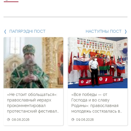
Папярэдні
ПАПЯРЭДНІ ПОСТ
НАСТУПНЫ ПОСТ
пост
і
наступны
пост
«Не стоит обольщаться»:
«Все победы — от
православный иерарх
Господа и во славу
прокомментировал
Родины»: православная
протестанский фестиваль
молодежь состязалась в
в Минске
универсальном бое в
08.06.2026
09.06.2026
России