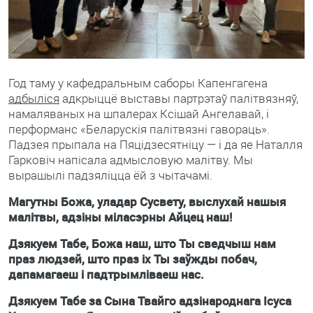
Год таму у кафедральным саборы Капенгагена
адбыліся
адкрыццё выставы партрэтаў палітвязняў,
намаляваных на шпалерах Ксішай Ангелавай, і
перформанс «Беларускія палітвязні гавораць».
Падзея прыпала на Пяцідзесятніцу — і да яе Наталля
Гарковіч напісала адмысловую малітву. Мы
вырашылі падзяліцца ёй з чытачамі.
Магутны Божа, уладар Сусвету, выслухай нашыя
малітвы, адзіны міласэрны Айцец наш!
Дзякуем Табе, Божа наш, што Ты сведчыш нам
праз людзей, што праз іх Ты заўжды побач,
дапамагаеш і падтрымліваеш нас.
Дзякуем Табе за Сына Твайго адзінароднага Ісуса