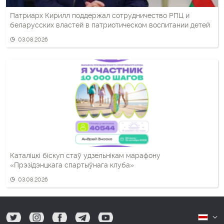
Патриарх Кирилл поддержал сотрудничество РПЦ и
беларусских властей в патриотическом воспитании детей
03.08.2026
Каталіцкі біскуп стаў удзельнікам марафону
«Прэзідэнцкага спартыўнага клуба»
03.08.2026
tw
ig
fb
tg
yt
Б