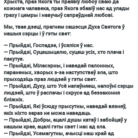
Хрыста, праз Якога ты праявіў любоў сваю да
кожнага чалавека, праз Якога збавіў нас ад улады
граху і цемры і навучыў сапраўднай любові.
Мы, твае дзеці, прагнем сашэсця Духа Святога ў
нашыя сэрцы і ў гэты свет:
— Прыйдзі, Госпадзе, і ўсяліся ў нас.
— Прыйдзі, Суцешыцелю, суцеш усіх, хто плача і
пакутуе.
— Прыйдзі, Міласэрны, і наведай палонных,
параненых, хворых з-за наступстваў зла, што
прыходзіць праз людзей у гэты свет.
— Прыйдзі, Духу, што Усё напаўняеш, напоўні сэрцы
людзей, што ў распачы і скрусе ад беззаконня
бліжніх.
— Прыйдзі, Які ўсюду прысутны, наведай вязняў,
якіх ніхто зараз не можа наведаць.
— Прыйдзі, Добры, ацалі душы катаў і забойцаў у
нашым крае, ацалі гэты свет і нас ад зла.
— Прыйдзі, Усемагутны, ачысці наш край ад