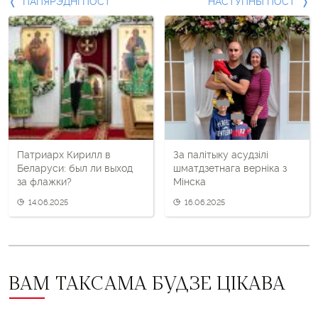
Папярэдні
ПАПЯРЭДНІ ПОСТ
НАСТУПНЫ ПОСТ
пост
і
наступны
пост
Патриарх Кирилл в
За палітыку асудзілі
Беларуси: был ли выход
шматдзетнага верніка з
за флажки?
Мінска
14.06.2025
16.06.2025
ВАМ ТАКСАМА БУДЗЕ ЦІКАВА