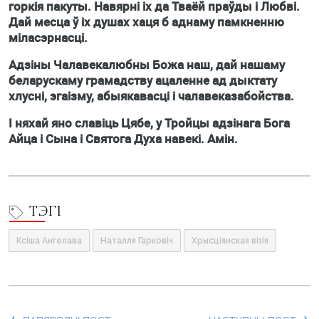
горкія пакуты. Навярні іх да Тваёй праўды і Любві.
Дай месца ў іх душах хаця б аднаму памкненню
міласэрнасці.
Адзіны Чалавекалюбны Божа наш, дай нашаму
беларускаму грамадству ацаленне ад дыктату
хлусні, эгаізму, абыякавасці і чалавеказабойства.
І няхай яно славіць Цябе, у Тройцы адзінага Бога
Айца і Сына і Святога Духа навекі. Амін.
ТЭГІ
Ксіша Ангелава
Наталля Гарковіч
Хрысціянская візія