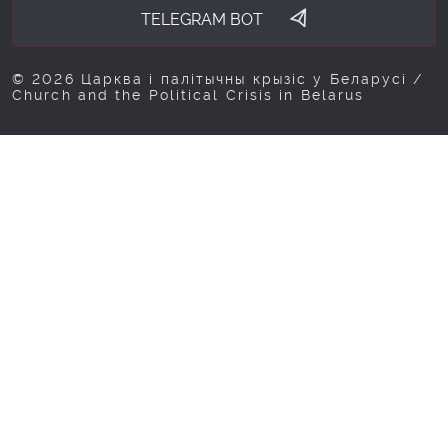
TELEGRAM BOT
© 2026 Царква і палітычны крызіс у Беларусі /
Church and the Political Crisis in Belarus