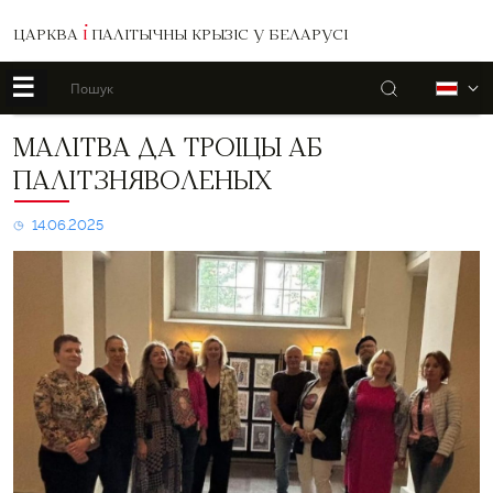
ЦАРКВА
І
ПАЛІТЫЧНЫ КРЫЗІС У БЕЛАРУСІ
☰
Пошук
Б
Малітва
МАЛІТВА ДА ТРОІЦЫ АБ
да
ПАЛІТЗНЯВОЛЕНЫХ
Троіцы
аб
палітзняволеных
14.06.2025