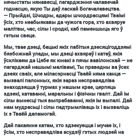
нячыстаты нянавесці, пагарджэння чалавечай
годнасцю, якую Ты даў ласкай Богачалавецтва.
— Прыйдзі, Шчодры, адары шчордрасцямі Тваімі
ўсіх, хто неабыякавы да чужога гора, хто ахвяруе
малітвы, час, сілы і сродкі, каб паменшыць яго ў
гэтым свеце.
Мы, твае дзеці, бацькі якіх пабітыя дзесяцігоддзямі
бязбожнай улады, мы дзеці ахвяраў і катаў, якія
ўсклікаем да Цябе як юнакі з пячы вавілонскай — не
пагарджай нашымі малівамі, Ты праведны ва ўсех
дзеях сваіх, але міласэрнасці Тваёй няма канца —
вызвалі палонных, якія зараз несправядліва
знаходзяцца ў турмах у нашым крае, церпяць
здзекі, катаванні, маральны і фізічны гвалт. Дай ім
сілы вынесці тыя выпрабаванні, якія ім выпалі. Дай
нам мудрасьці і сілы падтрымліваць іх і вызваліць
іх з Тваёй дапамогай.
Дай пакаянне катам, хто здзекуецца і мучае іх, і
ўсім, хто несправядліва асудзіў гэтых людзей на