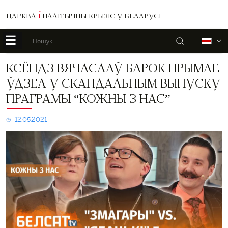
ЦАРКВА
І
ПАЛІТЫЧНЫ КРЫЗІС У БЕЛАРУСІ
☰
Пошук
Б
Ксёндз
КСЁНДЗ ВЯЧАСЛАЎ БАРОК ПРЫМАЕ
Вячаслаў
ЎДЗЕЛ У СКАНДАЛЬНЫМ ВЫПУСКУ
Барок
прымае
ПРАГРАМЫ “КОЖНЫ З НАС”
ўдзел
у
12.05.2021
скандальным
выпуску
праграмы
“Кожны
з
нас”