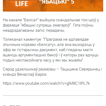
На канале “Белсат” выйшла скандальнае ток-шоў у
фармаце “ябацькі супраць змагароў”. Гэта поўны
неадрэдагаваны запіс перадачы.
Тэлеканал каментуе: “Праграма не адпавядае
этычным нормам «Белсату», але яна выходзіць у
эфір як гістарычны дакумент, каб гледачы маглі
ацаніць аргументацыю бакоў і ў каторы раз адчуць
подых неспакойнага часу, у які мы жывём”.
Сярод удзельнікаў размовы – Тацьцяна Севярынец і
ксёндз Вячаслаў Барок.
https://www.youtube.com/watch?v=glM8C1tPL7k