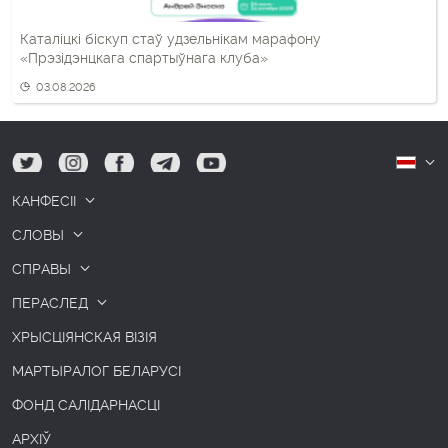
Каталіцкі біскуп стаў удзельнікам марафону
«Прэзідэнцкага спартыўнага клуба»
03.08.2026
tw
ig
fb
tg
yt
Б
КАНФЕСІІ
СЛОВЫ
СПРАВЫ
ПЕРАСЛЕД
ХРЫСЦІЯНСКАЯ ВІЗІЯ
МАРТЫРАЛОГ БЕЛАРУСІ
ФОНД САЛІДАРНАСЦІ
АРХІЎ