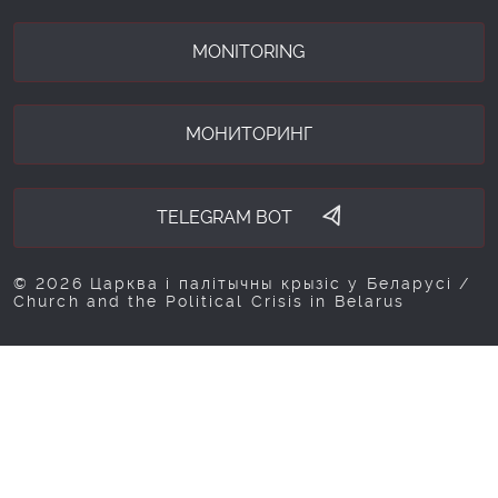
MONITORING
МОНИТОРИНГ
TELEGRAM BOT
© 2026 Царква і палітычны крызіс у Беларусі /
Church and the Political Crisis in Belarus