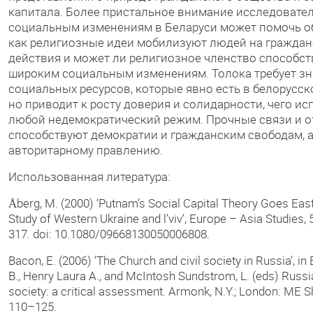
капитала. Более пристальное внимание исследовател
социальным изменениям в Беларуси может помочь о
как религиозные идеи мобилизуют людей на граждан
действия и может ли религиозное членство способст
широким социальным изменениям. Толока требует з
социальных ресурсов, которые явно есть в белорусск
но приводит к росту доверия и солидарности, чего ис
любой недемократический режим. Прочные связи и 
способствуют демократии и гражданским свободам, а
авторитарному правлению.
Использованная литература:
Åberg, M. (2000) ‘Putnam’s Social Capital Theory Goes Eas
Study of Western Ukraine and l’viv’, Europe – Asia Studies, 
317. doi: 10.1080/09668130050006808.
Bacon, E. (2006) ‘The Church and civil society in Russia’, in E
B., Henry Laura A., and McIntosh Sundstrom, L. (eds) Russia
society: a critical assessment. Armonk, N.Y.; London: ME S
110–125.