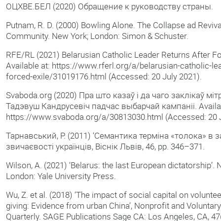
ОЦХВЕ.БЕЛ (2020) Обращение к руководству страны.
Putnam, R. D. (2000) Bowling Alone. The Collapse ad Reviv
Community. New York; London: Simon & Schuster.
RFE/RL (2021) Belarusian Catholic Leader Returns After Fo
Available at: https://www.rferl.org/a/belarusian-catholic-le
forced-exile/31019176.html (Accessed: 20 July 2021).
Svaboda.org (2020) Пра што казаў і да чаго заклікаў міт
Тадэвуш Кандрусевіч падчас выбарчай кампаніі. Availab
https://www.svaboda.org/a/30813030.html (Accessed: 20 J
Тарнавський, Р. (2011) ‘Семантика терміна «толока» в з
звичаєвості українців, Віснік Львів, 46, pp. 346–371.
Wilson, A. (2021) ‘Belarus: the last European dictatorship’.
London: Yale University Press.
Wu, Z. et al. (2018) ‘The impact of social capital on volunte
giving: Evidence from urban China’, Nonprofit and Voluntar
Quarterly. SAGE Publications Sage CA: Los Angeles, CA, 47