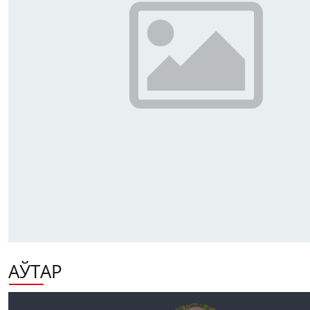
АЎТАР