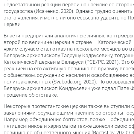
недостаточной реакции первой на насилие со сторон
государства (Исаченко, 2020). Однако трудно оценит
этого явления, и могло ли оно серьезно ударить по 
церкви.
Власти предприняли аналогичные личные контрмеры
второй по величине церкви в стране – Католической.
ярким случаем стал отказ на несколько месяцев во в
Беларусь архиепископу Тадеушу Кадрусевичу, тогдаш
Католической церкви в Беларуси (РСЕ/РС, 2021). Это 
реакцией на его активную позицию по призыву власт
с обществом, осуждению насилия и освобождению в
политзаключенных (Svaboda.org, 2020). По возвращен
Беларусь архиепископ Кондрусевич уже подал Папе 
прошение об отставке.
Некоторые протестантские церкви также выступили с
заявлениями, осуждающими насилие со стороны госу
Например, объединение баптистов, позже – объедин
пятидесятников и харизматов также донесли свою 
позицию до общественного мнения (Baptist.by, 2020; 