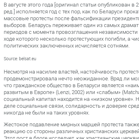
В августе этого года [оригинал статьи опубликован в 2
ред.] исполняется год с тех пор, как по Беларуси прок
массовые протесты после фальсификации президент
выборов. Беларусь переживает один из самых драма
периодов с момента провозглашения независимости в 
ходе которого несколько протестующих погибли, а чи
политических заключенных исчисляется сотнями.
Source: belsat.eu
Несмотря на насилие властей, настойчивость протес
продемонстрировала нечто неожиданное. Вряд ли мо
что гражданское общество в Беларуси является «наи
развитым в Европе» (Lenzi, 2002) или «слабым» (Matcha
социальный капитал находится на «низком уровне». 
деле социальные связи, солидарность и доверие сре
никогда не были на таких уровнях.
Жестокое подавление мирных маршей протеста такж
реакцию со стороны различных христианских церквей
Этот пост в блоге исследует, как христианские церкви