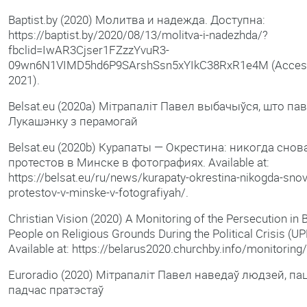
Baptist.by (2020) Молитва и надежда. Доступна:
https://baptist.by/2020/08/13/molitva-i-nadezhda/?
fbclid=IwAR3Cjser1FZzzYvuR3-
09wn6N1VIMD5hd6P9SArshSsn5xYIkC38RxR1e4M (Accesse
2021).
Belsat.eu (2020a) Мітрапаліт Павел выбачыўся, што па
Лукашэнку з перамогай
Belsat.eu (2020b) Курапаты — Окрестина: никогда снова
протестов в Минске в фотографиях. Available at:
https://belsat.eu/ru/news/kurapaty-okrestina-nikogda-sno
protestov-v-minske-v-fotografiyah/.
Christian Vision (2020) A Monitoring of the Persecution in 
People on Religious Grounds During the Political Crisis (
Available at: https://belarus2020.churchby.info/monitoring/
Euroradio (2020) Мітрапаліт Павел наведаў людзей, п
падчас пратэстаў