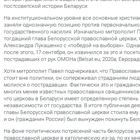
постсоветской истории Беларуси.
На институциональном уровне все основные христиа
заняли однозначную позицию против первоначально
государственного насилия. Изначально митрополит П
тогдашний глава Белорусской православной церкви,
Александра Лукашенко с «победой на выборах». Одна
после этого, 17 сентября, он извинился за это и посет
пострадавших от рук ОМОНа (Belsat.eu, 2020а; Евроради
Хотя митрополит Павел подчеркивал, что Православн
стоит вне политики, он сопереживал страданиям люд
молился о пострадавших. Фактически это и гражданс
многих менее известных православных священников
что церковь в Беларуси имеет определенную степень
независимости от государства. В итоге публичная де
главы Белорусской православной церкви стоила ему
и он (гражданин России) был вынужден покинуть Бел
На фоне политических потрясений часть белорусов у
православной церкви в католическую из-за, по их мн