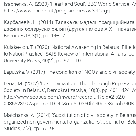
Isachenka, A. (2020) ‘Heart and Soul’. BBC World Service. Av
https://www.bbc.co.uk/programmes/w3ct1cgq.
Карбалевіч, Н. (2014) ‘Талака як мадэль традыцыйнага
дзеяння беларускіх сялян (другая палова XIX – пачатак 
Веснік БДУ, 3(1), pp. 14–17.
Kulakevich, T. (2020) ‘National Awakening in Belarus: Elite 
to’Nation’Practice’, SAIS Review of International Affairs. J
University Press, 40(2), pp. 97–110.
Laputska, V. (2017) The condition of NGOs and civil society 
Lenzi, M. (2002) ‘Lost Civilization: The Thorough Repression
Society In Belarus’, Demokratizatsiya, 10(3), pp. 401–424. Av
http://www.scopus.com/inward/record.url?eid=2-s2.0-
0036623997&partnerID=40&md5=0350b140eec8ddab74081
Matchanka, A. (2014) ‘Substitution of civil society in Belar
organized non-governmental organizations’, Journal of Bel
Studies, 7(2), pp. 67–94.