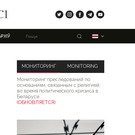
tw
ig
fb
tg
yt
СІ
Пошук
Беларуская
АРХІЎ
МОНИТОРИНГ
MONITORING
Мониторинг преследований по
основаниям, связанным с религией,
во время политического кризиса в
Беларуси
(ОБНОВЛЯЕТСЯ)