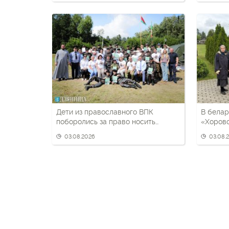
Дети из православного ВПК
В белар
поборолись за право носить
«Хоров
черный берет
03.08.2026
03.08.