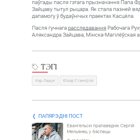
паўгады пасля гэтага прызначэння Папа Ф
Зайцаву тытул рыцара. Як стала пазней вя
дапамогу ў будаўнічых праектах Касцёла.
Пасля гучнага
расследавання
Рабочага Руху
Аляксандра Зайцава, Мінска-Магілёўская 
ТЭГІ
Ігар Лашук
Юзаф Станеўскі
Папярэдні
ПАПЯРЭДНІ ПОСТ
Евангельскі прапаведнік Сергій
пост
Мельянец у бяспецы