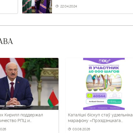
22.04.2024
АВА
рх Кирилл поддержал
Каталіцкі біскуп стаў удзельнік
ичество РПЦ и
марафону «Прэзідэнцкага
ских властей в
спартыўнага клуба»
2026
03.08.2026
ическом воспитании детей