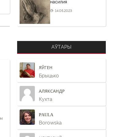
насилия
14.05.2023
АЎТАРЫ
ЯЎГЕН
Брыцько
АЛЯКСАНДР
Кухта
PAULA
ам
Borowska