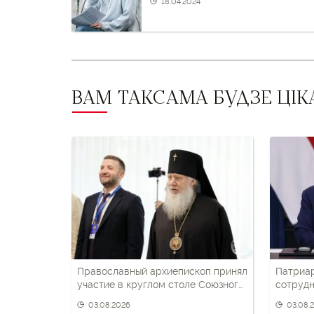
і
18.04.2024
наступны
пост
ВАМ ТАКСАМА БУДЗЕ ЦІК
Православный архиепископ принял
Патриа
участие в круглом столе Союзного
сотрудн
государства
беларус
03.08.2026
03.08.
патриот