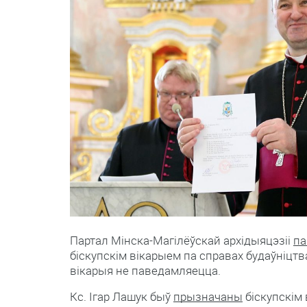
Партал Мінска-Магілёўскай архідыяцэзіі
па
біскупскім вікарыем па справах будаўніцтв
вікарыя не паведамляецца.
Кс. Ігар Лашук быў
прызначаны
біскупскім 