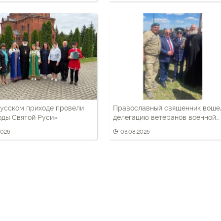
усском приходе провели
Православный священник воше
оды Святой Руси»
делегацию ветеранов военной
разведки
2026
03.08.2026