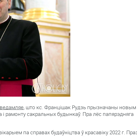
ведамляе
, што кс. Францішак Рудзь прызначаны новым
а і рамонту сакральных будынкаў. Пра лёс папярэдняга
вікарыем па справах будаўніцтва ў красавіку 2022 г. Пра