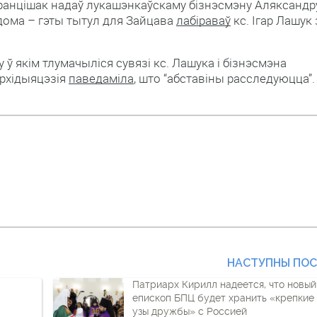
ранцішак надаў лукашэнкаўскаму бізнэсмэну Аляксандр
дома – гэты тытул для Зайцава
лабіраваў
кс. Ігар Лашук 
 ў якім тлумачыліся сувязі кс. Лашука і бізнэсмэна
архідыяцэзія
паведаміла
, што “абставіны расследуюцца”.
НАСТУПНЫ ПО
Патриарх Кирилл надеется, что новый
епископ БПЦ будет хранить «крепкие
узы дружбы» с Россией