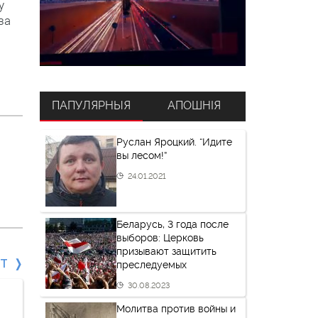
у
за
ПАПУЛЯРНЫЯ
АПОШНІЯ
Руслан Яроцкий. “Идите
вы лесом!”
24.01.2021
Беларусь, 3 года после
выборов: Церковь
призывают защитить
СТ
преследуемых
30.08.2023
Молитва против войны и