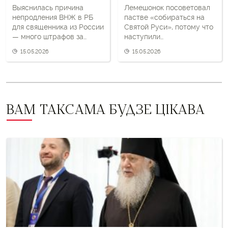
Выяснилась причина
Лемешонок посоветовал
непродления ВНЖ в РБ
пастве «собираться на
для священника из России
Святой Руси», потому что
— много штрафов за
наступили
нарушения ПДД
апокалиптические
15.05.2026
15.05.2026
времена
ВАМ ТАКСАМА БУДЗЕ ЦІКАВА