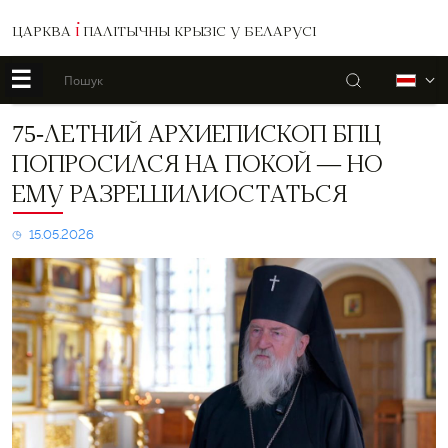
ЦАРКВА
І
ПАЛІТЫЧНЫ КРЫЗІС У БЕЛАРУСІ
☰
Пошук
Б
75-
75-ЛЕТНИЙ АРХИЕПИСКОП БПЦ
летний
ПОПРОСИЛСЯ НА ПОКОЙ — НО
архиепископ
БПЦ
ЕМУ РАЗРЕШИЛИОСТАТЬСЯ
попросился
на
15.05.2026
покой
—
но
ему
разрешилиостаться