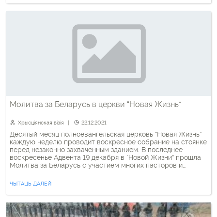
Молитва за Беларусь в церкви “Новая Жизнь”
Хрысціянская візія
22.12.2021
Десятый месяц полноевангельская церковь “Новая Жизнь”
каждую неделю проводит воскресное собрание на стоянке
перед незаконно захваченным зданием. В последнее
воскресенье Адвента 19 декабря в “Новой Жизни” прошла
Молитва за Беларусь с участием многих пасторов и
епископа Леонида Вороненко. “Мы благословляем эту
землю, мы благословляем будущее Беларуси, мы
ЧЫТАЦЬ ДАЛЕЙ
благословляем этот народ. И мы, Бог, от имени […]