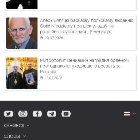
Алесь Бяляцкі расказаў польскаму выданню
Gość Niedzielny пра ціск уладаў на
рэлігійныя супольнасці ў Беларусі
10.07.2026
Митрополит Вениамин наградил орденом
протодиакона, уходившего воевать за
Россию
12.07.2026
tw
ig
fb
tg
yt
Б
КАНФЕСІІ
СЛОВЫ