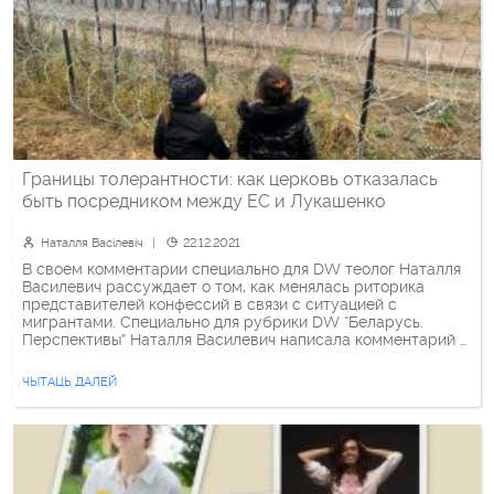
Границы толерантности: как церковь отказалась
быть посредником между ЕС и Лукашенко
Наталля Васілевіч
22.12.2021
В своем комментарии специально для DW теолог Наталля
Василевич рассуждает о том, как менялась риторика
представителей конфессий в связи с ситуацией с
мигрантами. Специально для рубрики DW “Беларусь.
Перспективы” Наталля Василевич написала комментарий о
том, что реагируют церкви на ситуацию с мигрантами в
Беларуси. Обсудить ее мнение и поделиться своим
ЧЫТАЦЬ ДАЛЕЙ
видением ситуации можно под соответствующим постом
[…]