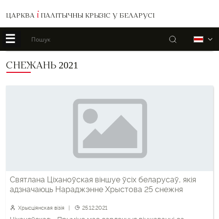
ЦАРКВА
І
ПАЛІТЫЧНЫ КРЫЗІС У БЕЛАРУСІ
☰
Пошук
Б
СНЕЖАНЬ 2021
Святлана Ціханоўская віншуе ўсіх беларусаў, якія
адзначаюць Нараджэнне Хрыстова 25 снежня
Хрысціянская візія
25.12.2021