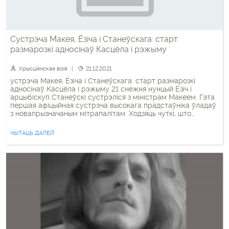
Сустрэча Макея, Ёзіча і Станеўскага: старт
размарозкі адносінаў Касцёла і рэжыму
Хрысціянская візія
21.12.2021
устрэча Макея, Ёзіча і Станеўскага: старт размарозкі
адносінаў Касцёла і рэжыму 21 снежня нунцый Ёзіч і
арцыбіскуп Станеўскі сустрэліся з міністрам Макеем. Гэта
першая афіцыйная сустрэча высокага прадстаўніка ўладаў
з новапрызначаным мітрапалітам. Ходзяць чуткі, што
арцыбіскуп Станеўскі ўжо сустракаўся з Макеем прыватна,
але публічна пра такія сустрэчы не было звестак. Апошнім
ЧЫТАЦЬ ДАЛЕЙ
афіцыйным кантактам мітрапаліта Мінска-Магілёўскага […]