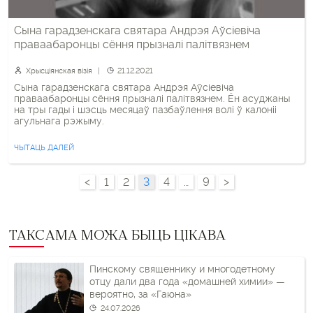
Сына гарадзенскага святара Андрэя Аўсіевіча
праваабаронцы сёння прызналі палітвязнем
Хрысціянская візія
21.12.2021
Сына гарадзенскага святара Андрэя Аўсіевіча
праваабаронцы сёння прызналі палітвязнем. Ён асуджаны
на тры гады і шэсць месяцаў пазбаўлення волі ў калоніі
агульнага рэжыму.
ЧЫТАЦЬ ДАЛЕЙ
<
1
2
3
4
…
9
>
ТАКСАМА МОЖА БЫЦЬ ЦІКАВА
Пинскому священнику и многодетному
отцу дали два года «домашней химии» —
вероятно, за «Гаюна»
24.07.2026