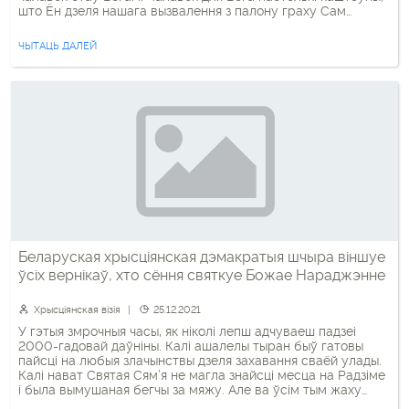
што Ён дзеля нашага вызвалення з палону граху Сам
прыйшоў на зямлю як безабароннае Дзіцятка. На іконах,
карцінах, паштоўках мы бачым, як ляжыць у яслях […]
ЧЫТАЦЬ ДАЛЕЙ
Беларуская хрысціянская дэмакратыя шчыра віншуе
ўсіх вернікаў, хто сёння святкуе Божае Нараджэнне
Хрысціянская візія
25.12.2021
У гэтыя змрочныя часы, як ніколі лепш адчуваеш падзеі
2000-гадовай даўніны. Калі ашалелы тыран быў гатовы
пайсці на любыя злачынствы дзеля захавання сваёй улады.
Калі нават Святая Сям’я не магла знайсці месца на Радзіме
і была вымушаная бегчы за мяжу. Але ва ўсім тым жаху
свету прыйшоў Збаўца, які перамог самую смерць. Таму