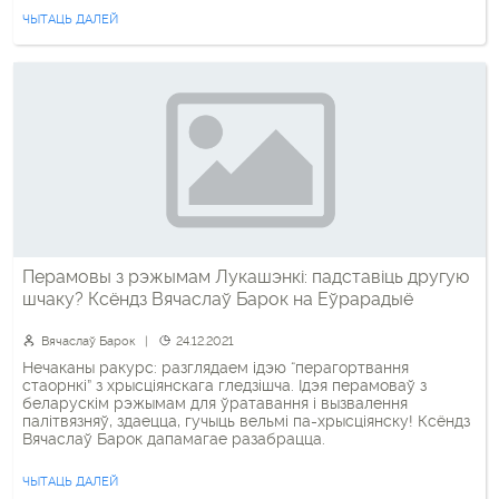
жадаем усім […]
ЧЫТАЦЬ ДАЛЕЙ
Перамовы з рэжымам Лукашэнкі: падставіць другую
шчаку? Ксёндз Вячаслаў Барок на Еўрарадыё
Вячаслаў Барок
24.12.2021
Нечаканы ракурс: разглядаем ідэю “перагортвання
стаорнкі” з хрысціянскага гледзішча. Ідэя перамоваў з
беларускім рэжымам для ўратавання і вызвалення
палітвязняў, здаецца, гучыць вельмі па-хрысціянску! Ксёндз
Вячаслаў Барок дапамагае разабрацца.
ЧЫТАЦЬ ДАЛЕЙ