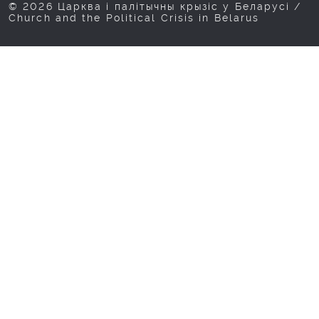
© 2026 Царква і палітычны крызіс у Беларусі /
Church and the Political Crisis in Belarus