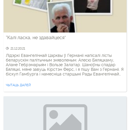
“Калі ласка, не здавайцеся”
21.12.2021
Лідэркі Евангелічнай Царквы ў Германіі напісалі лісты
беларускім палітычным зняволеным: Алесю Бяляцкаму,
Алане Гебрэмарыям і Вользе Залатар. Шаноўны спадар
Бяляцкі, мяне завуць Кірстэн Ферс, і я пішу Вам з Германіі. Я
біскуп Гамбурга і намесніца старшыні Рады Евангелічнай
Царквы ў Германіі. Год таму, як пратэстанцкая Царква, мы
разам з Вамі і Вашай арганізацыяй «Вясна», Беларускім […]
ЧЫТАЦЬ ДАЛЕЙ