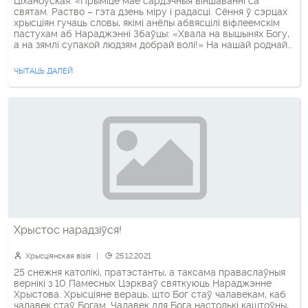
Ціханоўская: «Прыміце мае сардэчныя віншаванні са
святам. Раство – гэта дзень міру і радасці. Сёння ў сэрцах
хрысціян гучаць словы, якімі анёлы абвясцілі віфлеемскім
пастухам аб Нараджэнні Збаўцы: «Хвала на вышынях Богу,
а на зямлі супакой людзям добрай волі!» На нашай роднай
беларускай зямлі супакою зараз няма. Злачынны рэжым
аб’явіў уласнаму народу вайну без правілаў. […]
ЧЫТАЦЬ ДАЛЕЙ
Хрыстос нарадзіўся!
Хрысціянская візія
25.12.2021
25 снежня католікі, пратэстанты, а таксама праваслаўныя
вернікі з 10 Памесных Цэркваў святкуюць Нараджэнне
Хрыстова. Хрысціяне вераць, што Бог стаў чалавекам, каб
чалавек стаў Богам. Чалавек для Бога настолькі каштоўны,