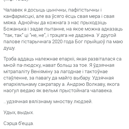
Чалавек я досыць цынічны, пафігістычны і
канфармісцкі, але ва ўсяго ёсць свая мера і свая
мяжа. Аднойчы да кожнага з нас прыходзіць
Божанька і задае пытанне, на якое можна адказаць
“так, так” ці “не, не”, і трэцяга не дадзена. У другой
палове гістарычнага 2020 года Бог прыйшоў па маю
душу.
Трэба аддаць належнае епархіі, якая развіталася са
мной па-людску, нават больш за тое. Я ўдзячная
мітрапаліту Веніяміну за лагоднае і тактоўнае
стаўленне, за павагу да майго выбару. Удзячная
епархіяльнаму сакратару а. Андрэю Волкаву, якога
наогул ведаю як вельмі прыстойнага чалавека.
…удзячная вялізнаму мноству людзей.
Удых, выдых.
Сэрца б’ецца.