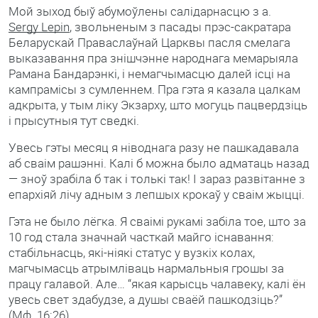
Мой зыход быў абумоўлены салідарнасцю з а.
Sergy Lepin
, звольненым з пасады прэс-сакратара
Беларускай Праваслаўнай Царквы пасля смелага
выказавання пра знішчэнне народнага мемарыяла
Рамана Бандарэнкі, і немагчымасцю далей ісці на
кампрамісы з сумленнем. Пра гэта я казала цалкам
адкрыта, у тым ліку Экзарху, што могуць пацвердзіць
і прысутныя тут сведкі.
Увесь гэты месяц я ніводнага разу не пашкадавала
аб сваім рашэнні. Калі б можна было адматаць назад
— зноў зрабіла б так і толькі так! І зараз развітанне з
епархіяй лічу адным з лепшых крокаў у сваім жыцці.
Гэта не было лёгка. Я сваімі рукамі забіла тое, што за
10 год стала значнай часткай майго існавання:
стабільнасць, які-ніякі статус у вузкіх колах,
магчымасць атрымліваць нармальныя грошы за
працу галавой. Але… “якая карысць чалавеку, калі ён
увесь свет здабудзе, а душы сваёй пашкодзіць?”
(Мф. 16:26).