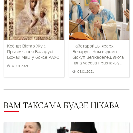
і
наступны
пост
Ксёндз Віктар Жук.
Найстарэйшы ярарх
Прысвячэнне Беларусі
Беларусі. Чым вядомы
Божай Маці ў боксе РАУС
біскуп Велікаселец, якога
папа часова прызначыў
01.01.2021
кіраваць Каталіцкай
03.01.2021
царквой
ВАМ ТАКСАМА БУДЗЕ ЦІКАВА