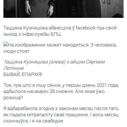
Таццяна Кузняцова абвясціла ў facebook пра свой
зыход з інфаслужбы БПЦ.
Таццяна Кузняцова (злева) з айцом Сяргеем
Лепіным
БЫВАЙ, ЕПАРХІЯ!
Тое, пра што я пішу сёння, у першы дзень 2021 года,
адбылося насамрэч 28 снежня. Але якая ўжо
розніца?
Я адбарабаніла згодна з законам месяц пасля таго,
як падала мітрапаліту сваё прашэнне. І вось месяц
скончыўся, і я на свабодзе.