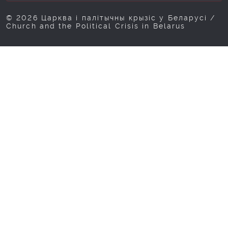
© 2026 Царква і палітычны крызіс у Беларусі /
Church and the Political Crisis in Belarus