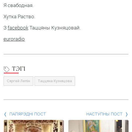
Я свабодная.
Хутка Раство.
З
facebook
Таццяны Кузняцовай.
euroradio
ТЭГІ
Сяргей Лепін
Таццяна Кузняцова
Папярэдні
ПАПЯРЭДНІ ПОСТ
НАСТУПНЫ ПОСТ
пост