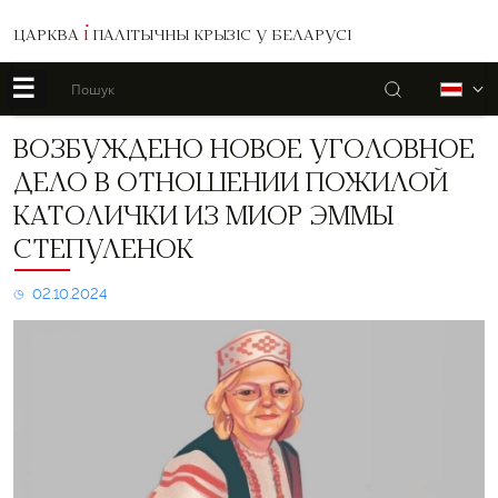
ЦАРКВА
І
ПАЛІТЫЧНЫ КРЫЗІС У БЕЛАРУСІ
☰
Пошук
Б
Возбуждено
ВОЗБУЖДЕНО НОВОЕ УГОЛОВНОЕ
новое
ДЕЛО В ОТНОШЕНИИ ПОЖИЛОЙ
уголовное
дело
КАТОЛИЧКИ ИЗ МИОР ЭММЫ
в
СТЕПУЛЕНОК
отношении
пожилой
католички
02.10.2024
из
Миор
Эммы
Степуленок