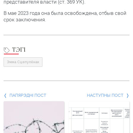
представителя власти (ст. 369 УК).
В мае 2023 года она была освобождена, отбыв свой
срок заключения.
ТЭГІ
Эмма Сцепулёнак
Папярэдні
ПАПЯРЭДНІ ПОСТ
НАСТУПНЫ ПОСТ
пост
і
наступны
пост