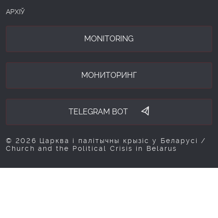
АРХІЎ
MONITORING
МОНИТОРИНГ
TELEGRAM BOT
© 2026 Царква і палітычны крызіс у Беларусі /
Church and the Political Crisis in Belarus