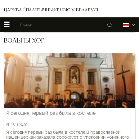
ЦАРКВА
І
ПАЛІТЫЧНЫ КРЫЗІС У БЕЛАРУСІ
☰
Пошук
Б
ВОЛЬНЫ ХОР
Я сегодня первый раз была в костеле
13.11.2020
Я сегодня первый раз была в костеле.В православной
нашей церкви заказала сорокоуст о упокоении убиенного