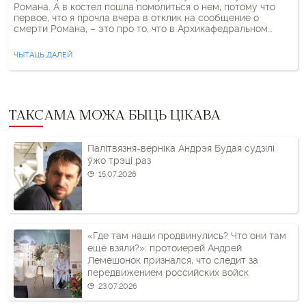
Романа. А в костел пошла помолиться о нем, потому что
первое, что я прочла вчера в отклик на сообщение о
смерти Романа, – это про то, что в Архикафедральном
костеле сегодня будут молиться о вечной жизни для Ромы.
Мы сидели […]
ЧЫТАЦЬ ДАЛЕЙ
ТАКСАМА МОЖА БЫЦЬ ЦІКАВА
Палітвязня-верніка Андрэя Будая судзілі
ўжо трэці раз
15.07.2026
«Где там наши продвинулись? Что они там
ещё взяли?»: протоиерей Андрей
Лемешонок признался, что следит за
передвижением российских войск
23.07.2026