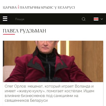
ЦАРКВА
І
ПАЛІТЫЧНЫ КРЫЗІС У БЕЛАРУСІ
☰
Пошук
Б
ПАВЕЛ РУДЗЬМАН
Олег Орлов: меценат, который играет Воланда и
имеет «живую куклу», помогает костёлам. Ищем
влияние бизнесменов под санкциями на
священников Беларуси