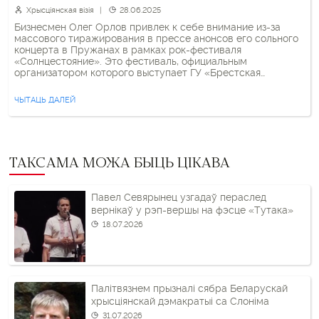
Хрысціянская візія
28.06.2025
Бизнесмен Олег Орлов привлек к себе внимание из-за
массового тиражирования в прессе анонсов его сольного
концерта в Пружанах в рамках рок-фестиваля
«Солнцестояние». Это фестиваль, официальным
организатором которого выступает ГУ «Брестская
областная филармония» и где выступают российские
группы, музыканты которых поддерживают агрессию
ЧЫТАЦЬ ДАЛЕЙ
против Украины, на самом деле проводит бизнесмен
Александр Зайцев, как выяснило «Бюро». Тот самый […]
ТАКСАМА МОЖА БЫЦЬ ЦІКАВА
Павел Севярынец узгадаў пераслед
вернікаў у рэп-вершы на фэсце «Тутака»
18.07.2026
Палітвязнем прызналі сябра Беларускай
хрысціянскай дэмакратыі са Слоніма
31.07.2026