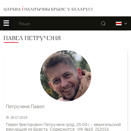
ЦАРКВА
І
ПАЛІТЫЧНЫ КРЫЗІС У БЕЛАРУСІ
☰
Пошук
Б
ПАВЕЛ ПЕТРУЧЭНЯ
Петрученя Павел
26.07.2023
Павел Викторович Петрученя (род. 25.09.) – евангельский
верующий из Бреста. Содержится: ИК №15, 212013,