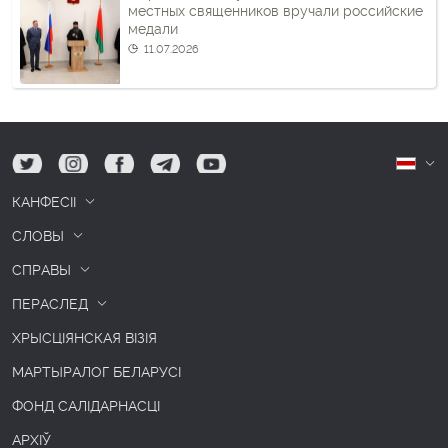
местных священников вручали российские
медали
11.07.2026
tw
ig
fb
tg
yt
Б
КАНФЕСІІ
СЛОВЫ
СПРАВЫ
ПЕРАСЛЕД
ХРЫСЦІЯНСКАЯ ВІЗІЯ
МАРТЫРАЛОГ БЕЛАРУСІ
ФОНД САЛІДАРНАСЦІ
АРХІЎ