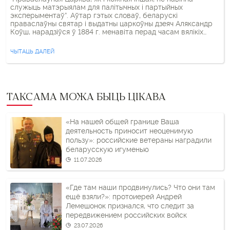
служыць матэрыялам для палітычных і партыйных
эксперыментаў”. Аўтар гэтых словаў, беларускі
праваслаўны святар і выдатны царкоўны дзеяч Аляксандр
Коўш, нарадзіўся ў 1884 г. менавіта перад часам вялікіх
выпрабаванняў для Царквы і вялікіх палітычных
эксперыментаў. Яго цярністы і складаны шлях сведчыць аб
ЧЫТАЦЬ ДАЛЕЙ
ісцінна хрысціянскім стаўленні да жыцця, ў […]
ТАКСАМА МОЖА БЫЦЬ ЦІКАВА
«На нашей общей границе Ваша
деятельность приносит неоценимую
пользу»: российские ветераны наградили
беларусскую игуменью
11.07.2026
«Где там наши продвинулись? Что они там
ещё взяли?»: протоиерей Андрей
Лемешонок признался, что следит за
передвижением российских войск
23.07.2026