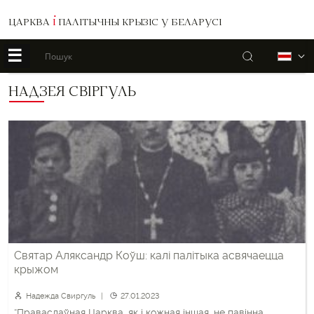
ЦАРКВА
І
ПАЛІТЫЧНЫ КРЫЗІС У БЕЛАРУСІ
☰
Пошук
Б
НАДЗЕЯ СВІРГУЛЬ
Святар Аляксандр Коўш: калі палітыка асвячаецца
крыжом
Надежда Свиргуль
27.01.2023
“Праваслаўная Царква, як і кожная іншая, не павінна