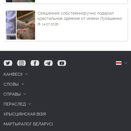
Священник собственноручно подарил
крестильное одеяние от имени Лукашенко
14.07.2026
tw
ig
fb
tg
yt
Б
КАНФЕСІІ
СЛОВЫ
СПРАВЫ
ПЕРАСЛЕД
ХРЫСЦІЯНСКАЯ ВІЗІЯ
МАРТЫРАЛОГ БЕЛАРУСІ