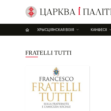
ЦАРКВА
І
ПАЛІТ
H
ХРЫСЦІЯНСКАЯ ВІЗІЯ
КАНФЕСІІ
FRATELLI TUTTI