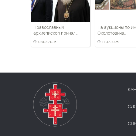
Православный
На аукционы по и
архиепископ принял
Околотовича
участие в круглом столе
зарегистрировалс
03.08.2026
11.07.2026
Союзного государства
участник
КАН
СЛ
СП