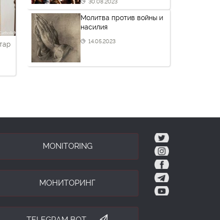
30.08.2023
Молитва против войны и
насилия
14.05.2023
ятар
tw
MONITORING
ig
fb
tg
МОНИТОРИНГ
yt
TELEGRAM BOT