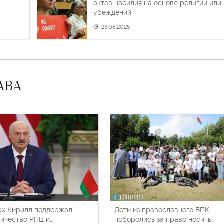
актов насилия на основе религии или
убеждений
23.08.2025
АВА
рх Кирилл поддержал
Дети из православного ВПК
ичество РПЦ и
поборолись за право носить