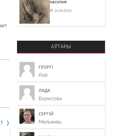
насилия
14.05.2023
ает
АЎТАРЫ
ГЕОРГІ
Рой
ЛАДА
Борисова
СЕРГІЙ
Мельянец
СТ