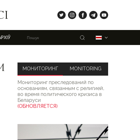
tw
ig
fb
tg
yt
СІ
Пошук
Беларуская
АРХІЎ
И
МОНИТОРИНГ
MONITORING
Мониторинг преследований по
основаниям, связанным с религией,
во время политического кризиса в
Беларуси
(ОБНОВЛЯЕТСЯ)