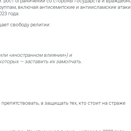
: рост ограничений со стороны государств и враждебн
уппам, включая антисемитские и антиисламские атаки
23 года.
ает свободу религии:
или «иностранном влиянии») и
которых — заставить их замолчать.
препятствовать, а защищать тех, кто стоит на страже