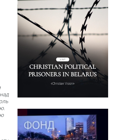
и
 над
оль
ю.
ию