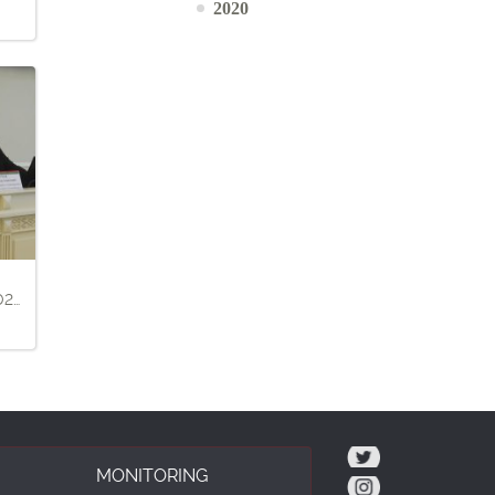
2020
026
tw
MONITORING
ig