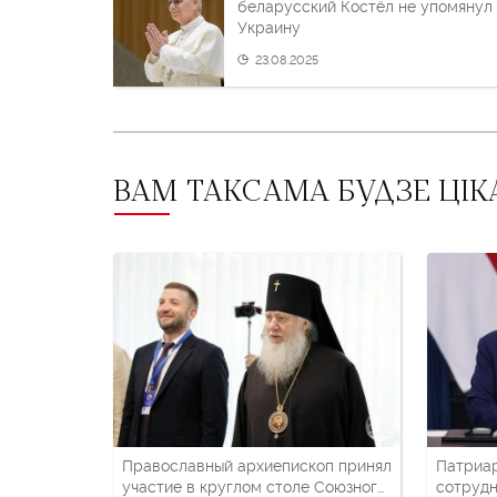
пост
беларусский Костёл не упомянул
Украину
і
23.08.2025
наступны
пост
ВАМ ТАКСАМА БУДЗЕ ЦІК
Православный архиепископ принял
Патриа
участие в круглом столе Союзного
сотрудн