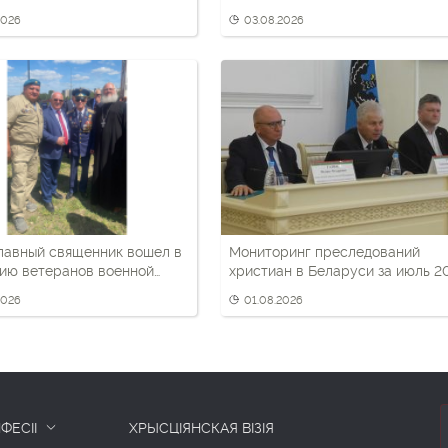
ских властей в
черный берет
2026
03.08.2026
ическом воспитании детей
лавный священник вошел в
Мониторинг преследований
ию ветеранов военной
христиан в Беларуси за июль 2
и
года
2026
01.08.2026
ФЕСІІ
ХРЫСЦІЯНСКАЯ ВІЗІЯ