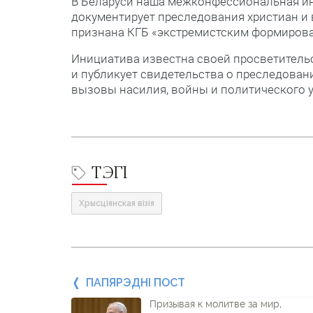
В Беларуси наша межконфессиональная ини
документирует преследования христиан и в
признана КГБ «экстремистским формирован
Инициатива известна своей просветитель
и публикует свидетельства о преследова
вызовы насилия, войны и политического у
ТЭГІ
Хрысціянская візія
Папярэдні
ПАПЯРЭДНІ ПОСТ
Призывая к молитве за мир,