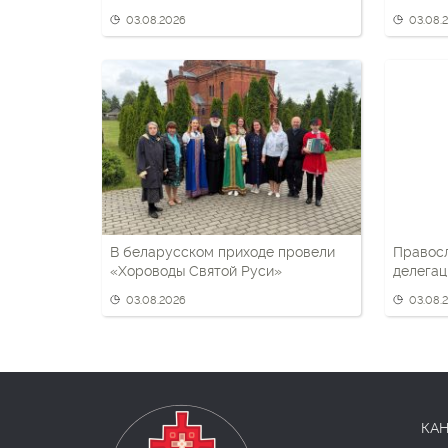
государства
беларус
03.08.2026
03.08.
патриот
В беларусском приходе провели
Правос
«Хороводы Святой Руси»
делегац
разведк
03.08.2026
03.08.
КАН