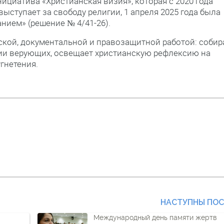
циатива «Христианская визия», которая с 2020 года
ыступает за свободу религии, 1 апреля 2025 года была
ием» (решение № 4/41-26).
ской, документальной и правозащитной работой: собир
нии верующих, освещает христианскую рефлексию на
гнетения.
НАСТУПНЫ ПО
Международный день памяти жертв