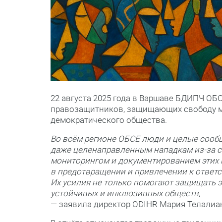
22 августа 2025 года в Варшаве БДИПЧ ОБ
правозащитников, защищающих свободу мы
демократического общества.
Во всём регионе ОБСЕ люди и целые сооб
даже целенаправленным нападкам из‑за с
мониторингом и документированием этих 
в предотвращении и привлечении к ответс
Их усилия не только помогают защищать э
устойчивых и инклюзивных обществ,
— заявила директор ODIHR Мария Телалиа