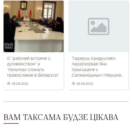
пост
і
наступны
пост
О “рабочей встрече с
Тадэвуш Кандрусевіч
духовенством” и
параўноўвае Яна
“попытках сломать
Хрысціцеля з
православие в Беларуси”
Салжаніцыным і Марцінам
Лютарам Кінгам
25.06.2021
25.06.2021
ВАМ ТАКСАМА БУДЗЕ ЦІКАВА