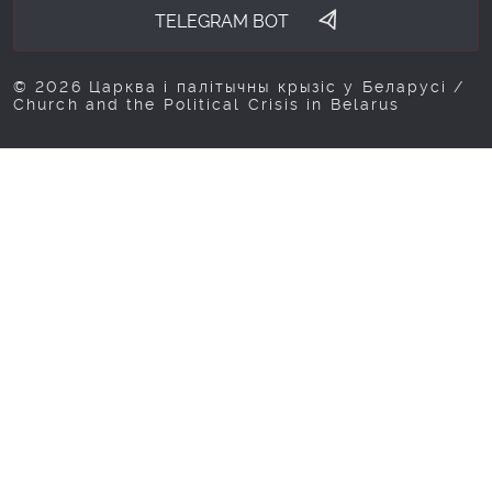
TELEGRAM BOT
© 2026 Царква і палітычны крызіс у Беларусі /
Church and the Political Crisis in Belarus