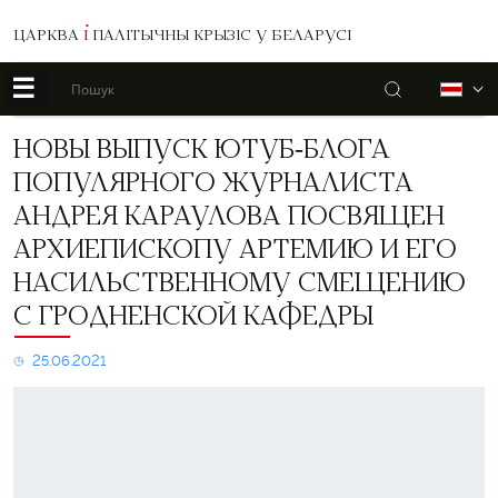
ЦАРКВА
І
ПАЛІТЫЧНЫ КРЫЗІС У БЕЛАРУСІ
☰
Пошук
Б
Новы
НОВЫ ВЫПУСК ЮТУБ-БЛОГА
выпуск
ПОПУЛЯРНОГО ЖУРНАЛИСТА
ютуб-
блога
АНДРЕЯ КАРАУЛОВА ПОСВЯЩЕН
популярного
АРХИЕПИСКОПУ АРТЕМИЮ И ЕГО
журналиста
Андрея
НАСИЛЬСТВЕННОМУ СМЕЩЕНИЮ
Караулова
посвящен
С ГРОДНЕНСКОЙ КАФЕДРЫ
архиепископу
Артемию
25.06.2021
и
его
насильственному
смещению
с
Гродненской