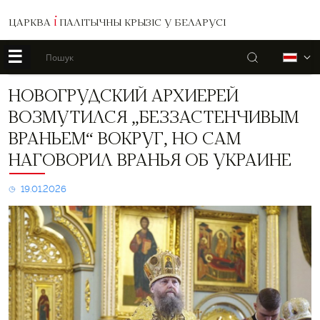
ЦАРКВА
І
ПАЛІТЫЧНЫ КРЫЗІС У БЕЛАРУСІ
☰
Пошук
Б
Новогрудский
НОВОГРУДСКИЙ АРХИЕРЕЙ
архиерей
ВОЗМУТИЛСЯ „БЕЗЗАСТЕНЧИВЫМ
возмутился
„беззастенчивым
ВРАНЬЕМ“ ВОКРУГ, НО САМ
враньем“
НАГОВОРИЛ ВРАНЬЯ ОБ УКРАИНЕ
вокруг,
но
сам
19.01.2026
наговорил
вранья
об
Украине