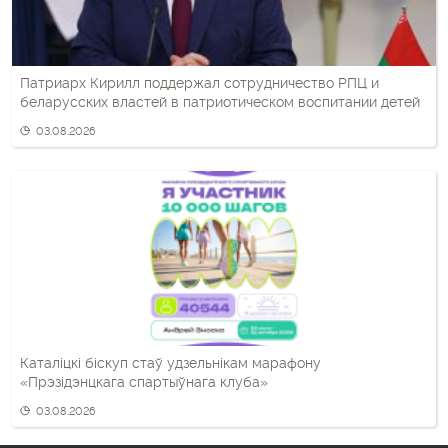
Патриарх Кирилл поддержал сотрудничество РПЦ и
беларусских властей в патриотическом воспитании детей
03.08.2026
Каталіцкі біскуп стаў удзельнікам марафону
«Прэзідэнцкага спартыўнага клуба»
03.08.2026