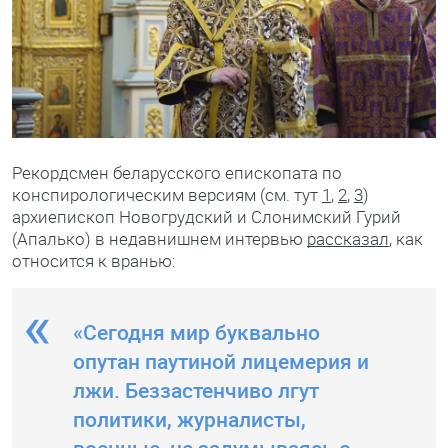
Рекордсмен беларусского епископата по
конспирологическим версиям (см. тут
1
,
2
,
3
)
архиепископ Новогрудский и Слонимский Гурий
(Апалько) в недавнишнем интервью
рассказал
, как
относится к вранью:
«Сегодня мир буквально
опутан паутиной лицемерия и
лжи. Беззастенчиво лгут
политики, журналисты,