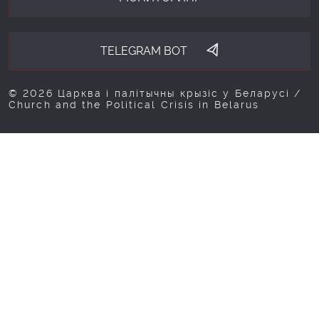
TELEGRAM BOT
© 2026 Царква і палітычны крызіс у Беларусі /
Church and the Political Crisis in Belarus