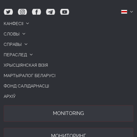
tw
ig
fb
tg
yt
Б
КАНФЕСІІ
СЛОВЫ
СПРАВЫ
ПЕРАСЛЕД
ХРЫСЦІЯНСКАЯ ВІЗІЯ
МАРТЫРАЛОГ БЕЛАРУСІ
ФОНД САЛІДАРНАСЦІ
АРХІЎ
MONITORING
МОНИТОРИНГ