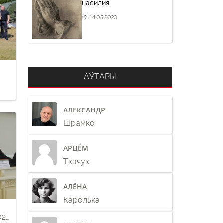
насилия
14.05.2023
АЎТАРЫ
АЛЕКСАНДР
Шрамко
АРЦЁМ
Ткачук
АЛЁНА
Каролька
026