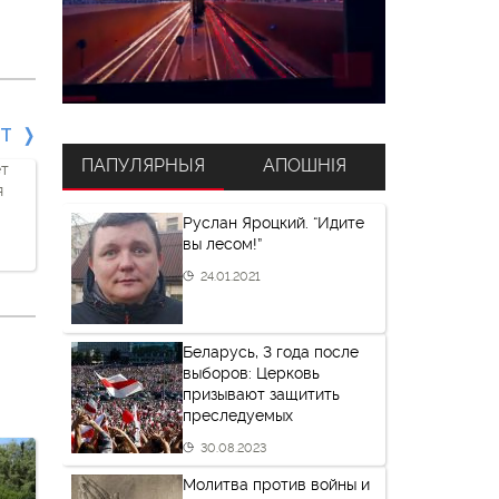
СТ
ПАПУЛЯРНЫЯ
АПОШНІЯ
ет
я
Руслан Яроцкий. “Идите
вы лесом!”
24.01.2021
Беларусь, 3 года после
выборов: Церковь
призывают защитить
преследуемых
30.08.2023
Молитва против войны и