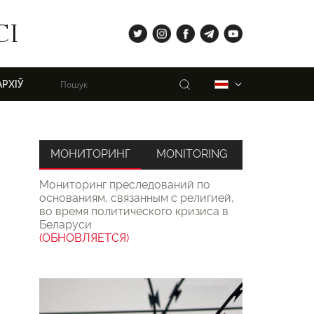
tw
ig
fb
tg
yt
СІ
Пошук
Беларуская
АРХІЎ
МОНИТОРИНГ
MONITORING
Мониторинг преследований по
основаниям, связанным с религией,
во время политического кризиса в
Беларуси
(ОБНОВЛЯЕТСЯ)