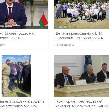
рх Кирилл поддержал
Дети из православного ВПК
ичество РПЦ и
поборолись за право носить
ских властей в
черный берет
2026
03.08.2026
ическом воспитании детей
лавный священник вошел в
Мониторинг преследований
ию ветеранов военной
христиан в Беларуси за июль 2