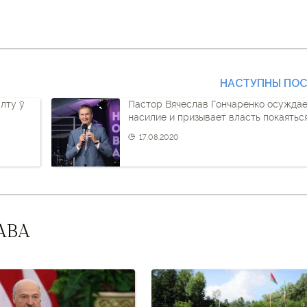
НАСТУПНЫ ПО
алту ў
Пастор Вячеслав Гончаренко осужда
насилие и призывает власть покаятьс
17.08.2020
АВА