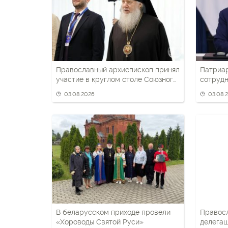
Православный архиепископ принял
Патриа
участие в круглом столе Союзного
сотрудн
государства
беларус
03.08.2026
03.08.
патриот
В беларусском приходе провели
Правос
«Хороводы Святой Руси»
делегац