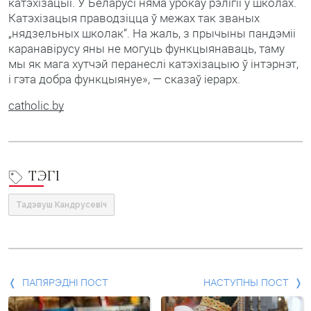
катэхізацыі. У Беларусі няма ўрокаў рэлігіі ў школах.
Катэхізацыя праводзіцца ў межах так званых
„нядзельных школак“. На жаль, з прычыны пандэміі
каранавірусу яны не могуць функцыянаваць, таму
мы як мага хутчэй перанеслі катэхізацыю ў інтэрнэт,
і гэта добра функцыянуе», — сказаў іерарх.
catholic.by
ТЭГІ
Тадэвуш Кандрусевіч
Папярэдні
ПАПЯРЭДНІ ПОСТ
НАСТУПНЫ ПОСТ
пост