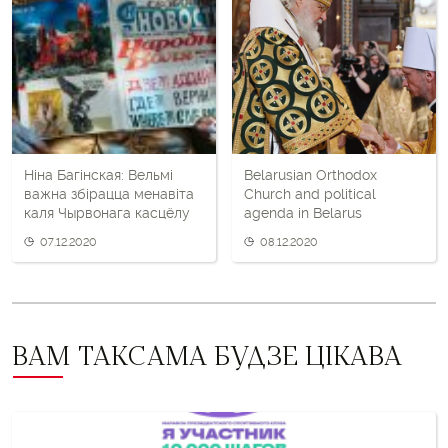
і
наступны
пост
Ніна Багінская: Вельмі
Belarusian Orthodox
важна збірацца менавіта
Church and political
каля Чырвонага касцёлу
agenda in Belarus
07.12.2020
08.12.2020
ВАМ ТАКСАМА БУДЗЕ ЦІКАВА