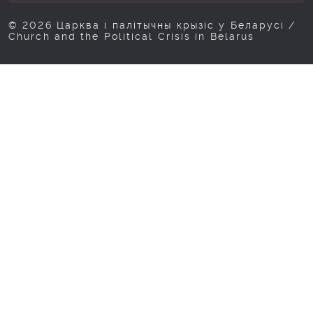
© 2026 Царква і палітычны крызіс у Беларусі /
Church and the Political Crisis in Belarus