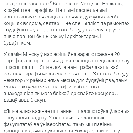
Гэта „ахілесава пята“ Касцёла на Усходзе. На жаль,
кіраўніцтва парафіямі і іншымі касцёльнымі
арганізацыямі ляжыць на плячах духоўных асоб,
хоць, як вядома, святар — не спецыяліст па рамонтах
і будаўніцтве, хоць, з іншага боку, у нас святар усё
яшчэ павінен быць крыху і архітэктарам, і
будаўніком.
У самім Мінску ў нас афіцыйна зарэгістравана 20
парафій, але пры гэтым дзейнічаюць шэсць касцёлаў
і шэсць капліц. Яшчэ доўга нам трэба чакаць, каб
кожная парафія мела сваю святыню. З іншага боку, у
некаторых раёнах няма месца для будаўніцтва, таму
мы карэктуем межы парафій, каб вернікі
знаходзіліся як мага бліжэй да свайго касцёла», —
дадаў арцыбіскуп.
«Яшчэ адно важнае пытанне — падрыхтоўка ўласных
навуковых кадраў. У нас няма тэалагічных
факультэтаў ва ўніверсітэтах, таму мы павінны
даваць людзям адукацыю на Захадзе, найлепш у