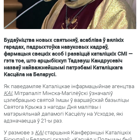
Будаўніцтва новых святыняў, асабліва ў вялікіх
гарадах, падрыхтоўка навуковых кадраў,
фармацыя свецкіх асоб і развіццё каталіцкіх СМІ —
гэта тое, што арцыбіскуп Тадэвуш Кандрусевіч
назваў найважнейшымі патрэбамі Каталіцкага
Касцёла на Беларусі.
Як паведамляе Каталіцкае інфармацыйнае агенцтва
КАІ
, Мітрапаліт Мінска-Магілёўскі ўзначаліў
цэлебрацыю святой Імшы ў варшаўскай базыліцы
Святога Крыжа з нагоды Дня малітвы і
матэрыяльнай дапамогі Касцёлу на Усходзе, які
адзначаецца ў 21-ы раз.
У размове з
КАІ
старшыня Канферэнцыі Каталіцкіх
Біскупаў у Беларусі сказаў: «Касцёл у Польшчы быў