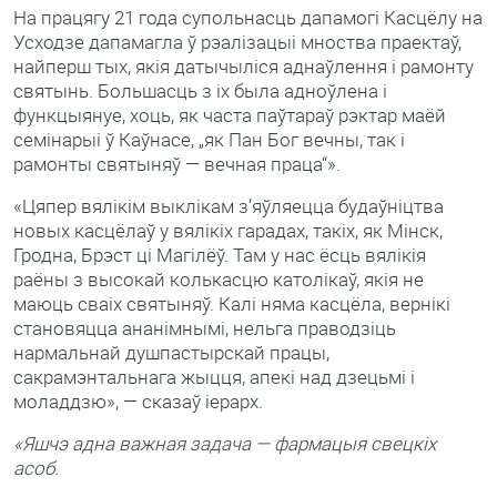
На працягу 21 года супольнасць дапамогі Касцёлу на
Усходзе дапамагла ў рэалізацыі мноства праектаў,
найперш тых, якія датычыліся аднаўлення і рамонту
святынь. Большасць з іх была адноўлена і
функцыянуе, хоць, як часта паўтараў рэктар маёй
семінарыі ў Каўнасе, „як Пан Бог вечны, так і
рамонты святыняў — вечная праца“».
«Цяпер вялікім выклікам з’яўляецца будаўніцтва
новых касцёлаў у вялікіх гарадах, такіх, як Мінск,
Гродна, Брэст ці Магілёў. Там у нас ёсць вялікія
раёны з высокай колькасцю католікаў, якія не
маюць сваіх святыняў. Калі няма касцёла, вернікі
становяцца ананімнымі, нельга праводзіць
нармальнай душпастырскай працы,
сакрамэнтальнага жыцця, апекі над дзецьмі і
моладдзю», — сказаў іерарх.
«Яшчэ адна важная задача — фармацыя свецкіх
асоб.