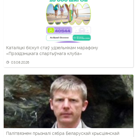
Каталіцкі біскуп стаў удзельнікам марафону
«Прэзідэнцкага спартыўнага клуба»
03.08.2026
Палітвязнем прызналі сябра Беларускай хрысціянскай