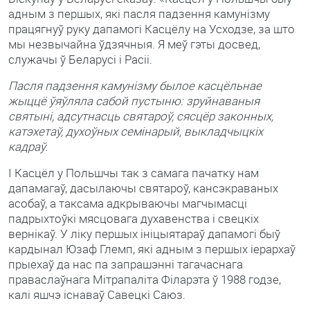
адным з першых, які пасля падзення камунізму
працягнуў руку дапамогі Касцёлу на Усходзе, за што
мы незвычайна ўдзячныя. Я меў гэты досвед,
служачы ў Беларусі і Расіі.
Пасля падзення камунізму былое касцёльнае
жыццё ўяўляла сабой пустыню: зруйнаваныя
святыні, адсутнасць святароў, сясцёр законных,
катэхетаў, духоўных семінарый, выкладчыцкіх
кадраў.
І Касцёл у Польшчы так з самага пачатку нам
дапамагаў, дасылаючы святароў, кансэкраваных
асобаў, а таксама адкрываючы магчымасці
падрыхтоўкі мясцовага духавенства і свецкіх
вернікаў. У ліку першых ініцыятараў дапамогі быў
кардынал Юзаф Глемп, які адным з першых іерархаў
прыехаў да нас па запрашэнні тагачаснага
праваслаўнага Мітрапаліта Філарэта ў 1988 годзе,
калі яшчэ існаваў Савецкі Саюз.