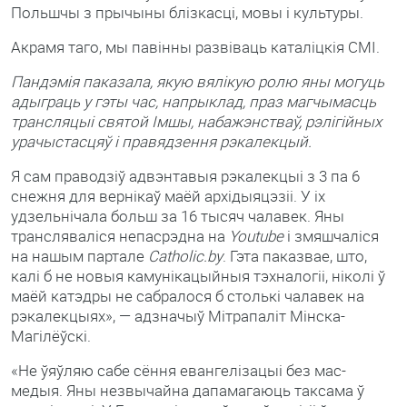
Польшчы з прычыны блізкасці, мовы і культуры.
Акрамя таго, мы павінны развіваць каталіцкія СМІ.
Пандэмія паказала, якую вялікую ролю яны могуць
адыграць у гэты час, напрыклад, праз магчымасць
трансляцыі святой Імшы, набажэнстваў, рэлігійных
урачыстасцяў і правядзення рэкалекцый.
Я сам праводзіў адвэнтавыя рэкалекцыі з 3 па 6
снежня для вернікаў маёй архідыяцэзіі. У іх
удзельнічала больш за 16 тысяч чалавек. Яны
трансляваліся непасрэдна на
Youtube
і змяшчаліся
на нашым партале
Сatholic.by
. Гэта паказвае, што,
калі б не новыя камунікацыйныя тэхналогіі, ніколі ў
маёй катэдры не сабралося б столькі чалавек на
рэкалекцыях», — адзначыў Мітрапаліт Мінска-
Магілёўскі.
«Не ўяўляю сабе сёння евангелізацыі без мас-
медыя. Яны незвычайна дапамагаюць таксама ў