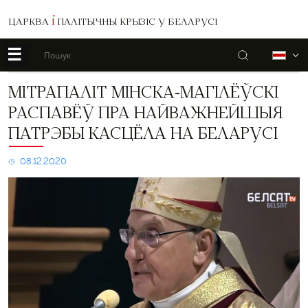
ЦАРКВА
І
ПАЛІТЫЧНЫ КРЫЗІС У БЕЛАРУСІ
☰
Пошук
Б
Мітрапаліт
МІТРАПАЛІТ МІНСКА-МАГІЛЁЎСКІ
Мінска-
РАСПАВЁЎ ПРА НАЙВАЖНЕЙШЫЯ
Магілёўскі
распавёў
ПАТРЭБЫ КАСЦЁЛА НА БЕЛАРУСІ
пра
найважнейшыя
08.12.2020
патрэбы
Касцёла
на
Беларусі