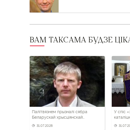
і
наступны
пост
ВАМ ТАКСАМА БУДЗЕ ЦІК
Палітвязнем прызналі сябра
У спіс 
Беларускай хрысціянскай
каталіц
дэмакратыі са Слоніма
уладаль
31.07.2026
31.07.