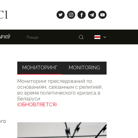
tw
ig
fb
tg
yt
СІ
Пошук
Беларуская
АРХІЎ
МОНИТОРИНГ
MONITORING
Мониторинг преследований по
основаниям, связанным с религией,
во время политического кризиса в
Беларуси
(ОБНОВЛЯЕТСЯ)
ого