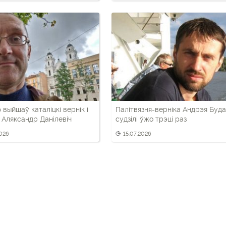
 выйшаў каталіцкі вернік і
Палітвязня-верніка Андрэя Буда
 Аляксандр Данілевіч
судзілі ўжо трэці раз
2026
15.07.2026