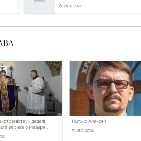
26.02.2022
АВА
«экстрэмістаў» дадалі
Пытько Алексей
кага верніка з Мазыра,
31.07.2026
ніка «Даліны анёлаў»
2026