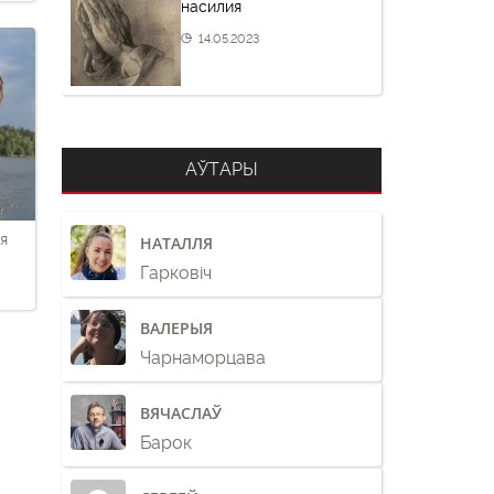
насилия
14.05.2023
АЎТАРЫ
я
НАТАЛЛЯ
Гарковіч
ВАЛЕРЫЯ
Чарнаморцава
ВЯЧАСЛАЎ
Барок