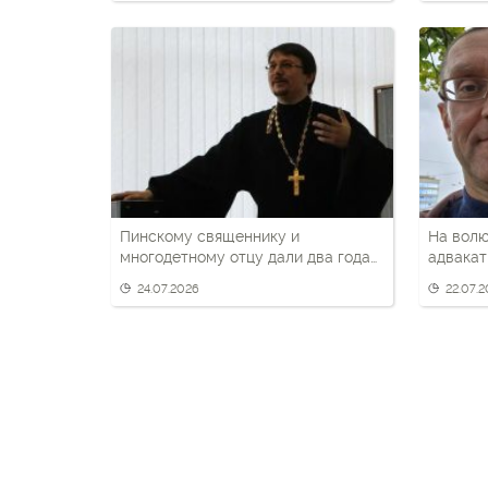
Пинскому священнику и
На волю
многодетному отцу дали два года
адвакат
«домашней химии» — вероятно, за
24.07.2026
22.07.
«Гаюна»