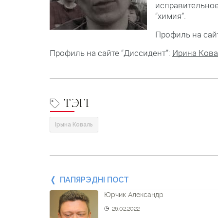
исправительное
“химия”.
Профиль на сайт
Профиль на сайте “Диссидент”:
Ирина Ков
ТЭГІ
Ірына Коваль
Папярэдні
ПАПЯРЭДНІ ПОСТ
Юрчик Александр
пост
26.02.2022