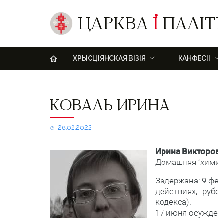
ЦАРКВА
І
ПАЛІТ
H
ХРЫСЦІЯНСКАЯ ВІЗІЯ
КАНФЕСІІ
Коваль
КОВАЛЬ ИРИНА
Ирина
26.02.2022
Ирина Викторо
Домашняя “хими
Задержана: 9 фе
действиях, гру
кодекса).
17 июня осужде