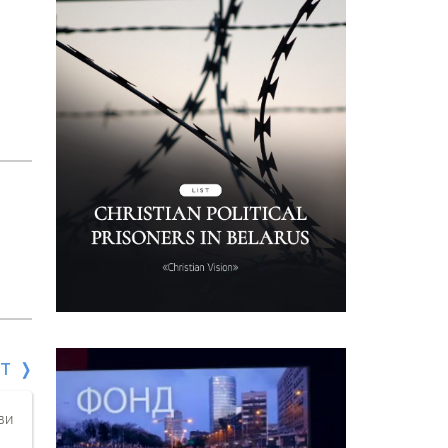
СТ
ви