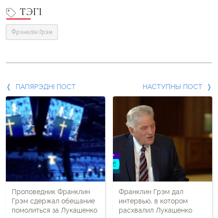
ТЭГІ
Фрэнклін Грэм
Папярэдні
ПАПЯРЭДНІ ПОСТ
НАСТУПНЫ ПОСТ
пост
і
наступны
пост
Проповедник Франклин
Франклин Грэм дал
Грэм сдержал обещание
интервью, в котором
помолиться за Лукашенко
расхвалил Лукашенко