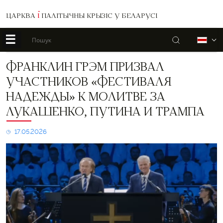
ЦАРКВА
І
ПАЛІТЫЧНЫ КРЫЗІС У БЕЛАРУСІ
☰
Пошук
Б
Франклин
ФРАНКЛИН ГРЭМ ПРИЗВАЛ
Грэм
УЧАСТНИКОВ «ФЕСТИВАЛЯ
призвал
участников
НАДЕЖДЫ» К МОЛИТВЕ ЗА
«Фестиваля
ЛУКАШЕНКО, ПУТИНА И ТРАМПА
Надежды»
к
молитве
17.05.2026
за
Лукашенко,
Путина
и
Трампа